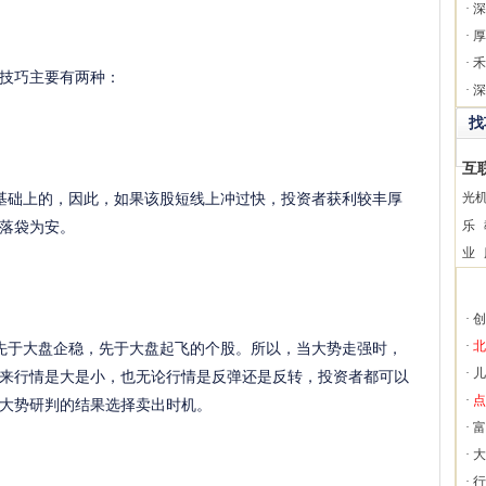
·
深
·
厚
·
禾
技巧主要有两种：
·
深
找
互
础上的，因此，如果该股短线上冲过快，投资者获利较丰厚
光
落袋为安。
乐
业
·
创
于大盘企稳，先于大盘起飞的个股。所以，当大势走强时，
·
北
来行情是大是小，也无论行情是反弹还是反转，投资者都可以
·
儿
大势研判的结果选择卖出时机。
·
点
·
富
·
大
·
行