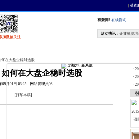
|
融资
有疑问?
在线咨询
活动快讯
：
企业融资培
添加微信关注
找资金
风投活动
天使联盟
会员中心
如何在大盘企稳时选股
·
2
：如何在大盘企稳时选股
·
2
年09月01日 03:25
网站管理员08
·
2
[
打印本稿
]