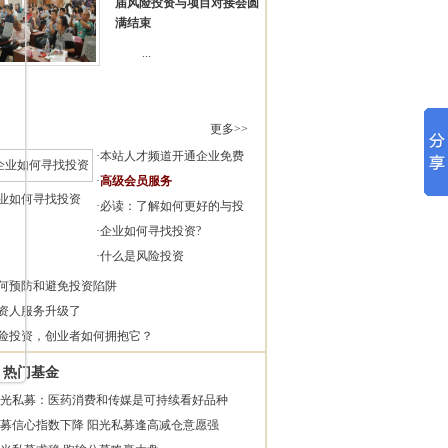
届风险投资与项目对接会圆
满结束
...
更多>>
·
本站人才频道开通企业免费
·
高级会员服务
业如何寻找投资
·
必读：了解如何更好的与投
·
企业如何寻找投资?
·
什么是风险投资
何预防和避免投资陷阱
资人服务升级了
险投资，创业者如何拥抱它？
热门基金
光私募：医药消费和传媒是可持续看好品种
募信心指数下降 阳光私募逢高减仓意愿强