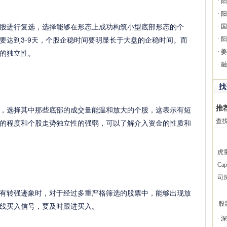
·
阳
·
阳
进行复选，选择能够在形态上成功构筑小型底部形态的个
·
国
要达到3-9天，个股企稳时间要明显长于大盘的企稳时间。而
·
阳
的独立性。
·
姜
·
融
找
推
选择其中那些底部的成交量能温和放大的个股，这表示有短
的程度和个股走势独立性的强弱，可以了解介入资金的性质和
查
虎
Ca
司
转强迹象时，对于经过多重严格筛选的股票中，能够出现放
股
线买入信号，要及时跟进买入。
·
深