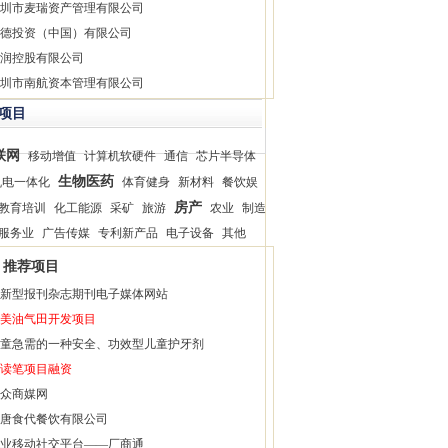
圳市麦瑞资产管理有限公司
德投资（中国）有限公司
润控股有限公司
圳市南航资本管理有限公司
项目
联网
移动增值
计算机软硬件
通信
芯片半导体
生物医药
机电一体化
体育健身
新材料
餐饮娱
房产
教育培训
化工能源
采矿
旅游
农业
制造
服务业
广告传媒
专利新产品
电子设备
其他
推荐项目
新型报刊杂志期刊电子媒体网站
美油气田开发项目
童急需的一种安全、功效型儿童护牙剂
读笔项目融资
众商媒网
唐食代餐饮有限公司
业移动社交平台——厂商通