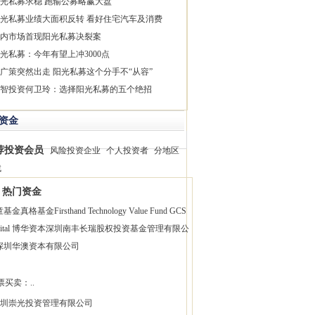
光私募求稳 跑输公募略赢大盘
光私募业绩大面积反转 看好住宅汽车及消费
内市场首现阳光私募决裂案
光私募：今年有望上冲3000点
广策突然出走 阳光私募这个分手不“从容”
智投资何卫玲：选择阳光私募的五个绝招
资金
荐投资会员
风险投资企业
个人投资者
分地区
找
热门资金
童基金
真格基金
Firsthand Technology Value Fund
GCS
pital 博华资本
深圳南丰长瑞股权投资基金管理有限公
深圳华澳资本有限公司
票买卖：..
圳崇光投资管理有限公司