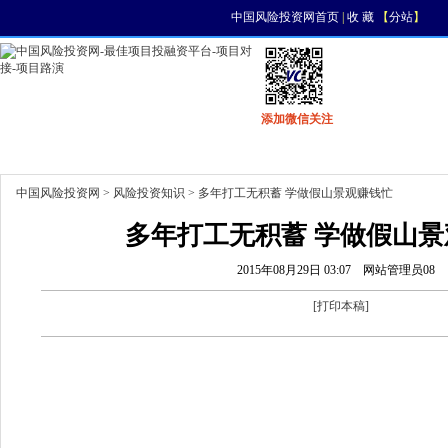
中国风险投资网首页
|
收 藏
【
分站
】
添加微信关注
首页
资讯
找项目
找资金
风投活动
中国风险投资网
>
风险投资知识
> 多年打工无积蓄 学做假山景观赚钱忙
多年打工无积蓄 学做假山景
2015年08月29日 03:07
网站管理员08
[
打印本稿
]