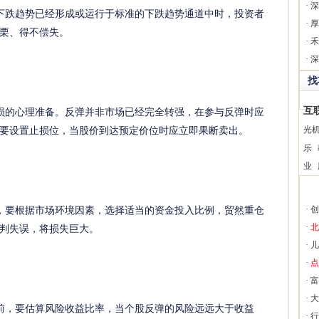
·
深
跌趋势已经形成或运行于标准的下跌趋势通道中时，投资者
·
厚
栗、得不偿失。
·
禾
·
深
找
的心理准备。反弹并非市场已经完全转强，在参与反弹时应
互
要设置止损位，当股价到达预定价位时应立即果断卖出。
光
乐
业
要根据市场环境因素，选择适当的资金投入比例，贸然重仓
·
创
判失误，将损失巨大。
·
北
·
儿
·
点
·
富
·
大
，要估算风险收益比率，当个股反弹的风险远远大于收益
·
行