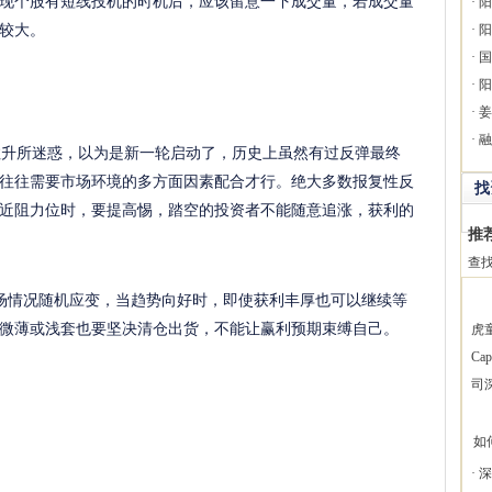
现个股有短线投机的时机后，应该留意一下成交量，若成交量
·
阳
较大。
·
阳
·
国
·
阳
·
姜
·
融
升所迷惑，以为是新一轮启动了，历史上虽然有过反弹最终
往往需要市场环境的多方面因素配合才行。绝大多数报复性反
找
近阻力位时，要提高惕，踏空的投资者不能随意追涨，获利的
推
查
情况随机应变，当趋势向好时，即使获利丰厚也可以继续等
微薄或浅套也要坚决清仓出货，不能让赢利预期束缚自己。
虎
Ca
司
如
·
深