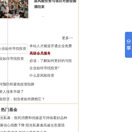
届风险投资与项目对接会圆
满结束
...
更多>>
·
本站人才频道开通企业免费
·
高级会员服务
业如何寻找投资
·
必读：了解如何更好的与投
·
企业如何寻找投资?
·
什么是风险投资
何预防和避免投资陷阱
资人服务升级了
险投资，创业者如何拥抱它？
热门基金
光私募：医药消费和传媒是可持续看好品种
募信心指数下降 阳光私募逢高减仓意愿强