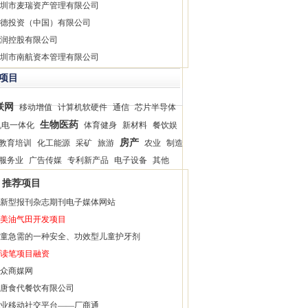
圳市麦瑞资产管理有限公司
德投资（中国）有限公司
润控股有限公司
圳市南航资本管理有限公司
项目
联网
移动增值
计算机软硬件
通信
芯片半导体
生物医药
机电一体化
体育健身
新材料
餐饮娱
房产
教育培训
化工能源
采矿
旅游
农业
制造
服务业
广告传媒
专利新产品
电子设备
其他
推荐项目
新型报刊杂志期刊电子媒体网站
美油气田开发项目
童急需的一种安全、功效型儿童护牙剂
读笔项目融资
众商媒网
唐食代餐饮有限公司
业移动社交平台——厂商通