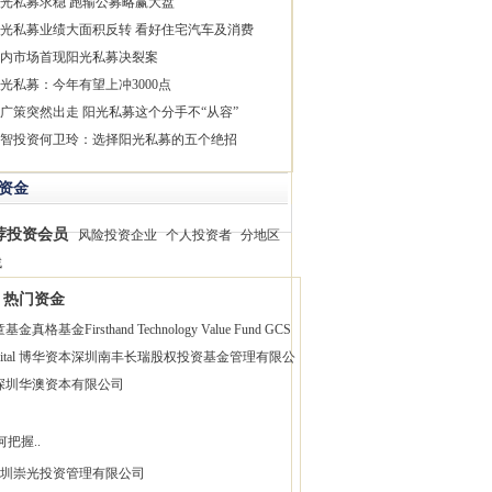
光私募求稳 跑输公募略赢大盘
光私募业绩大面积反转 看好住宅汽车及消费
内市场首现阳光私募决裂案
光私募：今年有望上冲3000点
广策突然出走 阳光私募这个分手不“从容”
智投资何卫玲：选择阳光私募的五个绝招
资金
荐投资会员
风险投资企业
个人投资者
分地区
找
热门资金
童基金
真格基金
Firsthand Technology Value Fund
GCS
pital 博华资本
深圳南丰长瑞股权投资基金管理有限公
深圳华澳资本有限公司
何把握..
圳崇光投资管理有限公司