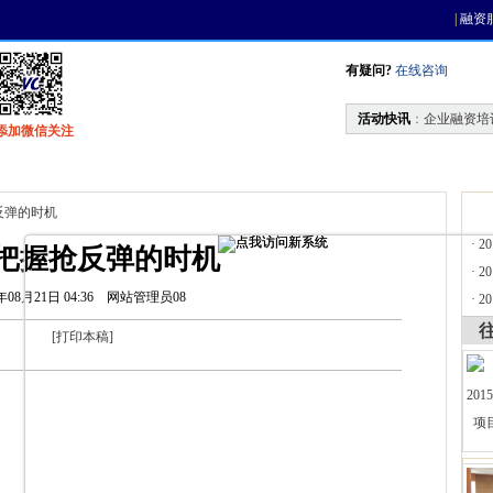
|
融资
有疑问?
在线咨询
活动快讯
：
企业融资培
添加微信关注
找资金
风投活动
天使联盟
会员中心
反弹的时机
·
2
把握抢反弹的时机
·
2
年08月21日 04:36
网站管理员08
·
2
[
打印本稿
]