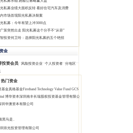
光私募求稳 跑输公募略赢大盘
光私募业绩大面积反转 看好住宅汽车及消费
内市场首现阳光私募决裂案
光私募：今年有望上冲3000点
广策突然出走 阳光私募这个分手不“从容”
智投资何卫玲：选择阳光私募的五个绝招
资金
荐投资会员
风险投资企业
个人投资者
分地区
找
热门资金
童基金
真格基金
Firsthand Technology Value Fund
GCS
pital 博华资本
深圳南丰长瑞股权投资基金管理有限公
深圳华澳资本有限公司
级黑马是..
圳崇光投资管理有限公司