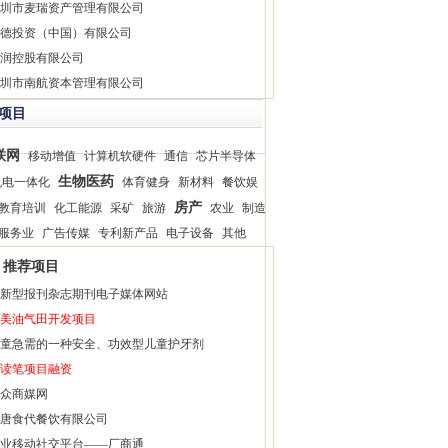
圳市麦瑞资产管理有限公司
德投资（中国）有限公司
润控股有限公司
圳市南航资本管理有限公司
项目
联网
移动增值
计算机软硬件
通信
芯片半导体
生物医药
机电一体化
体育健身
新材料
餐饮娱
房产
教育培训
化工能源
采矿
旅游
农业
制造
服务业
广告传媒
专利新产品
电子设备
其他
推荐项目
新型报刊杂志期刊电子媒体网站
美油气田开发项目
童急需的一种安全、功效型儿童护牙剂
读笔项目融资
众商媒网
唐食代餐饮有限公司
业移动社交平台——厂商通