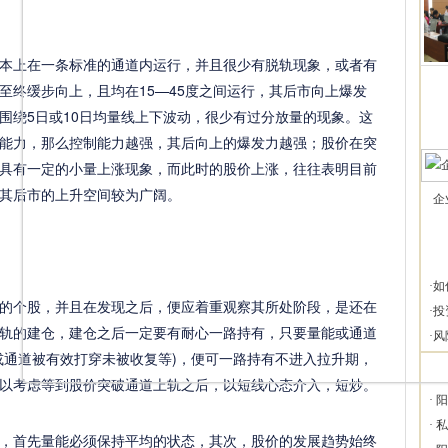
上在一条标准的通道内运行，并且很少有脱轨现象，或者有
至终缓步向上，且均在15—45度之间运行，其后市向上爆发
围绕5日或10日均量线上下波动，很少有过分放量的现象。这
能力，那么控制能力越强，其后向上的爆发力越强；股价在突
具有一定的小量上涨现象，而此时的股价上涨，往往表明目前
其后市的上升空间较为广阔。
企
·
如
个股，并且在发现之后，便应着重观察其所处阶段，是还在
·
投
轨的建仓，建仓之后一定要有耐心一路持有，只要量能或通道
·
风
或通道被有效打穿未被收复等)，便可一路持有不进入拉升期，
以考虑等到股价突破通道上轨之后，以短线心态介入，短炒。
·
阳
·
私
，首先量能必须保持平均的状态，其次，股价的发展趋势始终