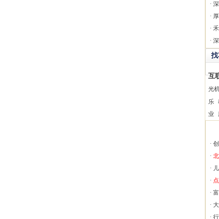
·
深
·
厚
·
禾
·
深
找
互
光
乐
业
·
创
·
北
·
儿
·
点
·
富
·
大
·
行