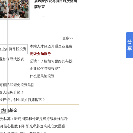
届风险投资与项目对接会圆
满结束
...
更多>>
·
本站人才频道开通企业免费
·
高级会员服务
业如何寻找投资
·
必读：了解如何更好的与投
·
企业如何寻找投资?
·
什么是风险投资
何预防和避免投资陷阱
资人服务升级了
险投资，创业者如何拥抱它？
热门基金
光私募：医药消费和传媒是可持续看好品种
募信心指数下降 阳光私募逢高减仓意愿强