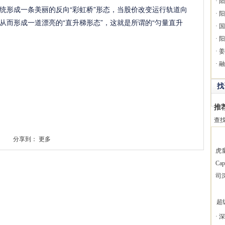
·
阳
统形成一条美丽的反向“彩虹桥”形态，当股价改变运行轨道向
·
阳
从而形成一道漂亮的“直升梯形态”，这就是所谓的“匀量直升
·
国
·
阳
·
姜
·
融
找
推
查
分享到：
更多
虎
Ca
司
超
·
深