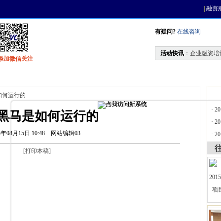
|
融资
有疑问?
在线咨询
活动快讯
：
企业融资培
添加微信关注
找资金
风投活动
天使联盟
会员中心
如何运行的
·
2
黑马是如何运行的
·
2
5年08月15日 10:48
网站编辑03
·
2
[
打印本稿
]