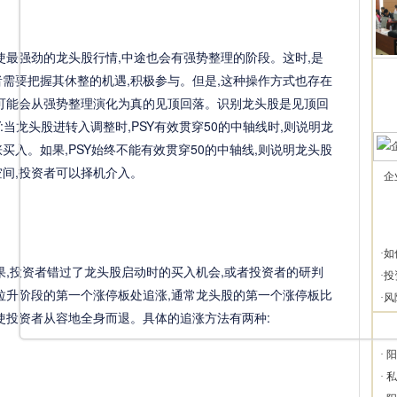
强劲的龙头股行情,中途也会有强势整理的阶段。这时,是
者需要把握其休整的机遇,积极参与。但是,这种操作方式也存在
也可能会从强势整理演化为真的见顶回落。识别龙头股是见顶回
:当龙头股进转入调整时,PSY有效贯穿50的中轴线时,则说明龙
买入。如果,PSY始终不能有效贯穿50的中轴线,则说明龙头股
空间,投资者可以择机介入。
企
·
如
投资者错过了龙头股启动时的买入机会,或者投资者的研判
·
投
其拉升阶段的第一个涨停板处追涨,通常龙头股的第一个涨停板比
·
风
使投资者从容地全身而退。具体的追涨方法有两种:
·
阳
·
私