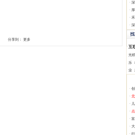
·
深
·
厚
·
禾
·
深
找
分享到：
更多
互
光
乐
业
·
创
·
北
·
儿
·
点
·
富
·
大
·
行