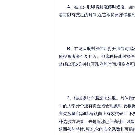
A、在龙头股即将封涨停时追涨。如:中
者可以有充足的时间,在它即将封涨停板
B、在龙头股封涨停后打开涨停时追涨。如
使投资者来不及介入。但这种快速封涨停
曾经出现5分钟打开涨停的时间,投资者
3、根据板块个股选龙头股。具体操作
中的大部分个股有资金增仓现象时,要根
率先放量启动时,确认向上有效突破后,不
种选股方法看上去是追涨已经高涨且风险
落而落的特性,所以,它的安全系数和可操