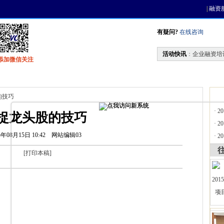
|
融资
有疑问?
在线咨询
活动快讯
：
企业融资培
添加微信关注
找资金
风投活动
天使联盟
会员中心
的技巧
·
2
捉龙头股的技巧
·
2
5年08月15日 10:42
网站编辑03
·
2
[
打印本稿
]