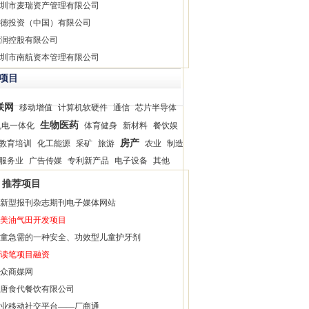
圳市麦瑞资产管理有限公司
德投资（中国）有限公司
润控股有限公司
圳市南航资本管理有限公司
项目
联网
移动增值
计算机软硬件
通信
芯片半导体
生物医药
机电一体化
体育健身
新材料
餐饮娱
房产
教育培训
化工能源
采矿
旅游
农业
制造
服务业
广告传媒
专利新产品
电子设备
其他
推荐项目
新型报刊杂志期刊电子媒体网站
美油气田开发项目
童急需的一种安全、功效型儿童护牙剂
读笔项目融资
众商媒网
唐食代餐饮有限公司
业移动社交平台——厂商通