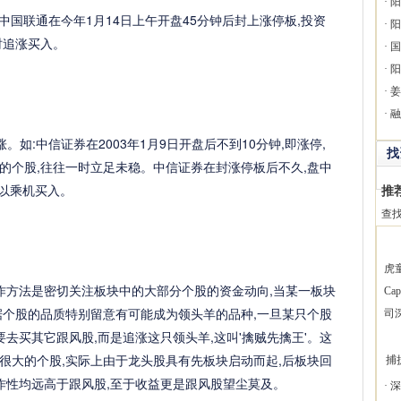
·
阳
国联通在今年1月14日上午开盘45分钟后封上涨停板,投资
·
阳
时追涨买入。
·
国
·
阳
·
姜
·
融
:中信证券在2003年1月9日开盘后不到10分钟,即涨停,
找
的个股,往往一时立足未稳。中信证券在封涨停板后不久,盘中
可以乘机买入。
推
查
虎
方法是密切关注板块中的大部分个股的资金动向,当某一板块
Ca
据个股的品质特别留意有可能成为领头羊的品种,一旦某只个股
司
要去买其它跟风股,而是追涨这只领头羊,这叫'擒贼先擒王'。这
很大的个股,实际上由于龙头股具有先板块启动而起,后板块回
捕
作性均远高于跟风股,至于收益更是跟风股望尘莫及。
·
深