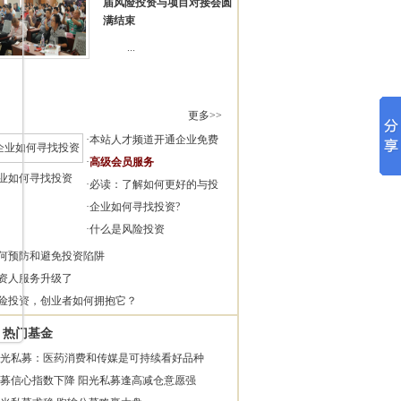
届风险投资与项目对接会圆
满结束
...
更多>>
·
本站人才频道开通企业免费
·
高级会员服务
业如何寻找投资
·
必读：了解如何更好的与投
·
企业如何寻找投资?
·
什么是风险投资
何预防和避免投资陷阱
资人服务升级了
险投资，创业者如何拥抱它？
热门基金
光私募：医药消费和传媒是可持续看好品种
募信心指数下降 阳光私募逢高减仓意愿强