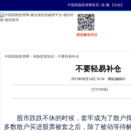
中国风险投资网首页
|
收 藏
【
分站
】
添加微信关注
首页
资讯
找项目
找资金
风投活动
中国风险投资网
>
风险投资知识
> 不要轻易补仓
不要轻易补仓
2015年08月14日 10:34
网站编辑03
[
打印本稿
]
股市跌跌不休的时候，套牢成为了散户挥
多数散户买进股票被套之后，除了被动等待