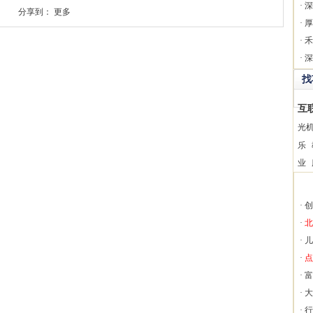
·
深
分享到：
更多
·
厚
·
禾
·
深
找
互
光
乐
业
·
创
·
北
·
儿
·
点
·
富
·
大
·
行