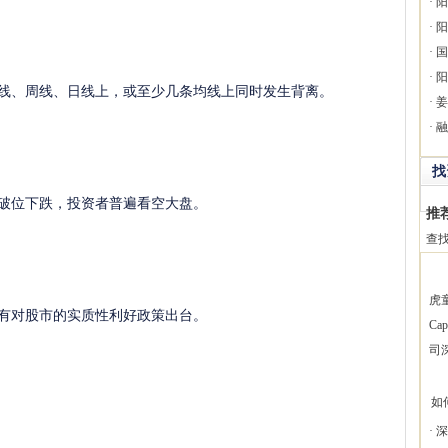
·
阳
·
阳
·
国
·
阳
线、周线、日线上，或至少几条均线上同时发生背离。
·
姜
·
融
找
破位下跌，投资者普遍看空大盘。
推
查
虎
有对股市的实质性利好政策出台。
Ca
司
如何
·
深