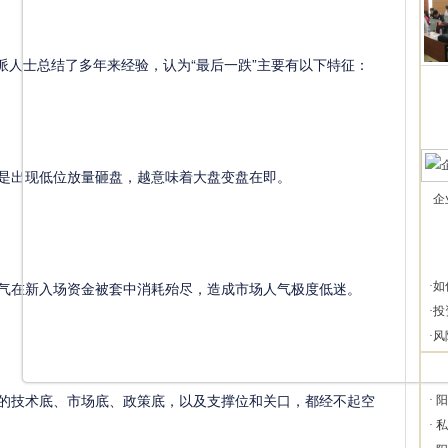
人士总结了多年来经验，认为“最后一跌”主要有以下特征：
是出现低位放量砸盘，越意味着大盘变盘在即。
企
气在新入场资金被套中消耗殆尽，造成市场人气极度低迷。
·
如
·
投
·
风
的技术底、市场底、政策底，以及支撑位和关口，都经不起空
·
阳
·
私