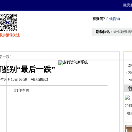
|
融资
有疑问?
在线咨询
活动快讯
：
企业融资培
添加微信关注
找资金
风投活动
天使联盟
会员中心
后一跌”
·
2
鉴别“最后一跌”
·
2
5年08月10日 09:59
网站编辑03
·
2
[
打印本稿
]