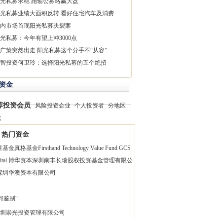
光私募求稳 跑输公募略赢大盘
光私募业绩大面积反转 看好住宅汽车及消费
内市场首现阳光私募决裂案
光私募：今年有望上冲3000点
广策突然出走 阳光私募这个分手不“从容”
智投资何卫玲：选择阳光私募的五个绝招
资金
荐投资会员
风险投资企业
个人投资者
分地区
找
热门资金
童基金
真格基金
Firsthand Technology Value Fund
GCS
pital 博华资本
深圳南丰长瑞股权投资基金管理有限公
深圳华澳资本有限公司
鉴别“..
圳崇光投资管理有限公司