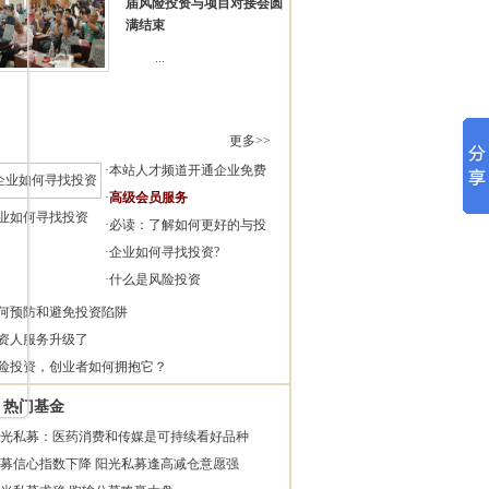
届风险投资与项目对接会圆
满结束
...
更多>>
·
本站人才频道开通企业免费
·
高级会员服务
业如何寻找投资
·
必读：了解如何更好的与投
·
企业如何寻找投资?
·
什么是风险投资
何预防和避免投资陷阱
资人服务升级了
险投资，创业者如何拥抱它？
热门基金
光私募：医药消费和传媒是可持续看好品种
募信心指数下降 阳光私募逢高减仓意愿强