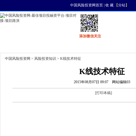
中国风险投资网首页
|
收 藏
【
分站
】
添加微信关注
首页
资讯
找项目
找资金
风投活动
中国风险投资网
>
风险投资知识
> K线技术特征
K线技术特征
2015年08月07日 09:07
网站编辑03
[
打印本稿
]