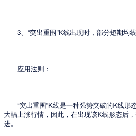
3、“突出重围”K线出现时，部分短期均
应用法则：
“突出重围”K线是一种强势突破的K线形
大幅上涨行情，因此，在出现该K线形态后，
进。