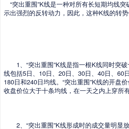
“突出重围”K线是一种对所有长短期均线突
示出强烈的反转动力，因此，这种K线的转势
1、“突出重围”K线是指一根K线同时突破
线包括5日、10日、20日、30日、40日、60
180日和240日均线。“突出重围”K线的开
收盘价位大于十条均线，在一天之内上穿所
2、“突出重围”K线形成时的成交量明显