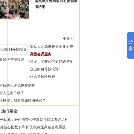
届风险投资与项目对接会圆
满结束
...
更多>>
·
本站人才频道开通企业免费
·
高级会员服务
业如何寻找投资
·
必读：了解如何更好的与投
·
企业如何寻找投资?
·
什么是风险投资
何预防和避免投资陷阱
资人服务升级了
险投资，创业者如何拥抱它？
热门基金
光私募：医药消费和传媒是可持续看好品种
募信心指数下降 阳光私募逢高减仓意愿强