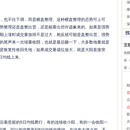
·
深
·
厚
·
禾
也不往下调，而是横盘整理。这种横盘整理的态势可上可
·
深
势整理还是盘整出货，还是能看出些许迹象来的。如果是强势
找
期上涨时成交量放得不是过大，相反就可能是盘整出货。强势
的尾声来一次缩量收阴，也就是最后砸一下，大多数地量就是
互
是恢复性收回失地；如果成交量成位放大，就是大阳直接突
光
日均线上来。
乐
业
·
创
·
北
·
儿
·
点
·
富
着坚挺的5日均线爬行，有的连续收小阳，有的一会收阳一
·
大
回调，可以趁缩量落到5日均线处吸纳，在没有大涨之前，不
·
行