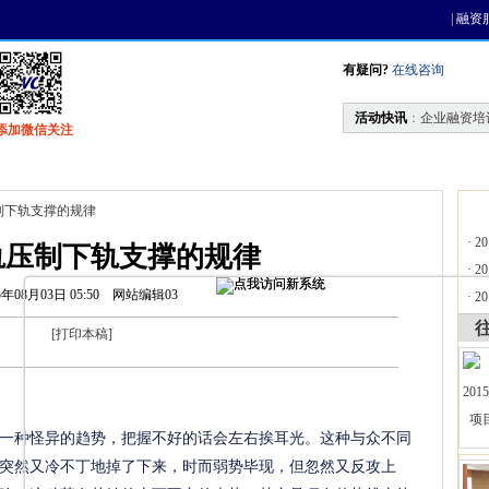
|
融资
有疑问?
在线咨询
活动快讯
：
企业融资培
添加微信关注
找资金
风投活动
天使联盟
会员中心
制下轨支撑的规律
·
2
轨压制下轨支撑的规律
·
2
5年08月03日 05:50
网站编辑03
·
2
[
打印本稿
]
种怪异的趋势，把握不好的话会左右挨耳光。这种与众不同
突然又冷不丁地掉了下来，时而弱势毕现，但忽然又反攻上