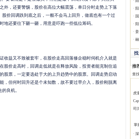
·
阳
之外，还要警惕，股价在高位大幅震荡，单日分时走势上下落
·
阳
2、股价回调跌到底之后，一般不会马上回升，做底也有一个过
·
国
时地还要往下砸一砸，用意是吓跑一些低位筹码。
·
阳
·
姜
·
融
找
收益又不致被套牢，在股价走高回落修企稳时伺机介入就是
在股价走高时，回调走低就是在释放风险，投资者能克制住追
推
的股票，一定要选处于大的上升趋势中的股票。回调走势启动
查
能，但何时回升还是个未知数，故不要过早介入，股价刚脱离
仓的良机。
虎
Ca
司
掌
·
深