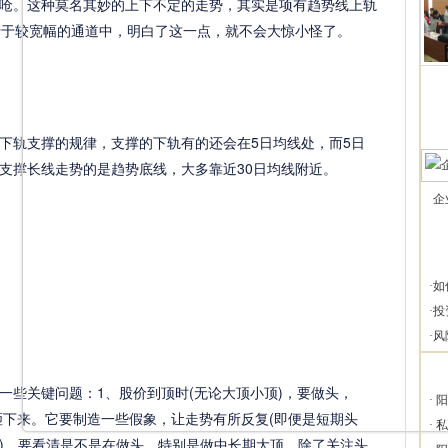
呛。这种莫名其妙的上下不定的走势，其实是项有趋势线上轨
行于较宽幅的通道中，明白了这一点，就不会大惊小怪了。
轨支撑的规律，支撑的下轨有的还会在5日均线处，而5日
支撑长线走势的是趋势底线，大多靠近30日均线附近。
企
·
如
·
投
·
风
些关键问题：1、股价到顶时(无论大顶小顶)，要做头，
·
阳
砸下来。它要制造一些假象，让走势有所反复(即便是短期头
·
私
)。要看清是不是在做头，特别是做中长期大顶，除了关注头