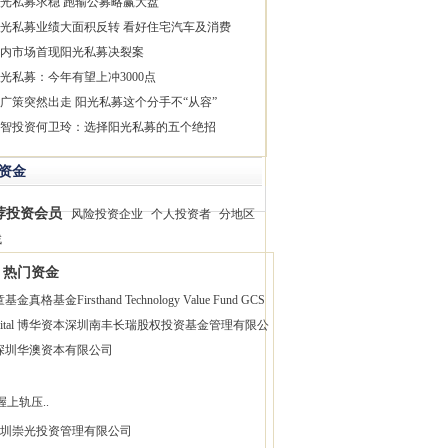
光私募求稳 跑输公募略赢大盘
光私募业绩大面积反转 看好住宅汽车及消费
内市场首现阳光私募决裂案
光私募：今年有望上冲3000点
广策突然出走 阳光私募这个分手不“从容”
智投资何卫玲：选择阳光私募的五个绝招
资金
荐投资会员
风险投资企业
个人投资者
分地区
找
热门资金
童基金
真格基金
Firsthand Technology Value Fund
GCS
pital 博华资本
深圳南丰长瑞股权投资基金管理有限公
深圳华澳资本有限公司
握上轨压..
圳崇光投资管理有限公司