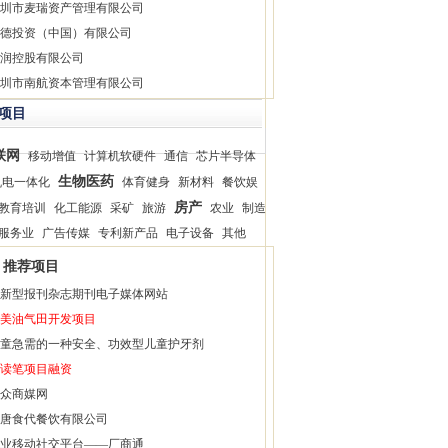
圳市麦瑞资产管理有限公司
德投资（中国）有限公司
润控股有限公司
圳市南航资本管理有限公司
项目
联网
移动增值
计算机软硬件
通信
芯片半导体
生物医药
机电一体化
体育健身
新材料
餐饮娱
房产
教育培训
化工能源
采矿
旅游
农业
制造
服务业
广告传媒
专利新产品
电子设备
其他
推荐项目
新型报刊杂志期刊电子媒体网站
美油气田开发项目
童急需的一种安全、功效型儿童护牙剂
读笔项目融资
众商媒网
唐食代餐饮有限公司
业移动社交平台——厂商通