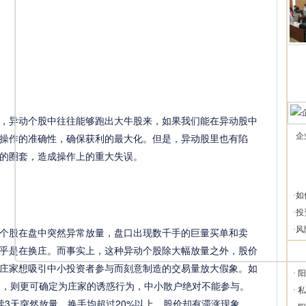
异动个股中往往能够跑出大牛股来，如果我们能在异动股中
操作的准确性，确保获利的最大化。但是，异动股里也有陷
企
的圈套，造成操作上的重大失误。
·
如
·
投
·
风
股在盘中突然异常放量，盘口出现数千手的巨量买单和卖
似乎是在换庄。而事实上，这种异动个股除大幅放量之外，股价
庄家想吸引中小投资者参与而刻意制造的交易量放大假象。如
·
阳
上扬，则更可确定为庄家的诱惑行为，中小散户绝对不能参与。
·
私
连续3天突然放量，换手均超过20%以上，股价却有滞涨现象，