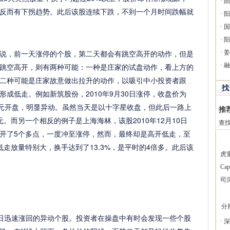
·
阳
，反而有下拐趋势。此后该股连续下跌，不到一个月时间跌幅就
·
阳
·
国
·
阳
，前一天涨停的个股，第二天都会有跳空高开的动作，但是
·
姜
跳空高开，则有两种可能：一种是庄家的试盘动作，看上方的
·
融
二种可能是庄家故意做出拉升的动作，以吸引中小投资者跟
找
成低走。例如新筑股份，2010年9月30日涨停，收盘价为
.40元开盘，明显异动。虽然当天是以十字星收盘，但此后一路上
推
元。而另一个相反的例子是上海海林，该股2010年12月10日
查
开了5个多点，一度冲至涨停，然而，最终却是高开低走，至
走放量特别大，换手达到了13.3%，是平时的4倍多。此后该
虎
Ca
司
分
迅速涨回的异动个股。投资者在操盘中有时会发现一些个股
·
深