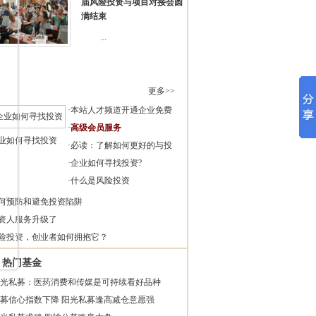
届风险投资与项目对接会圆
满结束
...
更多>>
·
本站人才频道开通企业免费
·
高级会员服务
业如何寻找投资
·
必读：了解如何更好的与投
·
企业如何寻找投资?
·
什么是风险投资
何预防和避免投资陷阱
资人服务升级了
险投资，创业者如何拥抱它？
热门基金
光私募：医药消费和传媒是可持续看好品种
募信心指数下降 阳光私募逢高减仓意愿强