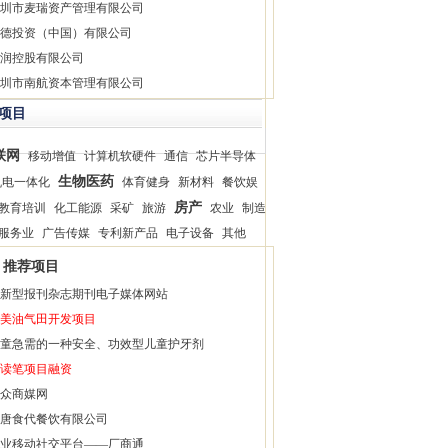
圳市麦瑞资产管理有限公司
德投资（中国）有限公司
润控股有限公司
圳市南航资本管理有限公司
项目
联网
移动增值
计算机软硬件
通信
芯片半导体
生物医药
机电一体化
体育健身
新材料
餐饮娱
房产
教育培训
化工能源
采矿
旅游
农业
制造
服务业
广告传媒
专利新产品
电子设备
其他
推荐项目
新型报刊杂志期刊电子媒体网站
美油气田开发项目
童急需的一种安全、功效型儿童护牙剂
读笔项目融资
众商媒网
唐食代餐饮有限公司
业移动社交平台——厂商通