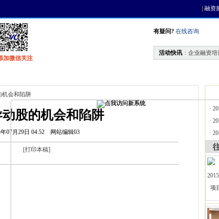
|
融资
有疑问?
在线咨询
活动快讯
：
企业融资培
添加微信关注
找资金
风投活动
天使联盟
会员中心
的机会和陷阱
·
2
异动股的机会和陷阱
·
2
5年07月29日 04:52
网站编辑03
·
2
[
打印本稿
]