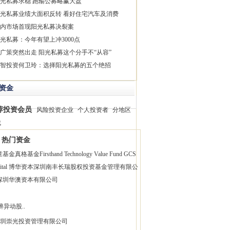
光私募求稳 跑输公募略赢大盘
光私募业绩大面积反转 看好住宅汽车及消费
内市场首现阳光私募决裂案
光私募：今年有望上冲3000点
广策突然出走 阳光私募这个分手不“从容”
智投资何卫玲：选择阳光私募的五个绝招
资金
荐投资会员
风险投资企业
个人投资者
分地区
找
热门资金
童基金
真格基金
Firsthand Technology Value Fund
GCS
pital 博华资本
深圳南丰长瑞股权投资基金管理有限公
深圳华澳资本有限公司
辨异动股..
圳崇光投资管理有限公司