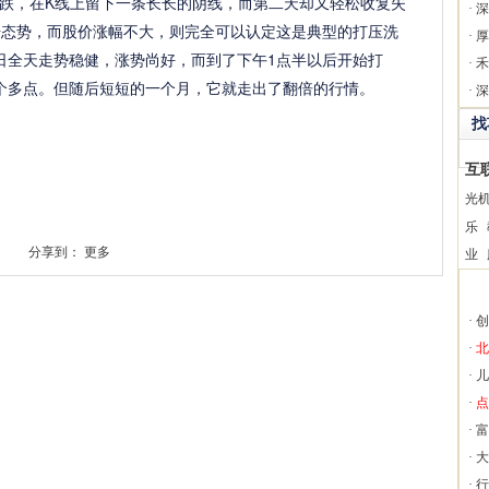
跌，在K线上留下一条长长的阴线，而第二天却又轻松收复失
·
深
升态势，而股价涨幅不大，则完全可以认定这是典型的打压洗
·
厚
25日全天走势稳健，涨势尚好，而到了下午1点半以后开始打
·
禾
个多点。但随后短短的一个月，它就走出了翻倍的行情。
·
深
找
互
光
乐
分享到：
更多
业
·
创
·
北
·
儿
·
点
·
富
·
大
·
行