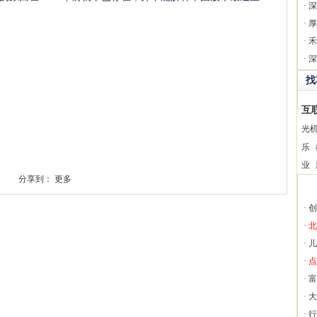
·
深
·
厚
·
禾
·
深
找
互
光
乐
业
分享到：
更多
·
创
·
北
·
儿
·
点
·
富
·
大
·
行