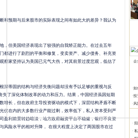
和预期与后来股市的实际表现之间有如此大的差异？我认为
，但美国经济表现出了较强的自我矫正能力。在过去五年
门都进行了剧烈的平衡和修复，变卖资产、减少债务、补充资
观察家坚持认为美国已元气大伤，对其前景过度悲观，低估了
企
深蒂固的结构与经济失衡问题却没有予以足够的重视与反
·
如
，丧失了深化体制改革的动力和压力。结果，中国经济虽因短期
·
投
数增长，但在政府主导投资驱动的模式下，深层结构矛盾不断
·
风
光伏在内的大多数行业产能过剩，效率低下，私人资本受到严
司盈利前景转趋暗淡，地方政府融资平台不稳健，银行不良资
·
阳
与风险水平的相对升降， 在很大程度上决定了两国股市在过
·
私