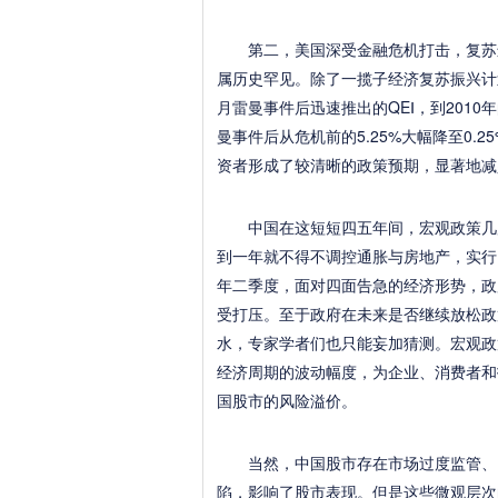
第二，美国深受金融危机打击，复苏进
属历史罕见。除了一揽子经济复苏振兴计
月雷曼事件后迅速推出的QEⅠ，到2010
曼事件后从危机前的5.25%大幅降至0
资者形成了较清晰的政策预期，显著地减
中国在这短短四五年间，宏观政策几度大
到一年就不得不调控通胀与房地产，实行
年二季度，面对四面告急的经济形势，政
受打压。至于政府在未来是否继续放松政
水，专家学者们也只能妄加猜测。宏观政
经济周期的波动幅度，为企业、消费者和
国股市的风险溢价。
当然，中国股市存在市场过度监管、IP
陷，影响了股市表现。但是这些微观层次