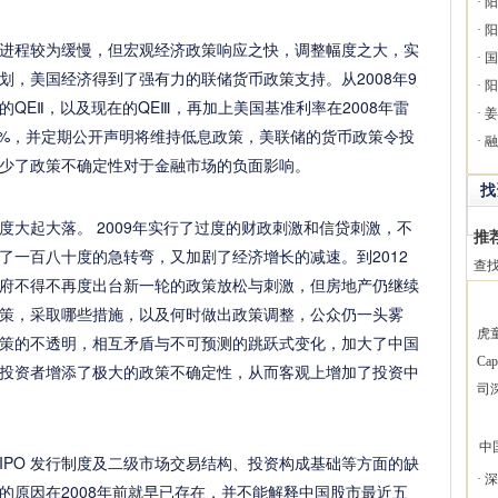
·
阳
·
阳
程较为缓慢，但宏观经济政策响应之快，调整幅度之大，实
·
国
划，美国经济得到了强有力的联储货币政策支持。从2008年9
·
阳
年的QEⅡ，以及现在的QEⅢ，再加上美国基准利率在2008年雷
·
姜
.25%，并定期公开声明将维持低息政策，美联储的货币政策令投
·
融
少了政策不确定性对于金融市场的负面影响。
找
起大落。 2009年实行了过度的财政刺激和信贷刺激，不
推
了一百八十度的急转弯，又加剧了经济增长的减速。到2012
查
府不得不再度出台新一轮的政策放松与刺激，但房地产仍继续
策，采取哪些措施，以及何时做出政策调整，公众仍一头雾
虎
策的不透明，相互矛盾与不可预测的跳跃式变化，加大了中国
Ca
投资者增添了极大的政策不确定性，从而客观上增加了投资中
司
中
O 发行制度及二级市场交易结构、投资构成基础等方面的缺
·
深
的原因在2008年前就早已存在，并不能解释中国股市最近五