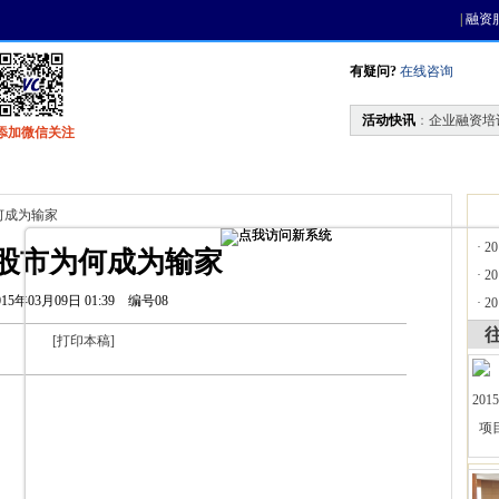
|
融资
有疑问?
在线咨询
活动快讯
：
企业融资培
添加微信关注
找资金
风投活动
天使联盟
会员中心
何成为输家
·
2
股市为何成为输家
·
2
015年03月09日 01:39
编号08
·
2
[
打印本稿
]