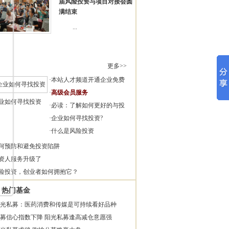
届风险投资与项目对接会圆
满结束
...
更多>>
·
本站人才频道开通企业免费
·
高级会员服务
业如何寻找投资
·
必读：了解如何更好的与投
·
企业如何寻找投资?
·
什么是风险投资
何预防和避免投资陷阱
资人服务升级了
险投资，创业者如何拥抱它？
热门基金
光私募：医药消费和传媒是可持续看好品种
募信心指数下降 阳光私募逢高减仓意愿强