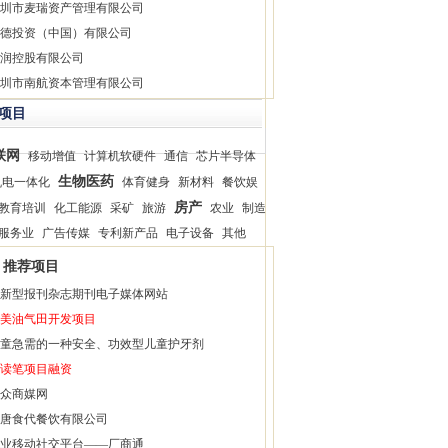
圳市麦瑞资产管理有限公司
德投资（中国）有限公司
润控股有限公司
圳市南航资本管理有限公司
项目
联网
移动增值
计算机软硬件
通信
芯片半导体
生物医药
机电一体化
体育健身
新材料
餐饮娱
房产
教育培训
化工能源
采矿
旅游
农业
制造
服务业
广告传媒
专利新产品
电子设备
其他
推荐项目
新型报刊杂志期刊电子媒体网站
美油气田开发项目
童急需的一种安全、功效型儿童护牙剂
读笔项目融资
众商媒网
唐食代餐饮有限公司
业移动社交平台——厂商通