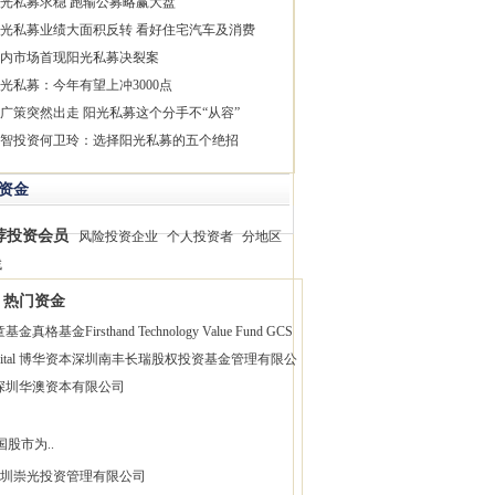
光私募求稳 跑输公募略赢大盘
光私募业绩大面积反转 看好住宅汽车及消费
内市场首现阳光私募决裂案
光私募：今年有望上冲3000点
广策突然出走 阳光私募这个分手不“从容”
智投资何卫玲：选择阳光私募的五个绝招
资金
荐投资会员
风险投资企业
个人投资者
分地区
找
热门资金
童基金
真格基金
Firsthand Technology Value Fund
GCS
pital 博华资本
深圳南丰长瑞股权投资基金管理有限公
深圳华澳资本有限公司
国股市为..
圳崇光投资管理有限公司