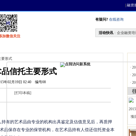
|
融资
有疑问?
在线咨询
活动快讯
：
企业融资培
添加微信关注
找资金
风投活动
天使联盟
会员中心
主要形式
·
2
术品信托主要形式
·
2
015年02月19日 02:40
编号08
·
2
[
打印本稿
]
人持有的艺术品由专业的机构出具鉴定及估值意见后，再质押
术品保存在专业的保管机构，在艺术品持有人偿还信托资金本