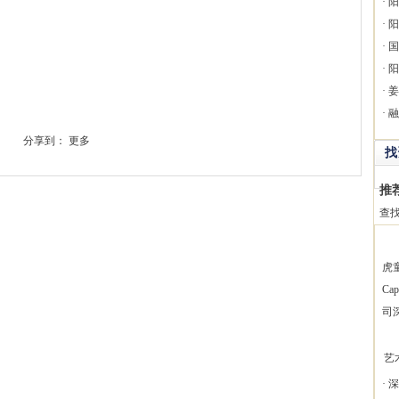
·
阳
·
阳
·
国
·
阳
·
姜
·
融
分享到：
更多
找
推
查
虎
Ca
司
艺
·
深