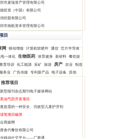
圳市麦瑞资产管理有限公司
德投资（中国）有限公司
润控股有限公司
圳市南航资本管理有限公司
项目
联网
移动增值
计算机软硬件
通信
芯片半导体
生物医药
机电一体化
体育健身
新材料
餐饮娱
房产
教育培训
化工能源
采矿
旅游
农业
制造
服务业
广告传媒
专利新产品
电子设备
其他
推荐项目
新型报刊杂志期刊电子媒体网站
美油气田开发项目
童急需的一种安全、功效型儿童护牙剂
读笔项目融资
众商媒网
唐食代餐饮有限公司
业移动社交平台——厂商通