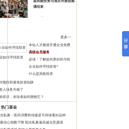
届风险投资与项目对接会圆
满结束
...
更多>>
·
本站人才频道开通企业免费
·
高级会员服务
业如何寻找投资
·
必读：了解如何更好的与投
·
企业如何寻找投资?
·
什么是风险投资
何预防和避免投资陷阱
资人服务升级了
险投资，创业者如何拥抱它？
热门基金
光私募：医药消费和传媒是可持续看好品种
募信心指数下降 阳光私募逢高减仓意愿强