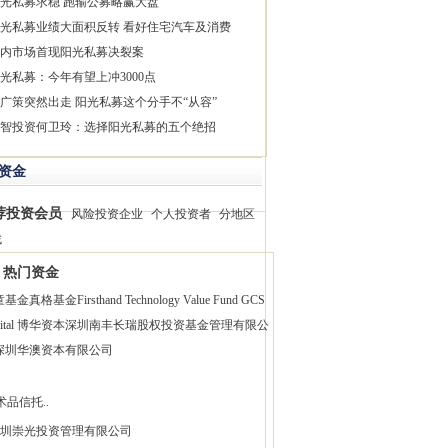
光私募求稳 跑输公募略赢大盘
光私募业绩大面积反转 看好住宅汽车及消费
内市场首现阳光私募决裂案
光私募：今年有望上冲3000点
广策突然出走 阳光私募这个分手不“从容”
智投资何卫玲：选择阳光私募的五个绝招
资金
荐投资会员
风险投资企业
个人投资者
分地区
找
热门资金
童基金
真格基金
Firsthand Technology Value Fund
GCS
pital 博华资本
深圳南丰长瑞股权投资基金管理有限公
深圳华澳资本有限公司
术品信托..
圳崇光投资管理有限公司