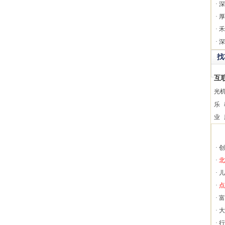
·
深
·
厚
·
禾
·
深
找
互
光
乐
业
·
创
·
北
·
儿
·
点
·
富
·
大
·
行