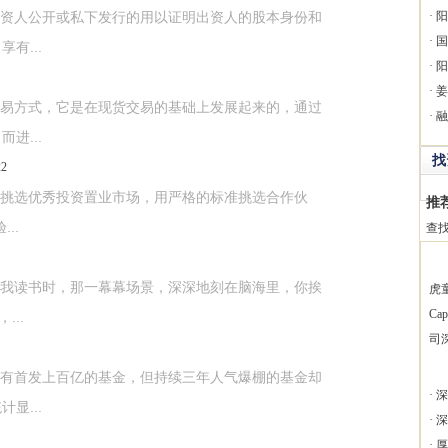
资人公开或私下发行的用以证明出资人的股本身份和
·
阳
·
国
有...
·
阳
·
姜
易方式，它是在现货交易的基础上发展起来的，通过
·
融
进...
找
22
选优秀投资置业市场，用严格的标准挑选合作伙
推
..
查
我读书时，那一幕幕场景，深深地刻在脑海里，你挨
虎
Ca
...
司
有首发上百亿的基金，但持续三年人气爆棚的基金却
·
深
显...
·
深
·
厚