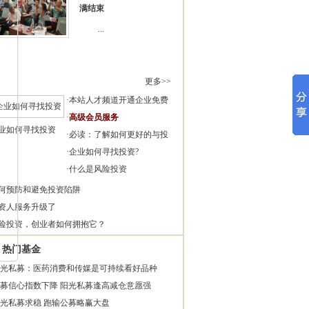
满结束
...
更多>>
·
本站人才频道开通企业免费
·
高级会员服务
业如何寻找投资
·
必读：了解如何更好的与投
·
企业如何寻找投资?
·
什么是风险投资
何预防和避免投资陷阱
资人服务升级了
险投资，创业者如何拥抱它？
热门基金
光私募：医药消费和传媒是可持续看好品种
募信心指数下降 阳光私募逢高减仓意愿强
光私募求稳 跑输公募略赢大盘