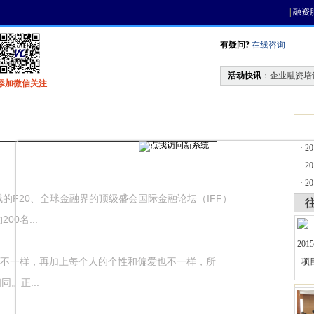
|
融资
有疑问?
在线咨询
活动快讯
：
企业融资培
添加微信关注
找资金
风投活动
天使联盟
会员中心
·
2
·
2
·
2
F20、全球金融界的顶级盛会国际金融论坛（IFF）
0名...
一样，再加上每个人的个性和偏爱也不一样，所
。正...