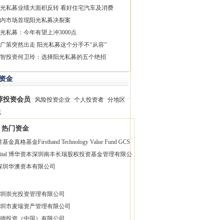
光私募业绩大面积反转 看好住宅汽车及消费
内市场首现阳光私募决裂案
光私募：今年有望上冲3000点
广策突然出走 阳光私募这个分手不“从容”
智投资何卫玲：选择阳光私募的五个绝招
资金
荐投资会员
风险投资企业
个人投资者
分地区
找
热门资金
童基金
真格基金
Firsthand Technology Value Fund
GCS
pital 博华资本
深圳南丰长瑞股权投资基金管理有限公
深圳华澳资本有限公司
圳崇光投资管理有限公司
圳市麦瑞资产管理有限公司
德投资（中国）有限公司