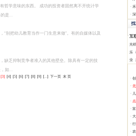
有哲学意味的东西。 成功的投资者固然离不开统计学
·
禾
·
深
是...
找
“别把幼儿教育当作一门生意来做”。有的自媒体以及
互
光
乐
业
，缺乏抑制竞争者准入的其他壁垒。除具有一定的技
如...
[3]
[
4
]
[
5
]
[
6
]
[
7
]
[
8
]
[
9
]
[
...
]
下一页
末 页
·
创
·
北
·
儿
·
点
·
富
·
大
·
行
·
农