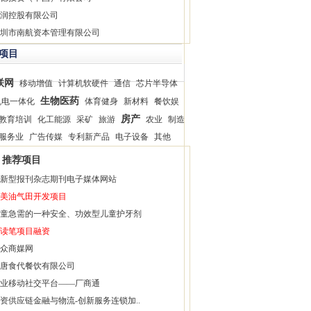
润控股有限公司
圳市南航资本管理有限公司
项目
联网
移动增值
计算机软硬件
通信
芯片半导体
生物医药
机电一体化
体育健身
新材料
餐饮娱
房产
教育培训
化工能源
采矿
旅游
农业
制造
服务业
广告传媒
专利新产品
电子设备
其他
推荐项目
新型报刊杂志期刊电子媒体网站
美油气田开发项目
童急需的一种安全、功效型儿童护牙剂
读笔项目融资
众商媒网
唐食代餐饮有限公司
业移动社交平台——厂商通
资供应链金融与物流-创新服务连锁加..