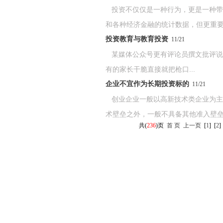
投资不仅仅是一种行为，更是一种带
和各种经济金融的统计数据，但更重要的
投资教育与教育投资
11/21
某媒体公众号更有评论员撰文批评说，
有的家长干脆直接就把枪口...
企业不宜作为长期投资标的
11/21
创业企业一般以高新技术类企业为主
术壁垒之外，一般不具备其他准入壁垒，
共(
236
)页
首 页
上一页
[
1
]
[
2
]