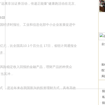
暨“远离非法证券活动，传递正能量”健康跑活动在北京、
1/22
经济时报社、工业和信息化部中小企业发展促进中
企
9亿元，比全国高10.1个百分点 17日，省统计局通报全
...
·
如
风险稳定收入回报的金融产品，理财产品的种类众
·
投
其冲...
·
风
式 ，是近年来在我国新兴的投资理财方式，具有高收
·
阳
·
私
·
阳