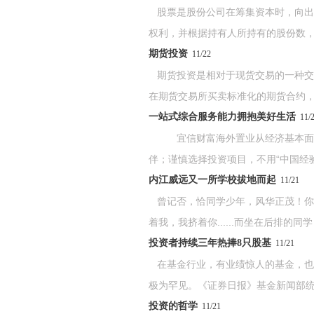
股票是股份公司在筹集资本时，向出
权利，并根据持有人所持有的股份数，享
期货投资
11/22
期货投资是相对于现货交易的一种交
在期货交易所买卖标准化的期货合约，而
一站式综合服务能力拥抱美好生活
11/
宜信财富海外置业从经济基本面挑
伴；谨慎选择投资项目，不用“中国经验.
内江威远又一所学校拔地而起
11/21
曾记否，恰同学少年，风华正茂！你
着我，我挤着你......而坐在后排的同学，
投资者持续三年热捧8只股基
11/21
在基金行业，有业绩惊人的基金，也
极为罕见。《证券日报》基金新闻部统计
投资的哲学
11/21