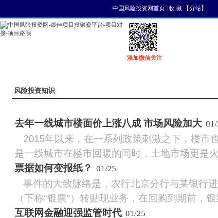
中国风险投资网首页
|
收 藏
【
分站
】
添加微信关注
首页
资讯
找项目
找资金
风投活动
风险投资知识
去年一线城市楼面价上涨八成 市场风险加大
01/
2015年以来，在一系列政策刺激之下，楼市
是一线城市在楼市回暖的同时，土地市场更是火爆。
票据如何变报纸？
01/25
事件的大致脉络是，农行北京分行与某银行进
（下称“银票”）转贴现业务，在回购到期前，银票
互联网金融迎强监管时代
01/25