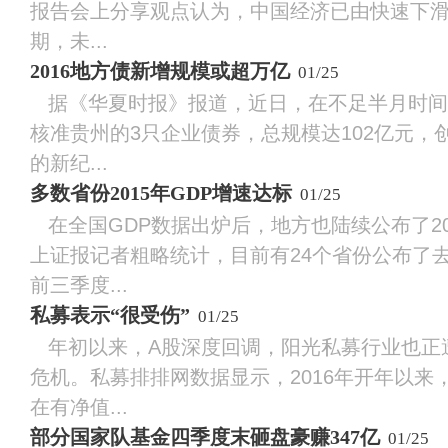
报告会上分享观点认为，中国经济已由快速下
期，未...
2016地方债新增规模或超万亿
01/25
据《华夏时报》报道，近日，在不足半月时间
核准贵州的3只企业债券，总规模达102亿元，
的新纪...
多数省份2015年GDP增速达标
01/25
在全国GDP数据出炉后，地方也陆续公布了20
上证报记者粗略统计，目前有24个省份公布了去
前三季度...
私募表示“很受伤”
01/25
年初以来，A股深度回调，阳光私募行业也正
危机。私募排排网数据显示，2016年开年以来，
在有净值...
部分国家队基金四季度末砸盘豪赚347亿
01/25