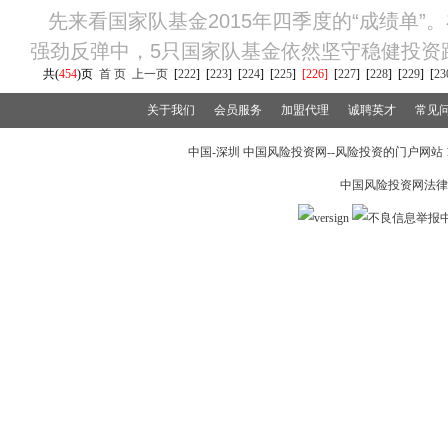
先来看国家队基金2015年四季度的“成绩单”
强劲反弹中，5只国家队基金依然坚守稳健投资路
共(
454
)页
首 页
上一页
[
222
]
[
223
]
[
224
]
[
225
]
[226]
[
227
]
[
228
]
[
229
]
[
23
关于我们
会员服务
加盟代理
诚聘英才
常见
中国-深圳 中国风险投资网--风险投资的门户网站 199
中国风险投资网法律