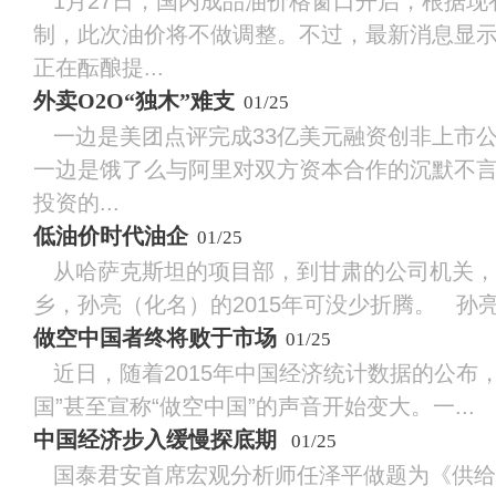
1月27日，国内成品油价格窗口开启，根据现
制，此次油价将不做调整。不过，最新消息显
正在酝酿提...
外卖O2O“独木”难支
01/25
一边是美团点评完成33亿美元融资创非上市
一边是饿了么与阿里对双方资本合作的沉默不
投资的...
低油价时代油企
01/25
从哈萨克斯坦的项目部，到甘肃的公司机关，
乡，孙亮（化名）的2015年可没少折腾。 孙亮是
做空中国者终将败于市场
01/25
近日，随着2015年中国经济统计数据的公布，
国”甚至宣称“做空中国”的声音开始变大。一...
中国经济步入缓慢探底期
01/25
国泰君安首席宏观分析师任泽平做题为《供给