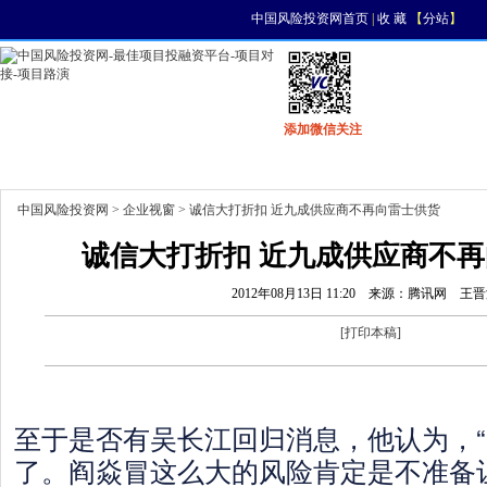
中国风险投资网首页
|
收 藏
【
分站
】
添加微信关注
首页
资讯
找项目
找资金
风投活动
中国风险投资网
>
企业视窗
> 诚信大打折扣 近九成供应商不再向雷士供货
诚信大打折扣 近九成供应商不再
2012年08月13日 11:20
来源：腾讯网
王晋
[
打印本稿
]
至于是否有吴长江回归消息，他认为，
了。阎焱冒这么大的风险肯定是不准备