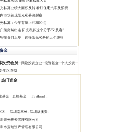
光私募求稳 跑输公募略赢大盘
光私募业绩大面积反转 看好住宅汽车及消费
内市场首现阳光私募决裂案
光私募：今年有望上冲3000点
广策突然出走 阳光私募这个分手不“从容”
智投资何卫玲：选择阳光私募的五个绝招
资金
荐投资会员
风险投资企业
投资基金
个人投资
分地区查找
热门资金
童基金
真格基金
Firsthand ..
CS..
深圳南丰长..
深圳华澳资..
圳崇光投资管理有限公司
圳市麦瑞资产管理有限公司