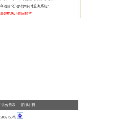
利项目“石油钻井实时监测系统”
属锌电热冶炼回转窑
广告价目表
旧版栏目
002753号