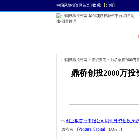
中国风险投资网首页
|
收 藏
【
分站
】
首页
资讯
找项目
中国风险投资网
>
投资要闻
> 鼎桥创投2000
鼎桥创投2000万
创业板首批申报公司闪现外资创投身
<<
Venture Capital
发布者：[
] TAGs：[]