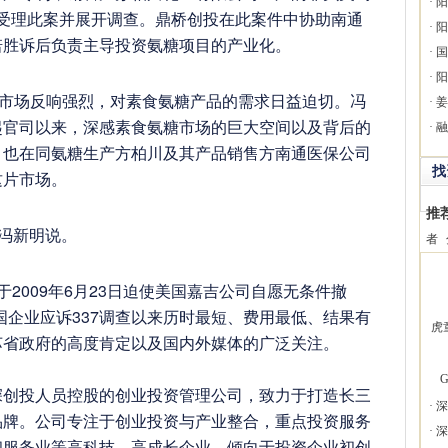
·
阳
C正式受理此案并展开调查。鼎桥创投在此案件中协助南通
·
阳
诺胜诉后负责主导投资氨糖项目的产业化。
·
国
·
阳
市场反响强烈，对素食氨糖产品的需求日益迫切。冯
·
姜
起官司以来，深感素食氨糖市场的巨大空间以及背后的
·
融
，也在同氨糖生产方柏川及其产品销售方南通医保公司
找
这片市场。
推
冯新明说。
者
009年6月23日迫使美国嘉吉公司自愿无条件撤
中国企业应诉337调查以来历时最短、费用最低、结果有
虎
苏省政府的高度肯定以及国内外媒体的广泛关注。
G
投人员控股的创业投资管理公司，致力于打造长三
·
深
品牌。公司专注于创业投资与产业整合，重点投资服务
·
深
和服务业等高科技、高成长企业，倾向于投资企业初创