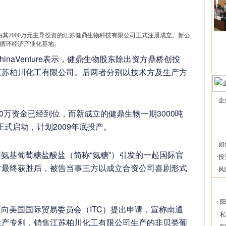
由其2000万元主导投资的江苏健鼎生物科技有限公司正式注册成立。新公
循环经济产业化基地。
aVenture表示，健鼎生物股东除出资方鼎桥创投
江苏柏川化工有限公司。后两者分别以技术方及生产方
企
万资金已经到位，而新成立的健鼎生物一期3000吨
正式启动，计划2009年底投产。
·
如
因氨基葡萄糖盐酸盐（简称“氨糖”）引发的一起国际官
·
投
方最终获胜后，被告当事三方以成立合资公司喜剧形式
·
风
·
阳
司向美国国际贸易委员会（ITC）提出申请，宣称南通
·
私
生产专利，销售江苏柏川化工有限公司生产的非贝类葡