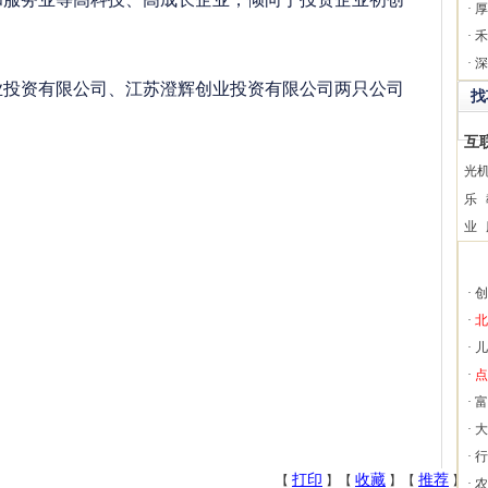
·
厚
·
禾
·
深
资有限公司、江苏澄辉创业投资有限公司两只公司
找
互
光
乐
业
·
创
·
北
·
儿
·
点
·
富
·
大
·
行
打印
收藏
推荐
【
】【
】【
】
·
农