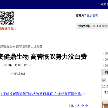
|
融资
有疑问?
在线咨询
活动快讯
：
企业融资培
添加微信关注
找资金
风投活动
天使联盟
会员中心
万投资健鼎生物 高管慨叹努力没白费
·
2
投资健鼎生物 高管慨叹努力没白费
·
2
2011年01月10日 02:02
·
2
[
打印本稿
]
影
深创投靳海涛等拜帖大连政府高官 在连或有更深合作
|
>>
大
中
小
字体：