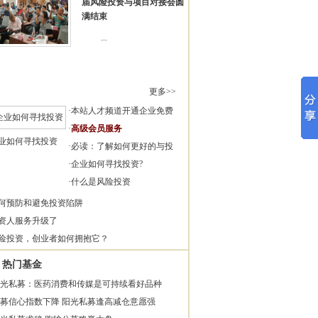
届风险投资与项目对接会圆
满结束
...
更多>>
·
本站人才频道开通企业免费
·
高级会员服务
业如何寻找投资
·
必读：了解如何更好的与投
·
企业如何寻找投资?
·
什么是风险投资
何预防和避免投资陷阱
资人服务升级了
险投资，创业者如何拥抱它？
热门基金
光私募：医药消费和传媒是可持续看好品种
募信心指数下降 阳光私募逢高减仓意愿强