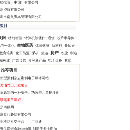
德投资（中国）有限公司
润控股有限公司
圳市南航资本管理有限公司
项目
联网
移动增值
计算机软硬件
通信
芯片半导体
生物医药
机电一体化
体育健身
新材料
餐饮娱
房产
教育培训
化工能源
采矿
旅游
农业
制造
服务业
广告传媒
专利新产品
电子设备
其他
推荐项目
新型报刊杂志期刊电子媒体网站
美油气田开发项目
童急需的一种安全、功效型儿童护牙剂
读笔项目融资
众商媒网
唐食代餐饮有限公司
业移动社交平台——厂商通
资供应链金融与物流-创新服务连锁加..