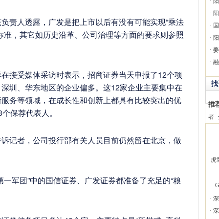
·
阳
·
阳
责人透露，广发是把上市以后有没有可能实现“乘法
·
国
标准，其它如历史沿革、公司治理等方面的要求则参照
·
阳
·
姜
·
融
接受媒体采访时表示，招商证券当天申报了12个项
找
深圳、华东地区的企业偏多。这12家企业主要集中在
新服务等领域，在成长性和创新上都具有比较突出的优
推
3个保荐代表人。
者
记者，公司投行部有关人员目前仍然留在北京，做
虎
一军团”中的国信证券、广发证券都准备了充足的“粮
G
·
深
·
深