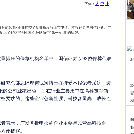
大
中
小
字体：
荐推荐的108家企业递交了创业板发行上市申请。本报记者与国信证券、广
度上了解这些创业板保荐队伍中“第一军团”的底牌。
排序的保荐机构名单中，国信证券以92位保荐代表
企
究总部总经理何诚颖博士在接受本报记者采访时透
·
如
申报的公司业绩出色，所在行业主要集中在高科技等领
·
投
业板要求的。这些企业创新性强、科技含量高、成长性
·
风
·
阳
者表示，广发首批申报的企业主要是民营高科技企
·
私
不方便披露。