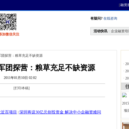
|
融资
有疑问?
在线咨询
活动快讯
：
企业融资培
添加微信关注
找资金
风投活动
天使联盟
会员中心
军团探营：粮草充足不缺资源
·
2
军团探营：粮草充足不缺资源
·
2
2011年01月10日 02:02
·
2
[
打印本稿
]
投近百项目
深圳将设30亿元创投资金 解决中小企融资难问
|