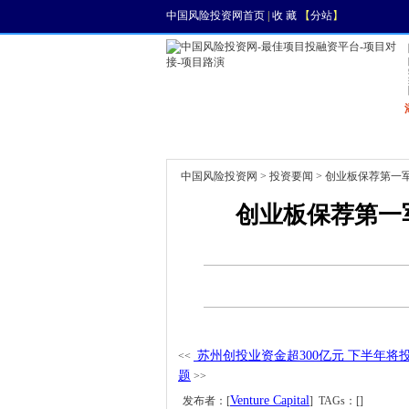
中国风险投资网首页
|
收 藏
【
分站
】
首页
资讯
找项目
中国风险投资网
>
投资要闻
> 创业板保荐第一
创业板保荐第一
苏州创投业资金超300亿元 下半年将
<<
题
>>
Venture Capital
发布者：[
] TAGs：[]