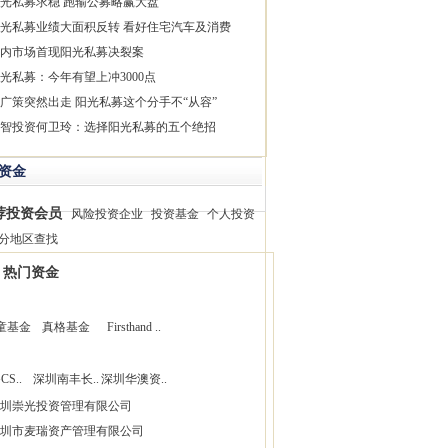
光私募求稳 跑输公募略赢大盘
光私募业绩大面积反转 看好住宅汽车及消费
内市场首现阳光私募决裂案
光私募：今年有望上冲3000点
广策突然出走 阳光私募这个分手不“从容”
智投资何卫玲：选择阳光私募的五个绝招
资金
荐投资会员
风险投资企业
投资基金
个人投资
分地区查找
热门资金
童基金
真格基金
Firsthand ..
CS..
深圳南丰长..
深圳华澳资..
圳崇光投资管理有限公司
圳市麦瑞资产管理有限公司