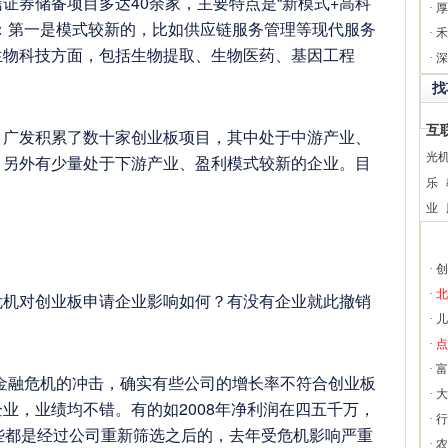
券储备项目多达40余家，主要特点是“新模式+高科
·
厚
：第一是模式较新的，比如供应链服务管理等现代服务
·
禾
生物科技方面，包括生物提取、生物医药、基因工程
·
深
找
互
发积累了数十家创业板项目，其中处于中游产业、
光
，另外有少量处于下游产业、盈利模式较新的企业。目
乐
业
·
创
·
北
对创业板申请企业影响如何？有没有企业就此撤销
·
儿
·
点
·
富
融危机的冲击，确实有些公司的增长率不符合创业板
·
大
业，业绩均不错。有的如2008年净利润在四五千万，
·
行
些都是经过公司重新筛选之后的，去年受危机影响严重
·
农