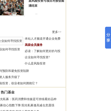
届风险投资与项目对接会圆
满结束
...
更多>>
·
本站人才频道开通企业免费
·
高级会员服务
业如何寻找投资
·
必读：了解如何更好的与投
·
企业如何寻找投资?
·
什么是风险投资
何预防和避免投资陷阱
资人服务升级了
险投资，创业者如何拥抱它？
热门基金
光私募：医药消费和传媒是可持续看好品种
募信心指数下降 阳光私募逢高减仓意愿强