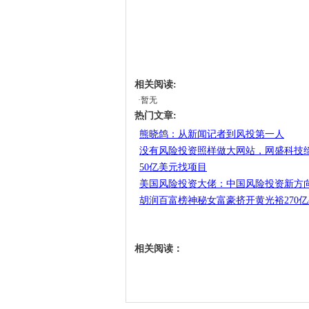
相关阅读:
·暂无
热门文章:
熊晓鸽：从新闻记者到风投第一人
没有风险投资照样做大网站，网盛科技缔
50亿美元找项目
美国风险投资大佬：中国风险投资新方
胡润百富榜神秘女富豪挤开黄光裕270亿列
相关阅读：