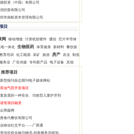
德投资（中国）有限公司
润控股有限公司
圳市南航资本管理有限公司
项目
联网
移动增值
计算机软硬件
通信
芯片半导体
生物医药
机电一体化
体育健身
新材料
餐饮娱
房产
教育培训
化工能源
采矿
旅游
农业
制造
服务业
广告传媒
专利新产品
电子设备
其他
推荐项目
新型报刊杂志期刊电子媒体网站
美油气田开发项目
童急需的一种安全、功效型儿童护牙剂
读笔项目融资
众商媒网
唐食代餐饮有限公司
业移动社交平台——厂商通
资供应链金融与物流-创新服务连锁加..