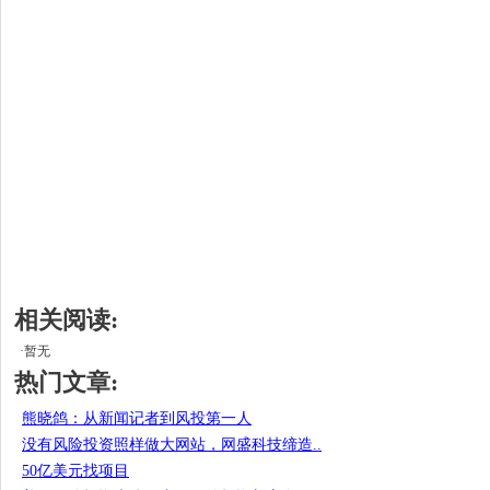
相关阅读:
·暂无
热门文章:
熊晓鸽：从新闻记者到风投第一人
没有风险投资照样做大网站，网盛科技缔造..
50亿美元找项目