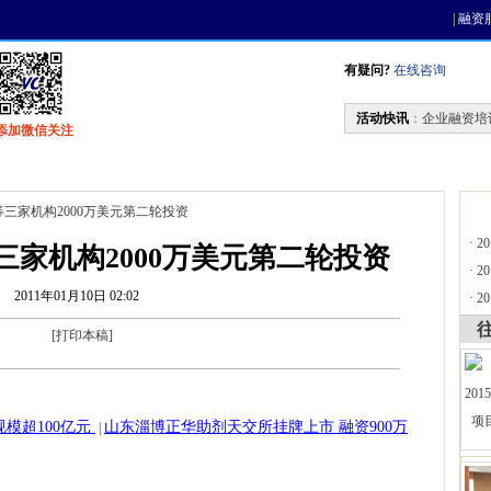
|
融资
有疑问?
在线咨询
活动快讯
：
企业融资培
添加微信关注
找资金
风投活动
天使联盟
会员中心
等三家机构2000万美元第二轮投资
·
2
家机构2000万美元第二轮投资
·
2
2011年01月10日 02:02
·
2
[
打印本稿
]
模超100亿元
山东淄博正华助剂天交所挂牌上市 融资900万
|