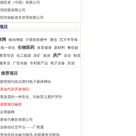
德投资（中国）有限公司
润控股有限公司
圳市南航资本管理有限公司
项目
联网
移动增值
计算机软硬件
通信
芯片半导体
生物医药
机电一体化
体育健身
新材料
餐饮娱
房产
教育培训
化工能源
采矿
旅游
农业
制造
服务业
广告传媒
专利新产品
电子设备
其他
推荐项目
新型报刊杂志期刊电子媒体网站
美油气田开发项目
童急需的一种安全、功效型儿童护牙剂
读笔项目融资
众商媒网
唐食代餐饮有限公司
业移动社交平台——厂商通
资供应链金融与物流-创新服务连锁加..