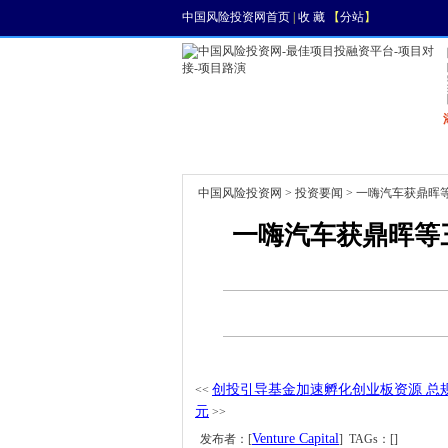
中国风险投资网首页
|
收 藏
【
分站
】
首页
资讯
找项目
中国风险投资网
>
投资要闻
> 一嗨汽车获鼎晖
一嗨汽车获鼎晖等三
创投引导基金加速孵化创业板资源 总规
<<
元
>>
Venture Capital
发布者：[
] TAGs：[]