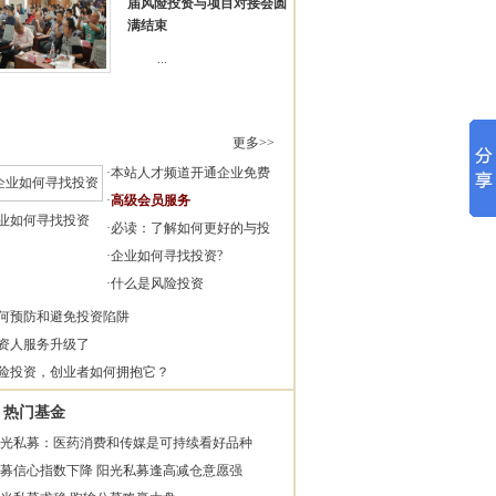
届风险投资与项目对接会圆
满结束
...
更多>>
·
本站人才频道开通企业免费
·
高级会员服务
业如何寻找投资
·
必读：了解如何更好的与投
·
企业如何寻找投资?
·
什么是风险投资
何预防和避免投资陷阱
资人服务升级了
险投资，创业者如何拥抱它？
热门基金
光私募：医药消费和传媒是可持续看好品种
募信心指数下降 阳光私募逢高减仓意愿强