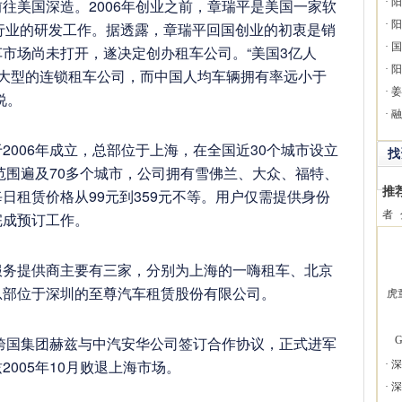
美国深造。2006年创业之前，章瑞平是美国一家软
·
阳
·
阳
行业的研发工作。据透露，章瑞平回国创业的初衷是销
·
国
市场尚未打开，遂决定创办租车公司。“美国3亿人
·
阳
家大型的连锁租车公司，而中国人均车辆拥有率远小于
·
姜
说。
·
融
06年成立，总部位于上海，在全国近30个城市设立
找
务范围遍及70多个城市，公司拥有雪佛兰、大众、福特、
推
日租赁价格从99元到359元不等。用户仅需提供身份
者
完成预订工作。
提供商主要有三家，分别为上海的一嗨租车、北京
总部位于深圳的至尊汽车租赁股份有限公司。
虎
跨国集团赫兹与中汽安华公司签订合作协议，正式进军
G
005年10月败退上海市场。
·
深
·
深