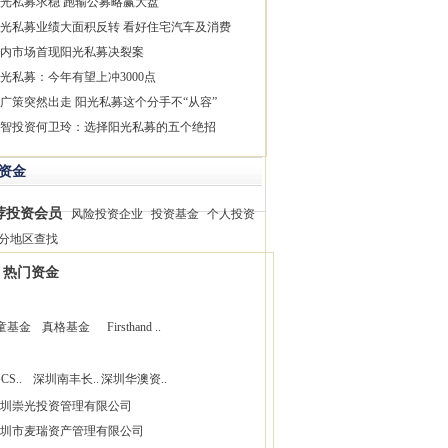
光私募求稳 跑输公募略赢大盘
光私募业绩大面积反转 看好住宅汽车及消费
内市场首现阳光私募决裂案
光私募：今年有望上冲3000点
广策突然出走 阳光私募这个分手不“从容”
智投资何卫玲：选择阳光私募的五个绝招
资金
荐投资会员
风险投资企业
投资基金
个人投资
分地区查找
热门资金
童基金
真格基金
Firsthand ..
CS..
深圳南丰长..
深圳华澳资..
圳崇光投资管理有限公司
圳市麦瑞资产管理有限公司