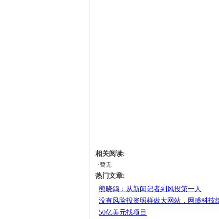
相关阅读:
·暂无
热门文章:
熊晓鸽：从新闻记者到风投第一人
没有风险投资照样做大网站，网盛科技缔
50亿美元找项目