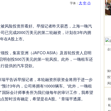
大
中
小
字体：
次被风险投资所看好。早报记者昨天获悉，上海一嗨汽
司已完成2000万美元的第二轮融资，计划在3年内拥
1年在A股上市。
企
，集富亚洲（JAFCO ASIA）及首轮投资人启明
启明创投500万美元的第一轮风投。此外，一嗨租车还
银行提供的汽车贷款。
·
如
·
投
瑞平告诉早报记者，本轮融资所获资金将用于进一步
·
风
预计3年内，公司将拥有10000辆车。”此外，一嗨租
了国际会计师事务所为我们做每年的审计工作，我希望
点暂时没有确定，希望是在A股。” 章瑞平透露。
·
阳
·
私