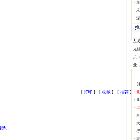
·
厚
·
禾
·
深
找
互
光
乐
业
·
创
打印
收藏
推荐
·
北
【
】【
】【
】
·
儿
·
点
·
富
·
大
造..
·
行
·
农