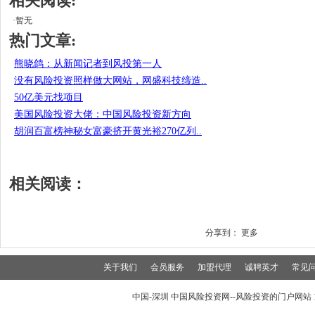
相关阅读:
·暂无
热门文章:
熊晓鸽：从新闻记者到风投第一人
没有风险投资照样做大网站，网盛科技缔造..
50亿美元找项目
美国风险投资大佬：中国风险投资新方向
胡润百富榜神秘女富豪挤开黄光裕270亿列..
相关阅读：
分享到：
更多
关于我们
会员服务
加盟代理
诚聘英才
常见
中国-深圳 中国风险投资网--风险投资的门户网站 199