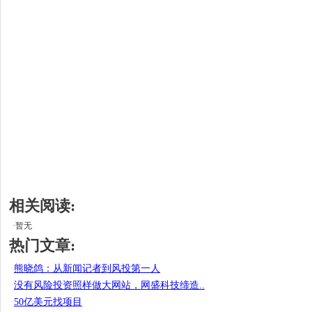
相关阅读:
·暂无
热门文章:
熊晓鸽：从新闻记者到风投第一人
没有风险投资照样做大网站，网盛科技缔造..
50亿美元找项目