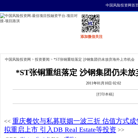
中国风险投资网首
添加微信关注
首页
资讯
找项目
找资金
风投活动
中国风险投资网
>
投资要闻
> *ST张铜重组落定 沙钢集团仍未放弃海外上市机会
*ST张铜重组落定 沙钢集团仍未
2011年01月10日 02:02
[
打印本稿
]
重庆餐饮与私募联姻一波三折 估值方式成
<<
拟重启上市 引入DB Real Estate等投资
>>