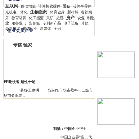
互联网
移动增值
计算机软硬件
通信
芯片半导体
生物医药
光机电一体化
体育健身
新材料
餐饮娱
房产
乐
教育培训
化工能源
采矿
旅游
农业
制造
业
服务业
广告传媒
专利新产品
电子设备
其他
高新技术
传统行业
新媒体
全部
创业会员企业
专稿·独家
PE吃快餐 赌性十足
漫画/王建明 当前PE市场市盈率与二级市
场市盈率差...
刘畅：中国企业很土
中国企业界“富二代...