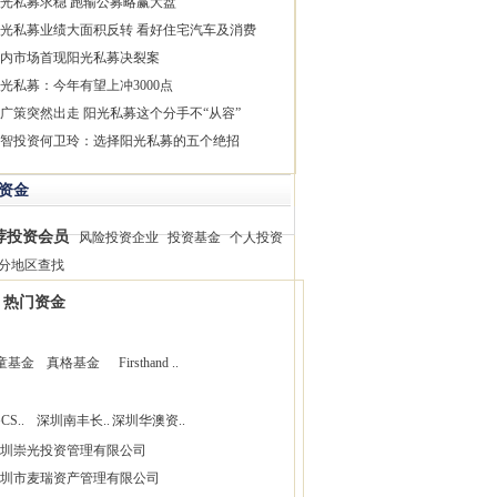
光私募求稳 跑输公募略赢大盘
光私募业绩大面积反转 看好住宅汽车及消费
内市场首现阳光私募决裂案
光私募：今年有望上冲3000点
广策突然出走 阳光私募这个分手不“从容”
智投资何卫玲：选择阳光私募的五个绝招
资金
荐投资会员
风险投资企业
投资基金
个人投资
分地区查找
热门资金
童基金
真格基金
Firsthand ..
CS..
深圳南丰长..
深圳华澳资..
圳崇光投资管理有限公司
圳市麦瑞资产管理有限公司