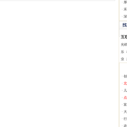
·
厚
·
禾
·
深
找
互
光
乐
业
·
创
·
北
·
儿
·
点
·
富
·
大
·
行
·
农