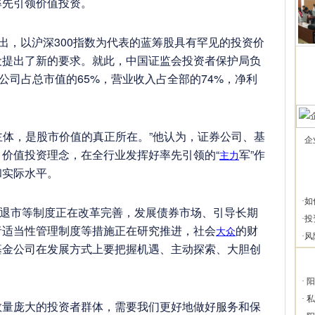
率先引领价值投资。
出，以沪深300指数为代表的蓝筹股具有罕见的投资价
设提出了新的要求。就此，中国证监会投资者保护局负
公司占总市值的65%，营业收入占全部的74%，净利
主体，是股市价值的真正所在。”他认为，证券公司、基
企
价值投资理念，在全行业发挥好率先引领的“
军”作
主力
和实际水平。
·
如
退市等制度正在改革完善，发展债券市场、引导长期
·
投
者适当性管理制度等措施正在研究推进，社会
的财
大众
·
风
基金公司在发展方式上要把握机遇、主动探索、大胆创
·
阳
·
私
庞大的投资者群体，需要我们更好地做好服务和保