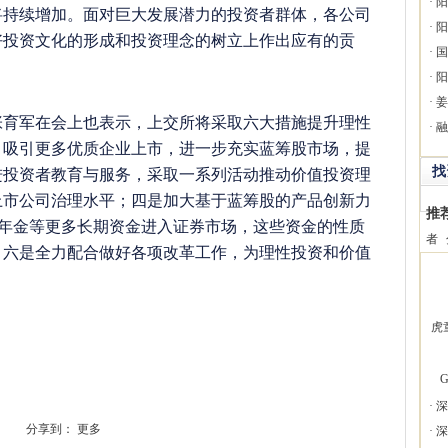
·
阳
将持续增加。面对巨大发展潜力的投资者群体，各公司
·
阳
好投资文化的形成和投资理念的树立上作出应有的贡
·
国
·
阳
·
姜
军在会上也表示，上交所将采取六大措施提升理性
·
融
，吸引更多优质企业上市，进一步充实蓝筹股市场，提
进投资者教育与服务，采取一系列活动推动价值投资理
找
上市公司治理水平；四是加大基于蓝筹股的产品创新力
推
年金等更多长期资金进入证券市场，这些资金的性质
者
；六是全力配合做好各项改革工作，为理性投资和价值
虎
G
·
深
分享到：
更多
·
深