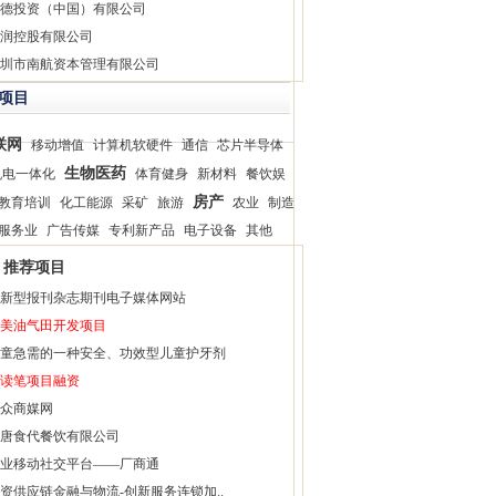
德投资（中国）有限公司
润控股有限公司
圳市南航资本管理有限公司
项目
联网
移动增值
计算机软硬件
通信
芯片半导体
生物医药
机电一体化
体育健身
新材料
餐饮娱
房产
教育培训
化工能源
采矿
旅游
农业
制造
服务业
广告传媒
专利新产品
电子设备
其他
推荐项目
新型报刊杂志期刊电子媒体网站
美油气田开发项目
童急需的一种安全、功效型儿童护牙剂
读笔项目融资
众商媒网
唐食代餐饮有限公司
业移动社交平台——厂商通
资供应链金融与物流-创新服务连锁加..