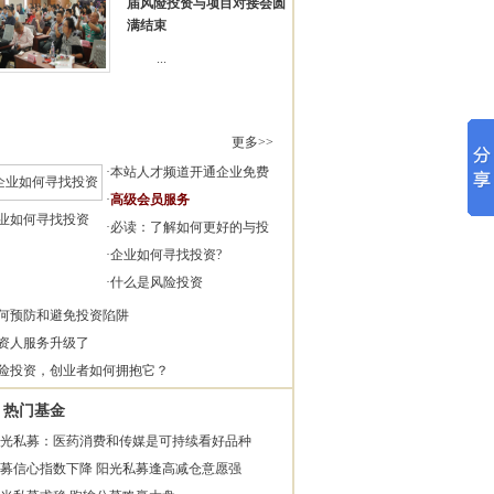
届风险投资与项目对接会圆
满结束
...
更多>>
·
本站人才频道开通企业免费
·
高级会员服务
业如何寻找投资
·
必读：了解如何更好的与投
·
企业如何寻找投资?
·
什么是风险投资
何预防和避免投资陷阱
资人服务升级了
险投资，创业者如何拥抱它？
热门基金
光私募：医药消费和传媒是可持续看好品种
募信心指数下降 阳光私募逢高减仓意愿强