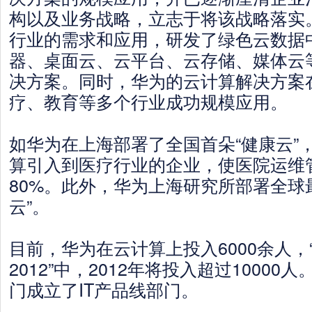
构以及业务战略，立志于将该战略落实
行业的需求和应用，研发了绿色云数据
器、桌面云、云平台、云存储、媒体云
决方案。同时，华为的云计算解决方案
疗、教育等多个行业成功规模应用。
如华为在上海部署了全国首朵“健康云”
算引入到医疗行业的企业，使医院运维
80%。此外，华为上海研究所部署全球
云”。
目前，华为在云计算上投入6000余人，
2012”中，2012年将投入超过1000
门成立了IT产品线部门。