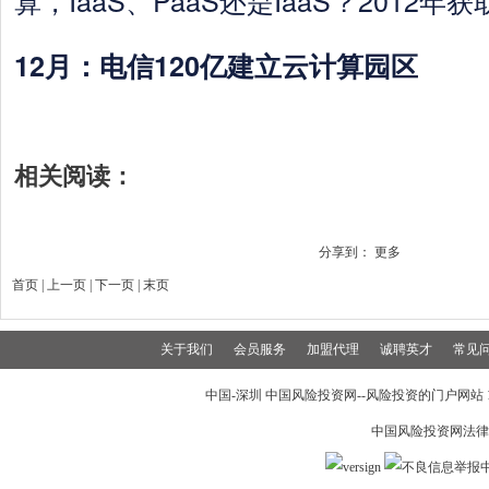
算，IaaS、PaaS还是IaaS？2012
12月：电信120亿建立云计算园区
相关阅读：
分享到：
更多
首页
|
上一页
|
下一页
|
末页
关于我们
会员服务
加盟代理
诚聘英才
常见
中国-深圳 中国风险投资网--风险投资的门户网站 199
中国风险投资网法律