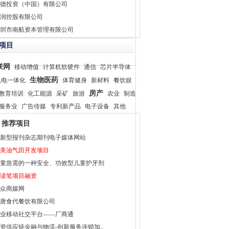
德投资（中国）有限公司
润控股有限公司
圳市南航资本管理有限公司
项目
联网
移动增值
计算机软硬件
通信
芯片半导体
生物医药
机电一体化
体育健身
新材料
餐饮娱
房产
教育培训
化工能源
采矿
旅游
农业
制造
服务业
广告传媒
专利新产品
电子设备
其他
推荐项目
新型报刊杂志期刊电子媒体网站
美油气田开发项目
童急需的一种安全、功效型儿童护牙剂
读笔项目融资
众商媒网
唐食代餐饮有限公司
业移动社交平台——厂商通
资供应链金融与物流-创新服务连锁加..