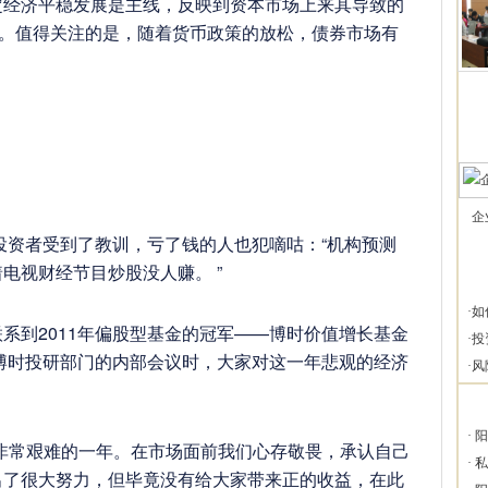
定经济平稳发展是主线，反映到资本市场上来其导致的
情。值得关注的是，随着货币政策的放松，债券市场有
企
投资者受到了教训，亏了钱的人也犯嘀咕：“机构预测
电视财经节目炒股没人赚。 ”
·
如
到2011年偏股型基金的冠军——博时价值增长基金
·
投
开博时投研部门的内部会议时，大家对这一年悲观的经济
·
风
。
·
阳
常艰难的一年。在市场面前我们心存敬畏，承认自己
·
私
出了很大努力，但毕竟没有给大家带来正的收益，在此