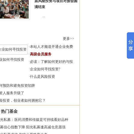
届风险投资与项目对接会圆
满结束
...
更多>>
·
本站人才频道开通企业免费
·
高级会员服务
业如何寻找投资
·
必读：了解如何更好的与投
·
企业如何寻找投资?
·
什么是风险投资
何预防和避免投资陷阱
资人服务升级了
险投资，创业者如何拥抱它？
热门基金
光私募：医药消费和传媒是可持续看好品种
募信心指数下降 阳光私募逢高减仓意愿强