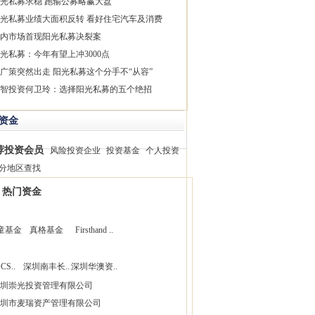
光私募求稳 跑输公募略赢大盘
光私募业绩大面积反转 看好住宅汽车及消费
内市场首现阳光私募决裂案
光私募：今年有望上冲3000点
广策突然出走 阳光私募这个分手不“从容”
智投资何卫玲：选择阳光私募的五个绝招
资金
荐投资会员
风险投资企业
投资基金
个人投资
分地区查找
热门资金
童基金
真格基金
Firsthand ..
CS..
深圳南丰长..
深圳华澳资..
圳崇光投资管理有限公司
圳市麦瑞资产管理有限公司