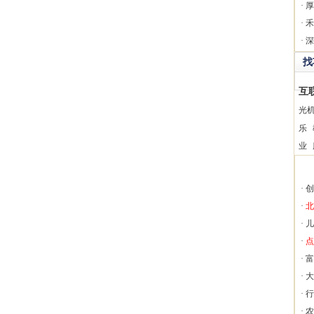
·
厚
·
禾
·
深
找
互
光
乐
业
·
创
·
北
·
儿
·
点
·
富
·
大
·
行
·
农