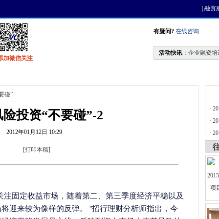
|
融资
有疑问?
在线咨询
活动快讯
：
企业融资培
添加微信关注
找资金
风投活动
天使联盟
会员中心
要碰”
·
2
险投资“不要碰”-2
·
2
2012年01月12日 10:29
·
2
[
打印本稿
]
注固定收益市场，随着第二、第三季度经济平稳以及
将迎来较为像样的反弹。 ”招行理财分析师指出，今