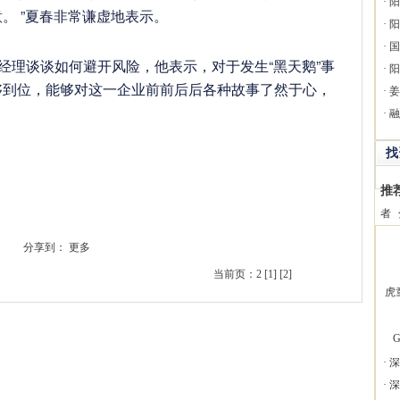
·
阳
。 ”夏春非常谦虚地表示。
·
阳
·
国
理谈谈如何避开风险，他表示，对于发生“黑天鹅”事
·
阳
够到位，能够对这一企业前前后后各种故事了然于心，
·
姜
·
融
找
推
者
分享到：
更多
当前页：2
[1]
[2]
虎
G
·
深
·
深