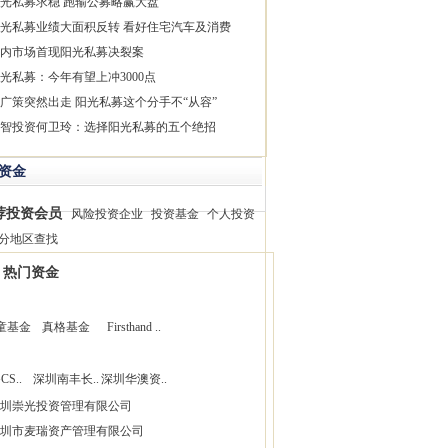
光私募求稳 跑输公募略赢大盘
光私募业绩大面积反转 看好住宅汽车及消费
内市场首现阳光私募决裂案
光私募：今年有望上冲3000点
广策突然出走 阳光私募这个分手不“从容”
智投资何卫玲：选择阳光私募的五个绝招
资金
荐投资会员
风险投资企业
投资基金
个人投资
分地区查找
热门资金
童基金
真格基金
Firsthand ..
CS..
深圳南丰长..
深圳华澳资..
圳崇光投资管理有限公司
圳市麦瑞资产管理有限公司