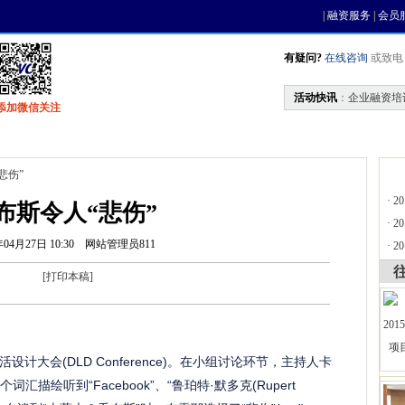
|
融资服务
|
会员
有疑问?
在线咨询
或致电 0
活动快讯
：
企业融资培
添加微信关注
找资金
风投活动
基金中心
天使联盟
悲伤”
·
2
布斯令人“悲伤”
·
2
年04月27日 10:30
网站管理员811
·
2
[
打印本稿
]
会(DLD Conference)。在小组讨论环节，主持人卡
一个词汇描绘听到“Facebook”、“鲁珀特·默多克(Rupert