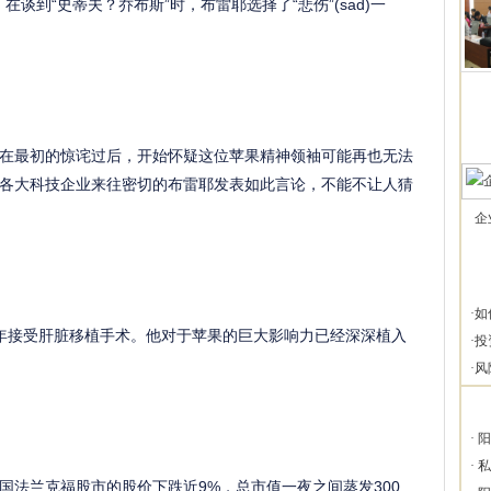
应。在谈到“史蒂夫？乔布斯”时，布雷耶选择了“悲伤”(sad)一
最初的惊诧过后，开始怀疑这位苹果精神领袖可能再也无法
各大科技企业来往密切的布雷耶发表如此言论，不能不让人猜
企
·
如
09年接受肝脏移植手术。他对于苹果的巨大影响力已经深深植入
·
投
·
风
·
阳
·
私
国法兰克福股市的股价下跌近9%，总市值一夜之间蒸发300