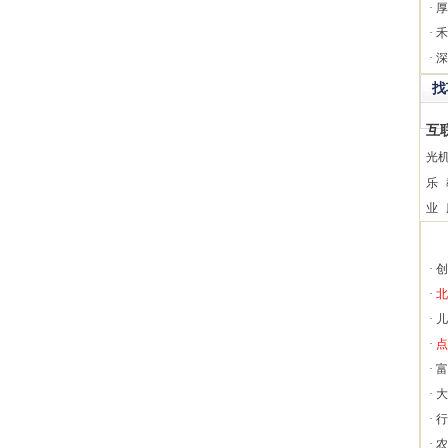
·
厚
·
禾
·
深
找
互
光
乐
业
·
创
·
北
·
儿
·
点
·
富
·
大
·
行
·
农