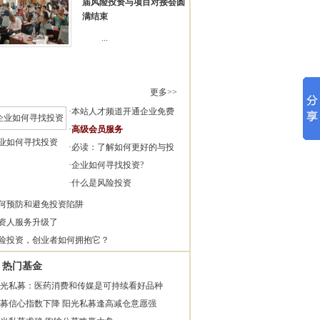
届风险投资与项目对接会圆
满结束
...
更多>>
·
本站人才频道开通企业免费
·
高级会员服务
业如何寻找投资
·
必读：了解如何更好的与投
·
企业如何寻找投资?
·
什么是风险投资
何预防和避免投资陷阱
资人服务升级了
险投资，创业者如何拥抱它？
热门基金
光私募：医药消费和传媒是可持续看好品种
募信心指数下降 阳光私募逢高减仓意愿强