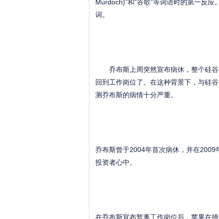
Murdoch)”和“谷歌”等词语时的第一反
词。
乔布斯上周突然宣布病休，整个硅谷在
回到工作岗位了。在这种背景下，与硅谷
测乔布斯的病情十分严重。
乔布斯曾于2004年首次病休，并在20
投资者心中。
在乔布斯宣布暂离工作岗位后，苹果在德