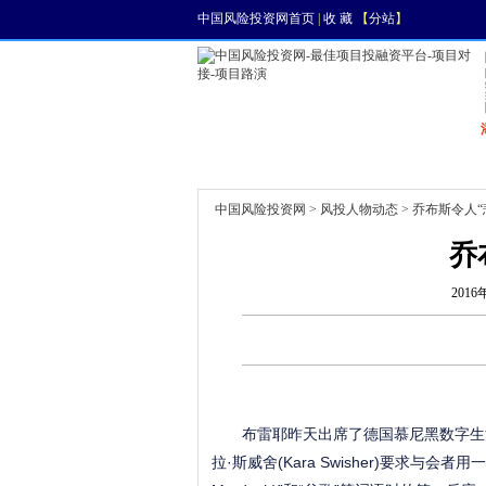
中国风险投资网首页
|
收 藏
【
分站
】
首页
资讯
找项目
中国风险投资网
>
风投人物动态
> 乔布斯令人“
乔
2016
布雷耶昨天出席了德国慕尼黑数字生活设计大
拉·斯威舍(Kara Swisher)要求与会者用