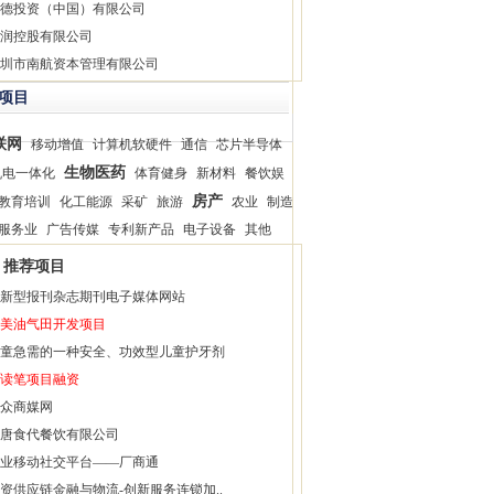
德投资（中国）有限公司
润控股有限公司
圳市南航资本管理有限公司
项目
联网
移动增值
计算机软硬件
通信
芯片半导体
生物医药
机电一体化
体育健身
新材料
餐饮娱
房产
教育培训
化工能源
采矿
旅游
农业
制造
服务业
广告传媒
专利新产品
电子设备
其他
推荐项目
新型报刊杂志期刊电子媒体网站
美油气田开发项目
童急需的一种安全、功效型儿童护牙剂
读笔项目融资
众商媒网
唐食代餐饮有限公司
业移动社交平台——厂商通
资供应链金融与物流-创新服务连锁加..