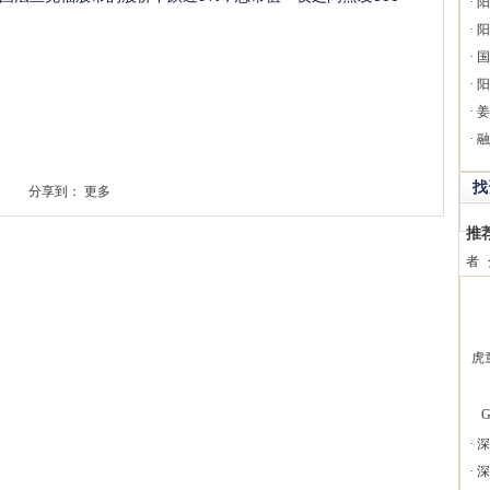
·
阳
·
阳
·
国
·
阳
·
姜
·
融
找
分享到：
更多
推
者
虎
G
·
深
·
深