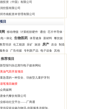
德投资（中国）有限公司
润控股有限公司
圳市南航资本管理有限公司
项目
联网
移动增值
计算机软硬件
通信
芯片半导体
生物医药
机电一体化
体育健身
新材料
餐饮娱
房产
教育培训
化工能源
采矿
旅游
农业
制造
服务业
广告传媒
专利新产品
电子设备
其他
推荐项目
新型报刊杂志期刊电子媒体网站
美油气田开发项目
童急需的一种安全、功效型儿童护牙剂
读笔项目融资
众商媒网
唐食代餐饮有限公司
业移动社交平台——厂商通
资供应链金融与物流-创新服务连锁加..