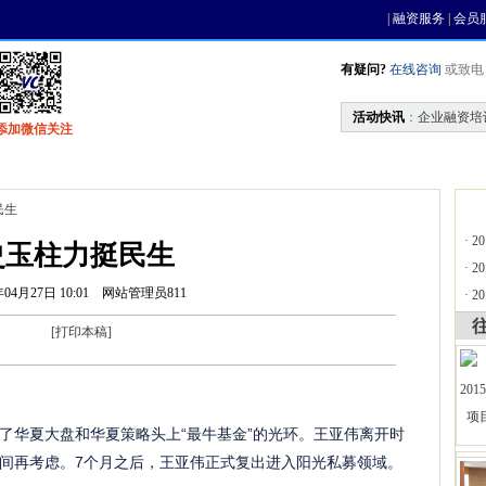
|
融资服务
|
会员
有疑问?
在线咨询
或致电 0
活动快讯
：
企业融资培
添加微信关注
找资金
风投活动
基金中心
天使联盟
民生
·
2
史玉柱力挺民生
·
2
年04月27日 10:01
网站管理员811
·
2
[
打印本稿
]
华夏大盘和华夏策略头上“最牛基金”的光环。王亚伟离开时
间再考虑。7个月之后，王亚伟正式复出进入阳光私募领域。