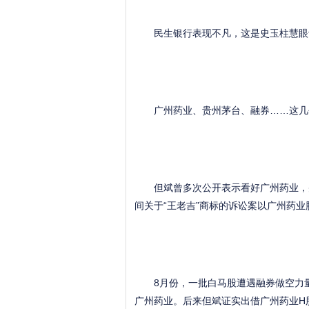
民生银行表现不凡，这是史玉柱慧眼识
广州药业、贵州茅台、融券……这几个
但斌曾多次公开表示看好广州药业，并持
间关于“王老吉”商标的诉讼案以广州药
8月份，一批白马股遭遇融券做空力量
广州药业。后来但斌证实出借广州药业H