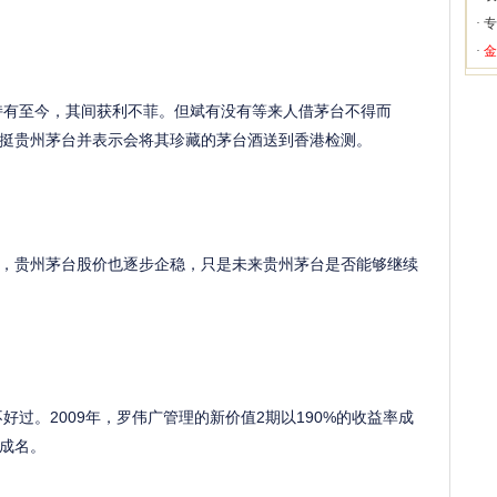
·
专
·
金
持有至今，其间获利不菲。但斌有没有等来人借茅台不得而
挺贵州茅台并表示会将其珍藏的茅台酒送到香港检测。
贵州茅台股价也逐步企稳，只是未来贵州茅台是否能够继续
过。2009年，罗伟广管理的新价值2期以190%的收益率成
成名。