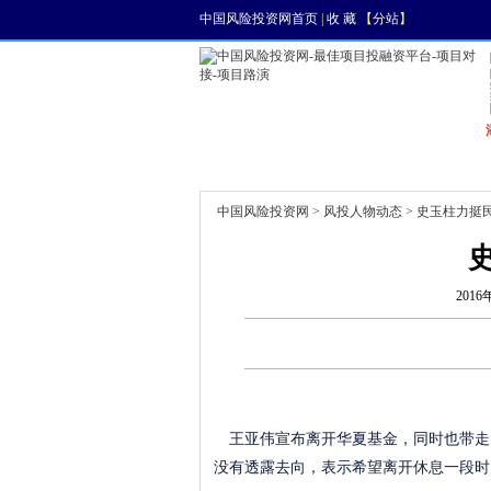
中国风险投资网首页
|
收 藏
【
分站
】
首页
资讯
找项目
中国风险投资网
>
风投人物动态
> 史玉柱力挺
2016
王亚伟宣布离开华夏基金，同时也带走了
没有透露去向，表示希望离开休息一段时