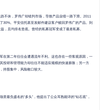
跌不休，罗伟广却错判市场，导致产品业绩一路下滑。2011
了30%。平安信托甚至发邮件建议客户赎回罗伟广的产品。到
负收益，且均排名垫底。曾经的私募冠军变成了最差私募。
在第二年往往会遭遇流年不利。这也存在一些客观原因，一
其投研和管理能力却往往不能适应规模的快速膨胀；另一方
，持股集中，风险敞口较大。
最负盛名的“多头”，他提出了公众耳熟能详的“钻石底”，