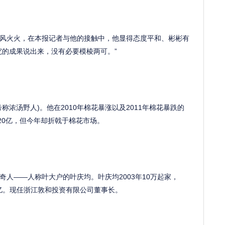
风火火，在本报记者与他的接触中，他显得态度平和、彬彬有
究的成果说出来，没有必要模棱两可。”
汤野人)。他在2010年棉花暴涨以及2011年棉花暴跌的
20亿，但今年却折戟于棉花市场。
——人称叶大户的叶庆均。叶庆均2003年10万起家，
百亿。现任浙江敦和投资有限公司董事长。