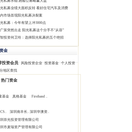
光私募求稳 跑输公募略赢大盘
光私募业绩大面积反转 看好住宅汽车及消费
内市场首现阳光私募决裂案
光私募：今年有望上冲3000点
广策突然出走 阳光私募这个分手不“从容”
智投资何卫玲：选择阳光私募的五个绝招
资金
荐投资会员
风险投资企业
投资基金
个人投资
分地区查找
热门资金
童基金
真格基金
Firsthand ..
CS..
深圳南丰长..
深圳华澳资..
圳崇光投资管理有限公司
圳市麦瑞资产管理有限公司