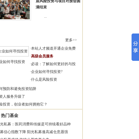
届风险投资与项目对接会圆
满结束
...
更多>>
·
本站人才频道开通企业免费
·
高级会员服务
业如何寻找投资
·
必读：了解如何更好的与投
·
企业如何寻找投资?
·
什么是风险投资
何预防和避免投资陷阱
资人服务升级了
险投资，创业者如何拥抱它？
热门基金
光私募：医药消费和传媒是可持续看好品种
募信心指数下降 阳光私募逢高减仓意愿强