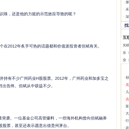
·
厚
·
禾
珠，还是他的力挺的示范效应导致的呢？
·
深
找
互
光
在2012年炙手可热的话题都和价值派投资者但斌有关。
乐
业
·
创
有不少广州药业H股股票。2012年，广州药业和加多宝之
·
北
业胜出告终。但斌从中获益不少。
·
儿
·
点
·
富
·
大
突袭。一位基金公司高管爆料，一些海外机构曾向但斌融券
·
行
股股票，甚至还表示愿意出借贵州茅台。
·
农