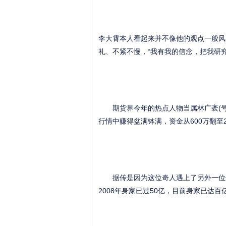
李大霄本人看起来并不像他的观点一般风
礼、不紧不慢，“我有我的信念，把我研
期货界今年的热点人物当属林广袤(号称浓
行情中赚得盆满钵满，资金从600万翻至
据传是因为这位奇人遇上了另外一位奇人
2008年身家已过50亿，目前身家已达