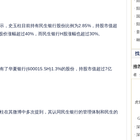
·
阳
·
阳
·
国
·
阳
史玉柱目前持有民生银行股份比例为2.85%，持股市值超
·
姜
股价涨幅超过40%，而民生银行H股涨幅也超过30%。
·
融
找
推
银行(600015.SH)1.3%的股份，持股市值超过7亿
者
虎
在其微博中多次提到，其认同民生银行的管理体制和民生的
G
·
深
·
深