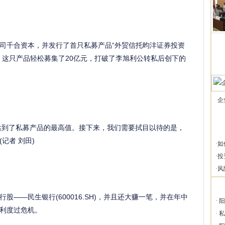
千合资本，并发行了首只私募产品“外贸信托昀沣证券投资
。这只产品轻松募集了20亿元，打破了李旭利公转私后创下的
企
达到了私募产品的最高值。接下来，我们需要拭目以待的是，
记者 刘田)
·
如
·
投
·
风
—民生银行(600016.SH)，并且还大赚一笔，并在年中
·
阳
利度过危机。
·
私