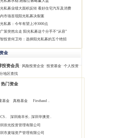
光私募求稳 跑输公募略赢大盘
光私募业绩大面积反转 看好住宅汽车及消费
内市场首现阳光私募决裂案
光私募：今年有望上冲3000点
广策突然出走 阳光私募这个分手不“从容”
智投资何卫玲：选择阳光私募的五个绝招
资金
荐投资会员
风险投资企业
投资基金
个人投资
分地区查找
热门资金
童基金
真格基金
Firsthand ..
CS..
深圳南丰长..
深圳华澳资..
圳崇光投资管理有限公司
圳市麦瑞资产管理有限公司