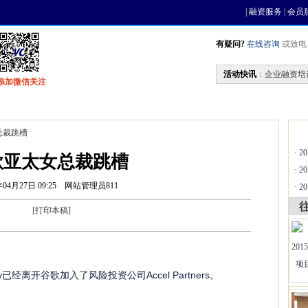
|
融资服务
|
会员
有疑问?
在线咨询
或致电 0
活动快讯
：
企业融资培
添加微信关注
找资金
风投活动
基金中心
天使联盟
总裁跳槽
·
2
歌亚太女总裁跳槽
·
2
年04月27日 09:25
网站管理员811
·
2
[
打印本稿
]
sidy已经离开谷歌加入了风险投资公司Accel Partners。