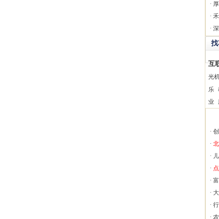
·
厚
·
禾
·
深
找
互
光
乐
业
·
创
·
北
·
儿
·
点
·
富
·
大
·
行
·
农