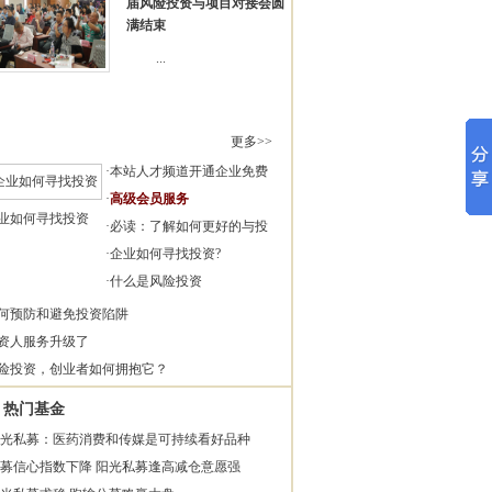
届风险投资与项目对接会圆
满结束
...
更多>>
·
本站人才频道开通企业免费
·
高级会员服务
业如何寻找投资
·
必读：了解如何更好的与投
·
企业如何寻找投资?
·
什么是风险投资
何预防和避免投资陷阱
资人服务升级了
险投资，创业者如何拥抱它？
热门基金
光私募：医药消费和传媒是可持续看好品种
募信心指数下降 阳光私募逢高减仓意愿强