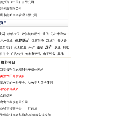
德投资（中国）有限公司
润控股有限公司
圳市南航资本管理有限公司
项目
联网
移动增值
计算机软硬件
通信
芯片半导体
生物医药
机电一体化
体育健身
新材料
餐饮娱
房产
教育培训
化工能源
采矿
旅游
农业
制造
服务业
广告传媒
专利新产品
电子设备
其他
推荐项目
新型报刊杂志期刊电子媒体网站
美油气田开发项目
童急需的一种安全、功效型儿童护牙剂
读笔项目融资
众商媒网
唐食代餐饮有限公司
业移动社交平台——厂商通
资供应链金融与物流-创新服务连锁加..