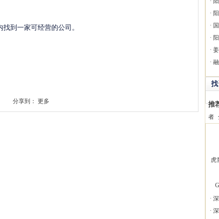
·
阳
·
阳
·
国
个月之内找到一家可经营的公司。
·
阳
·
姜
·
融
找
分享到：
更多
推
者
虎
G
·
深
·
深