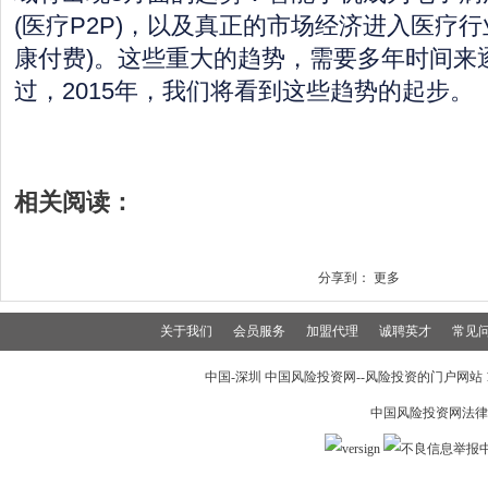
(医疗P2P)，以及真正的市场经济进入医疗
康付费)。这些重大的趋势，需要多年时间来
过，2015年，我们将看到这些趋势的起步。
相关阅读：
分享到：
更多
关于我们
会员服务
加盟代理
诚聘英才
常见
中国-深圳 中国风险投资网--风险投资的门户网站 199
中国风险投资网法律