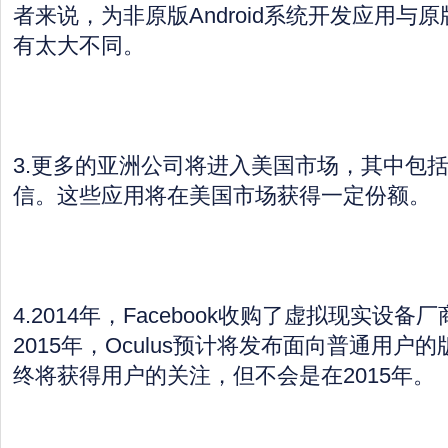
者来说，为非原版Android系统开发应用与原版
有太大不同。
3.更多的亚洲公司将进入美国市场，其中包括消
信。这些应用将在美国市场获得一定份额。
4.2014年，Facebook收购了虚拟现实设备厂商Oc
2015年，Oculus预计将发布面向普通用户
终将获得用户的关注，但不会是在2015年。