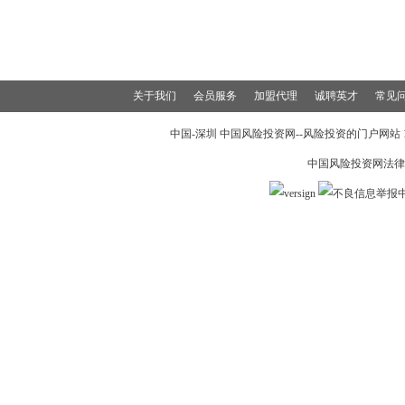
关于我们
会员服务
加盟代理
诚聘英才
常见
中国-深圳 中国风险投资网--风险投资的门户网站 199
中国风险投资网法律