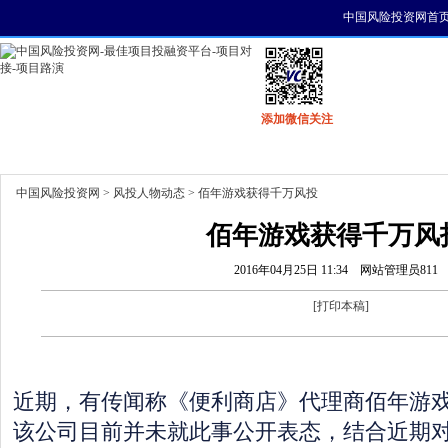
中国风险投资网首
添加微信关注
首页
资讯
找项目
找资金
风投活动
中国风险投资网
>
风投人物动态
> 佰年游戏获得千万风投
佰年游戏获得千万风
2016年04月25日 11:34
网站管理员811
[
打印本稿
]
近期，有传闻称《便利商店》代理商佰年游
该公司目前并未就此事公开表态，结合近期