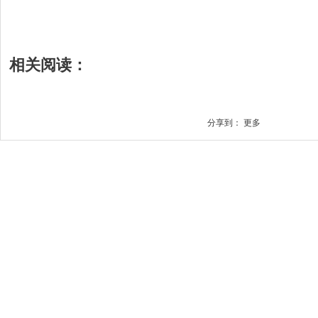
相关阅读：
分享到：
更多