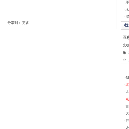
·
厚
·
禾
·
深
分享到：
更多
找
互
光
乐
业
·
创
·
北
·
儿
·
点
·
富
·
大
·
行
·
农