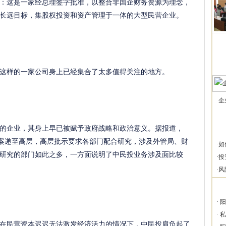
：这是一家经总理签字批准，以整合非国企财务资源为理念，
长远目标，集股权投资和资产管理于一体的大型民营企业。
这样的一家公司身上已经集合了太多值得关注的地方。
企
的企业，其身上早已被赋予政府战略和政治意义。据报道，
关方案递至高层，高层批示要求各部门配合研究，涉及外管局、财
·
如
研究的部门如此之多，一方面说明了中民投业务涉及面比较
·
投
·
风
·
阳
·
私
在民营资本迟迟无法激发经济活力的情况下，中民投肩负起了