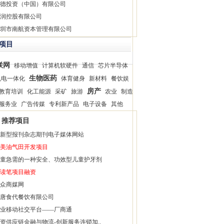
德投资（中国）有限公司
润控股有限公司
圳市南航资本管理有限公司
项目
联网
移动增值
计算机软硬件
通信
芯片半导体
生物医药
机电一体化
体育健身
新材料
餐饮娱
房产
教育培训
化工能源
采矿
旅游
农业
制造
服务业
广告传媒
专利新产品
电子设备
其他
推荐项目
新型报刊杂志期刊电子媒体网站
美油气田开发项目
童急需的一种安全、功效型儿童护牙剂
读笔项目融资
众商媒网
唐食代餐饮有限公司
业移动社交平台——厂商通
资供应链金融与物流-创新服务连锁加..