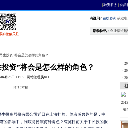
|
融资服务
|
会员
有疑问?
在线咨询
或致电 0
活动快讯
：
企业融资培
添加微信关注
找资金
风投活动
基金中心
天使联盟
国民生投资”将会是怎么样的角色？
·
2
生投资”将会是怎么样的角色？
·
2
年04月25日 11:15
网站管理员811
·
2
[
打印本稿
]
国民生投资股份有限公司近日在上海挂牌。笔者感兴趣的是，中
济的影响中，到底将扮演何种角色？综览目前关于中民投的报