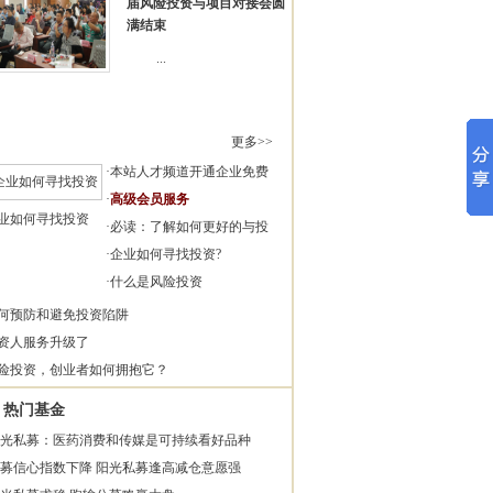
届风险投资与项目对接会圆
满结束
...
更多>>
·
本站人才频道开通企业免费
·
高级会员服务
业如何寻找投资
·
必读：了解如何更好的与投
·
企业如何寻找投资?
·
什么是风险投资
何预防和避免投资陷阱
资人服务升级了
险投资，创业者如何拥抱它？
热门基金
光私募：医药消费和传媒是可持续看好品种
募信心指数下降 阳光私募逢高减仓意愿强