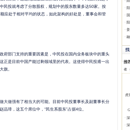
·
阳
中民投就考虑了分散股权，规划中的股东数量多达50家。按
·
阳
资额应处于相对平均的状态，如此架构的好处是，董事会和管
·
国
·
阳
·
姜
·
融
找
政府部门支持的重要因素是，中民投在国内业务板块中的重头
这正是目前中国产能过剩领域里的代表。这使得中民投甫一出
推
大旗。
者
虎
做大做强有了相当大的可能。目前中民投董事长及副董事长分
赵品璋，这五个席位中，“民生系股东”占据4位。
G
·
深
·
深