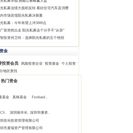
光私募求稳 跑输公募略赢大盘
光私募业绩大面积反转 看好住宅汽车及消费
内市场首现阳光私募决裂案
光私募：今年有望上冲3000点
广策突然出走 阳光私募这个分手不“从容”
智投资何卫玲：选择阳光私募的五个绝招
资金
荐投资会员
风险投资企业
投资基金
个人投资
分地区查找
热门资金
童基金
真格基金
Firsthand ..
CS..
深圳南丰长..
深圳华澳资..
圳崇光投资管理有限公司
圳市麦瑞资产管理有限公司