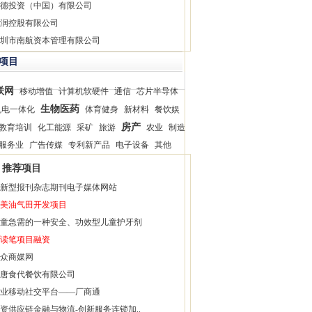
德投资（中国）有限公司
润控股有限公司
圳市南航资本管理有限公司
项目
联网
移动增值
计算机软硬件
通信
芯片半导体
生物医药
机电一体化
体育健身
新材料
餐饮娱
房产
教育培训
化工能源
采矿
旅游
农业
制造
服务业
广告传媒
专利新产品
电子设备
其他
推荐项目
新型报刊杂志期刊电子媒体网站
美油气田开发项目
童急需的一种安全、功效型儿童护牙剂
读笔项目融资
众商媒网
唐食代餐饮有限公司
业移动社交平台——厂商通
资供应链金融与物流-创新服务连锁加..