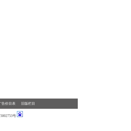
广告价目表
旧版栏目
002753号