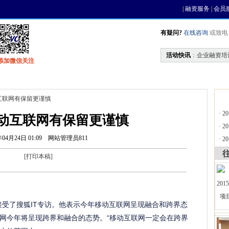
|
融资服务
|
会员
有疑问?
在线咨询
或致电 0
活动快讯
：
企业融资培
添加微信关注
找资金
风投活动
基金中心
天使联盟
互联网有保留更谨慎
·
2
动互联网有保留更谨慎
·
2
年04月24日 01:09
网站管理员811
·
2
[
打印本稿
]
会上接受了搜狐IT专访。他表示今年移动互联网呈现融合和跨界态
网今年将呈现跨界和融合的态势。“移动互联网一定会在跨界