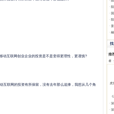
·
阳
·
阳
·
国
·
阳
·
姜
·
融
找
推
对移动互联网创业企业的投资是不是变得更理性，更谨慎?
者
虎
动互联网的投资有所保留，没有去年那么追捧，我想从几个角
G
·
深
·
深