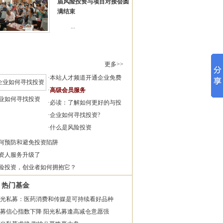
届风险投资与项目对接会圆
满结束
...
更多>>
·
本站人才频道开通企业免费
·
高级会员服务
业如何寻找投资
·
必读：了解如何更好的与投
·
企业如何寻找投资?
·
什么是风险投资
何预防和避免投资陷阱
资人服务升级了
险投资，创业者如何拥抱它？
热门基金
光私募：医药消费和传媒是可持续看好品种
募信心指数下降 阳光私募逢高减仓意愿强