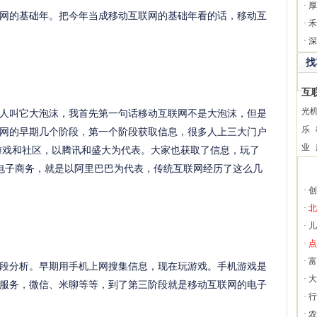
·
厚
网的基础年。把今年当成移动互联网的基础年看的话，移动互
·
禾
·
深
找
互
光
人叫它大泡沫，我首先第一句话移动互联网不是大泡沫，但是
乐
网的早期几个阶段，第一个阶段获取信息，很多人上三大门户
业
游戏和社区，以腾讯和盛大为代表。大家也获取了信息，玩了
电子商务，就是以阿里巴巴为代表，传统互联网经历了这么几
·
创
·
北
·
儿
·
点
·
富
段分析。早期用手机上网搜集信息，现在玩游戏。手机游戏是
·
大
服务，微信、米聊等等，到了第三阶段就是移动互联网的电子
·
行
·
农