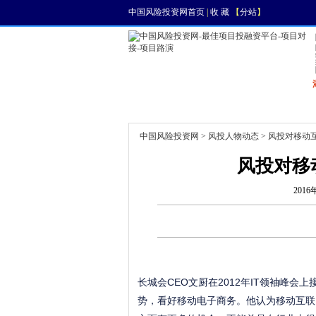
中国风险投资网首页
|
收 藏
【
分站
】
首页
资讯
找项目
中国风险投资网
>
风投人物动态
> 风投对移动
风投对移
2016
长城会CEO文厨在2012年IT领袖峰
势，看好移动电子商务。他认为移动互联