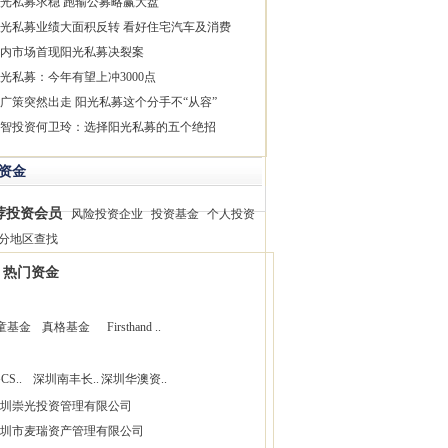
光私募求稳 跑输公募略赢大盘
光私募业绩大面积反转 看好住宅汽车及消费
内市场首现阳光私募决裂案
光私募：今年有望上冲3000点
广策突然出走 阳光私募这个分手不“从容”
智投资何卫玲：选择阳光私募的五个绝招
资金
荐投资会员
风险投资企业
投资基金
个人投资
分地区查找
热门资金
童基金
真格基金
Firsthand ..
CS..
深圳南丰长..
深圳华澳资..
圳崇光投资管理有限公司
圳市麦瑞资产管理有限公司