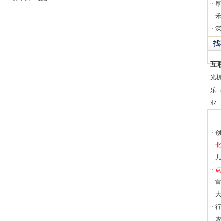
·
厚
·
禾
·
深
找
互
光
乐
业
·
创
·
北
·
儿
·
点
·
富
·
大
·
行
·
农