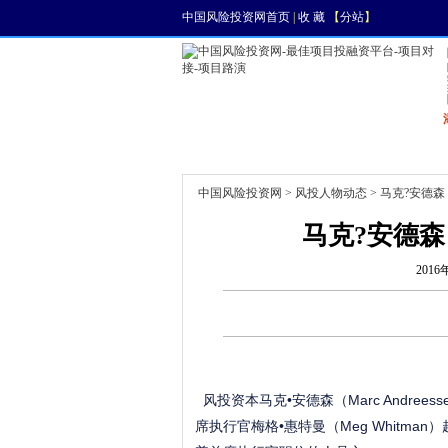
中国风险投资网首页
|
收 藏
【
分站
】
首页
资讯
找项目
中国风险投资网
>
风投人物动态
> 马克?安德
马克?安德森
2016
风投资本马克•安德森（Marc Andr
席执行官梅格•惠特曼（Meg Whitm