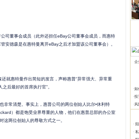
普公司董事会成员（此外还担任eBay公司董事会成员，而惠特
尽管安德森是在惠特曼离开eBay之后才加盟该公司董事会）。
企
德森还就惠特曼作出简短的发言，声称惠普“异常强大、异常重
人之后最好的首席执行官”。
·
如
·
投
也非常清楚。事实上，惠普公司的两位创始人比尔•休利特
·
风
ave Packard）都是饱受业界尊重的人物，他们在惠普总部的办公室
对这两位创始人的尊敬方式之一。
·
阳
·
私