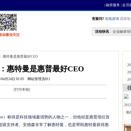
|
融资服务
|
会员
有疑问?
在线咨询
或致电 0
活动快讯
：
企业融资培
添加微信关注
找资金
风投活动
基金中心
天使联盟
森：惠特曼是惠普最好CEO
·
2
：惠特曼是惠普最好CEO
·
2
年04月24日 01:05
网站管理员811
·
2
[
打印本稿
]
eessen）称得是科技领域最强势的人物之一，但他却是惠普现任首
an）超级支持者。安德森非常了解惠特曼，也是帮助惠特曼获得惠