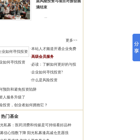
届风险投资与项目对接会圆
满结束
...
更多>>
·
本站人才频道开通企业免费
·
高级会员服务
业如何寻找投资
·
必读：了解如何更好的与投
·
企业如何寻找投资?
·
什么是风险投资
何预防和避免投资陷阱
资人服务升级了
险投资，创业者如何拥抱它？
热门基金
光私募：医药消费和传媒是可持续看好品种
募信心指数下降 阳光私募逢高减仓意愿强