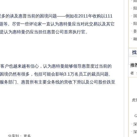
·
阳
·
阳
有过多的谈及惠普当前的困境问题——例如在2011年收购以111
·
国
减值问题等。尽管一些评论家一直认为惠特曼应当对此交易以及其它
·
阳
·
姜
是认为惠特曼仍应当担任惠普公司首席执行官。
·
融
找
推
客户也越来越有信心，认为惠特曼能够领导惠普度过当前的
者
困境仍然有很多，包括可能会影响3.1万名员工的裁员问题、
服务部门、惠普所有主要业务线的营收下滑以及公司股价跌至
虎
G
·
深
·
深
分享到：
更多