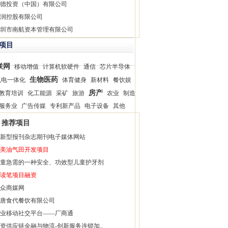
德投资（中国）有限公司
润控股有限公司
圳市南航资本管理有限公司
项目
联网
移动增值
计算机软硬件
通信
芯片半导体
生物医药
机电一体化
体育健身
新材料
餐饮娱
房产
教育培训
化工能源
采矿
旅游
农业
制造
服务业
广告传媒
专利新产品
电子设备
其他
推荐项目
新型报刊杂志期刊电子媒体网站
美油气田开发项目
童急需的一种安全、功效型儿童护牙剂
读笔项目融资
众商媒网
唐食代餐饮有限公司
业移动社交平台——厂商通
资供应链金融与物流-创新服务连锁加..