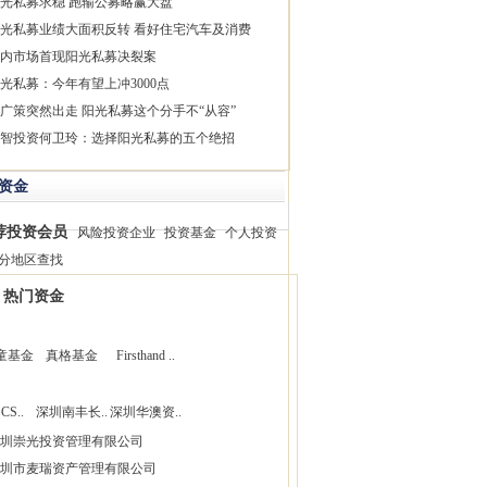
光私募求稳 跑输公募略赢大盘
光私募业绩大面积反转 看好住宅汽车及消费
内市场首现阳光私募决裂案
光私募：今年有望上冲3000点
广策突然出走 阳光私募这个分手不“从容”
智投资何卫玲：选择阳光私募的五个绝招
资金
荐投资会员
风险投资企业
投资基金
个人投资
分地区查找
热门资金
童基金
真格基金
Firsthand ..
CS..
深圳南丰长..
深圳华澳资..
圳崇光投资管理有限公司
圳市麦瑞资产管理有限公司