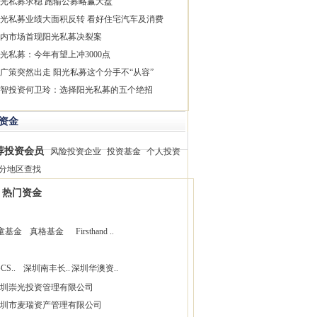
光私募求稳 跑输公募略赢大盘
光私募业绩大面积反转 看好住宅汽车及消费
内市场首现阳光私募决裂案
光私募：今年有望上冲3000点
广策突然出走 阳光私募这个分手不“从容”
智投资何卫玲：选择阳光私募的五个绝招
资金
荐投资会员
风险投资企业
投资基金
个人投资
分地区查找
热门资金
童基金
真格基金
Firsthand ..
CS..
深圳南丰长..
深圳华澳资..
圳崇光投资管理有限公司
圳市麦瑞资产管理有限公司