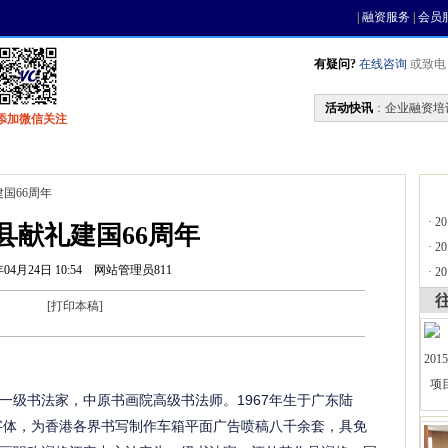
|
融资服务
|
会员
有疑问?
在线咨询
或致电 0
活动快讯
：
企业融资培
添加微信关注
找资金
风投活动
基金中心
天使联盟
建国66周年
·
2
县献礼建国66周年
·
2
年04月24日 10:54
网站管理员811
·
2
[
打印本稿
]
级书法家，中原书画院高级书法师。1967年生于广东陆
告字体，为香港各界书写制作车箱平面广告喷稿八千余套，具免