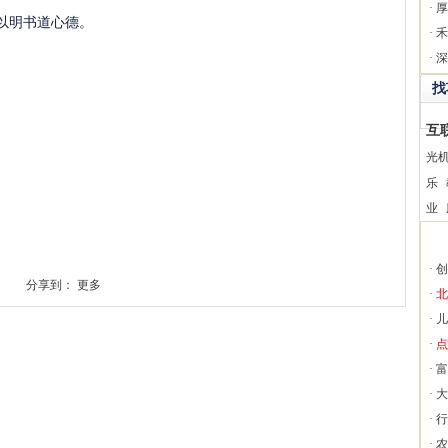
·
厚
以明书道心德。
·
禾
·
深
找
互
光
乐
业
·
创
分享到：
更多
·
北
·
儿
·
点
·
富
·
大
·
行
·
农