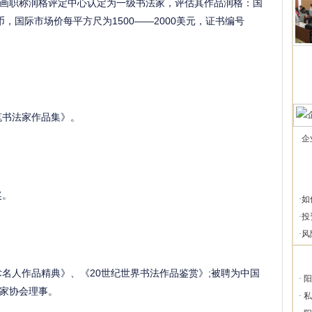
画职称润格评定中心认定为一级书法家，评估其作品润格：国
民币，国际市场价每平方尺为1500——2000美元，证书编号
笔书法家作品集》。
企
奖。
·
如
·
投
·
风
名人作品精典》、《20世纪世界书法作品鉴赏》;被聘为中国
·
阳
家协会理事。
·
私