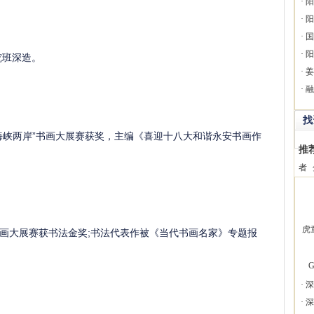
·
阳
·
阳
·
国
·
阳
究班深造。
·
姜
·
融
找
“海峡两岸”书画大展赛获奖，主编《喜迎十八大和谐永安书画作
推
者
虎
书画大展赛获书法金奖;书法代表作被《当代书画名家》专题报
G
·
深
·
深