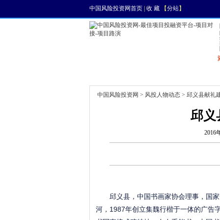
中国风险投资网首页
|
收 藏
【
分站
】
首页
资讯
找项目
中国风险投资网
>
风投人物动态
> 邱义县献礼
邱义
2016
邱义县，中国书画家协会理事，国家一
河，1987年创立集魏行楷于一体的广