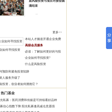
届风险投资与项目对接会圆
满结束
...
更多>>
·
本站人才频道开通企业免费
·
高级会员服务
业如何寻找投资
·
必读：了解如何更好的与投
·
企业如何寻找投资?
·
什么是风险投资
何预防和避免投资陷阱
资人服务升级了
险投资，创业者如何拥抱它？
热门基金
光私募：医药消费和传媒是可持续看好品种
募信心指数下降 阳光私募逢高减仓意愿强