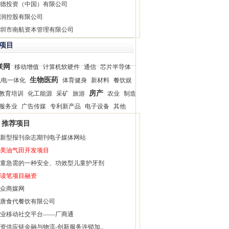
德投资（中国）有限公司
润控股有限公司
圳市南航资本管理有限公司
项目
联网
移动增值
计算机软硬件
通信
芯片半导体
生物医药
机电一体化
体育健身
新材料
餐饮娱
房产
教育培训
化工能源
采矿
旅游
农业
制造
服务业
广告传媒
专利新产品
电子设备
其他
推荐项目
新型报刊杂志期刊电子媒体网站
美油气田开发项目
童急需的一种安全、功效型儿童护牙剂
读笔项目融资
众商媒网
唐食代餐饮有限公司
业移动社交平台——厂商通
资供应链金融与物流-创新服务连锁加..