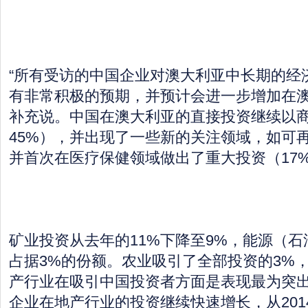
“所有受访的中国企业对澳大利亚中长期的经
有非常积极的预期，并预计会进一步增加在澳
补充说。中国在澳大利亚的直接投资继续以
45%），并出现了一些新的关注领域，如可再
并首次在医疗保健领域做出了重大投资（17
矿业投资从去年的11%下降至9%，能源（
占据3%的份额。农业吸引了全部投资的3%
产行业在吸引中国投资者方面是表现最为突出的
企业在地产行业的投资继续快速增长，从2014 