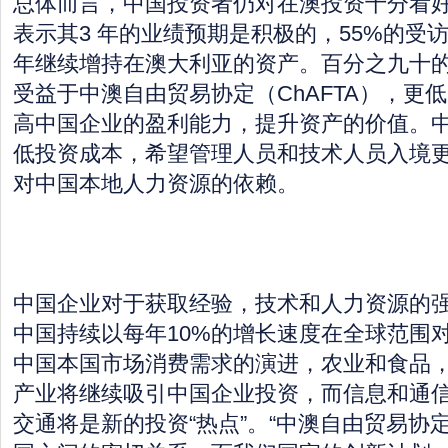
总体而言，中国投资者仍对在澳投资十分看好
表示其3 年的业绩预期是积极的，55%的受访
年继续增持在澳大利亚的资产。百分之九十
受益于中澳自由贸易协定（ChAFTA），更
高中国企业的盈利能力，提升资产的价值。
低投资成本，希望管理人员和技术人员入境
对中国本地人力资源的依赖。
中国企业对于获取经验，技术和人力资源的
中国持续以每年10%的增长速度在全球范围
中国本国市场消费需求的演进，农业和食品
产业将继续吸引中国企业投资，而信息和通
交通将是新的投资“热点”。“中澳自由贸易协