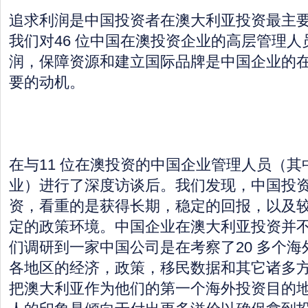
追求利润是中国投资者在澳大利亚投资最主
我们对46 位中国在澳投资企业的高层管理
润，保障资源和建立国际品牌是中国企业的
要的动机。
在与11 位在澳投资的中国企业管理人员（其
业）进行了深度访谈后。我们发现，中国投
资，看重的是获得长期，稳定的回报，以及
定的政策环境。中国企业在澳大利亚投资并
们调研到一家中国公司是在考察了20 多个
各地区的经济，政策，移民数据和其它诸多
把澳大利亚作为他们的第一个海外投资目的