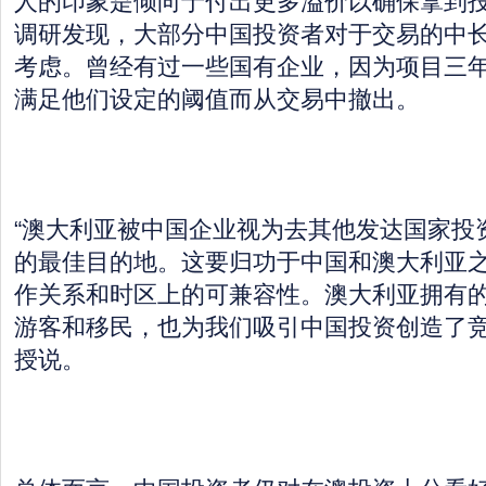
人的印象是倾向于付出更多溢价以确保拿到
调研发现，大部分中国投资者对于交易的中
考虑。曾经有过一些国有企业，因为项目三
满足他们设定的阈值而从交易中撤出。
“澳大利亚被中国企业视为去其他发达国家投
的最佳目的地。这要归功于中国和澳大利亚
作关系和时区上的可兼容性。澳大利亚拥有
游客和移民，也为我们吸引中国投资创造了竞
授说。