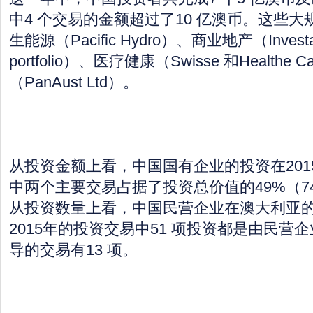
中4 个交易的金额超过了10 亿澳币。这些
生能源（Pacific Hydro）、商业地产（Inve
portfolio）、医疗健康（Swisse 和Healthe
（PanAust Ltd）。
从投资金额上看，中国国有企业的投资在201
中两个主要交易占据了投资总价值的49%（7
从投资数量上看，中国民营企业在澳大利亚
2015年的投资交易中51 项投资都是由民营
导的交易有13 项。