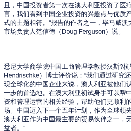
且，中国投资者第一次在澳大利亚投资了医
言，我们看到中国企业投资的兴趣点与优质
式的主题相符。”报告的作者之一，毕马威澳
市场负责人范信德（Doug Ferguson）说。
悉尼大学商学院中国工商管理学教授汉斯?杭智
Hendrischke）博士评价说：“我们通过研
现全球化的中国企业来说，澳大利亚被他们
一步的首选地。在澳大利亚初试身手可以帮
资和管理运营的相关经验，帮助他们更顺利
场。中国迈入下一个五年计划，作为全球领
澳大利亚作为中国最主要的贸易伙伴之一，
益者。”