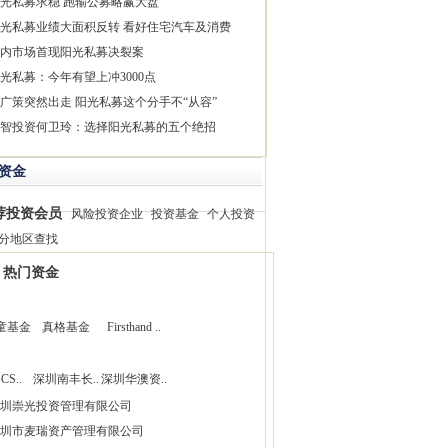
光私募求稳 跑输公募略赢大盘
光私募业绩大面积反转 看好住宅汽车及消费
内市场首现阳光私募决裂案
光私募：今年有望上冲3000点
广策突然出走 阳光私募这个分手不“从容”
智投资何卫玲：选择阳光私募的五个绝招
资金
荐投资会员
风险投资企业
投资基金
个人投资
分地区查找
热门资金
童基金
真格基金
Firsthand ..
CS..
深圳南丰长..
深圳华澳资..
圳崇光投资管理有限公司
圳市麦瑞资产管理有限公司