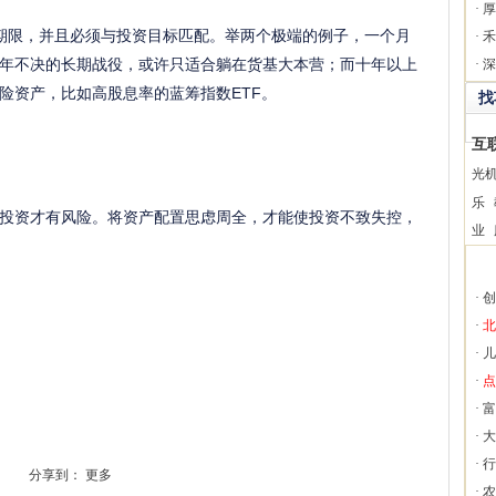
·
厚
期限，并且必须与投资目标匹配。举两个极端的例子，一个月
·
禾
年不决的长期战役，或许只适合躺在货基大本营；而十年以上
·
深
险资产，比如高股息率的蓝筹指数ETF。
找
互
光
乐
投资才有风险。将资产配置思虑周全，才能使投资不致失控，
业
·
创
·
北
·
儿
·
点
·
富
·
大
·
行
分享到：
更多
·
农