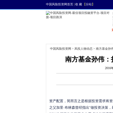
中国风险投资网首页
|
收 藏
【
分站
】
首页
资讯
找项目
中国风险投资网
>
风投人物动态
> 南方基金孙
南方基金孙伟：
2016
资产配置，简而言之是根据投资需求将资
之父加里·布林森曾经指出“做投资决策