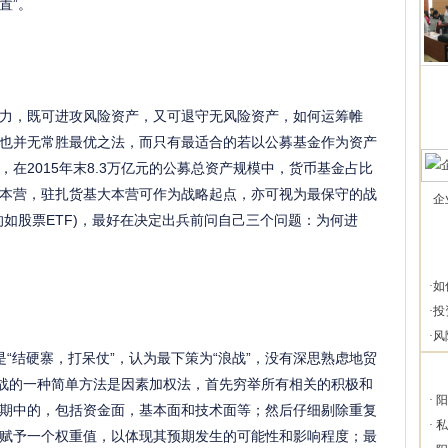
置”。
力，既可进攻风险资产，又可退守无风险资产，如何运筹帷
也并无常胜最优之法，而只有最适合的若以公募基金作为资产
在2015年末8.3万亿元的公募总资产规模中，货币基金占比
大本营，驻扎货基大本营可作为战略起点，亦可视为最保守的战
企
如股票ETF)，最好在决定出兵前问自己三个问题：为何进
·
如
·
投
·
风
“结硬寨，打呆仗”，认为最下策为“浪战”，没有深思熟虑地贸
谋战的一种简单方法是因素加权法，首先穷举所有相关的积极和
·
阳
期中的，包括资金面，基本面和技术面等；然后仔细剔除重复
·
私
赋予一个权重值，以体现其预期发生的可能性和影响程度；最