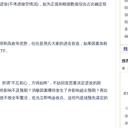
·
阳
进攻(不考虑做空情况)，如为正值则根据数值综合占比确定投
·
阳
·
国
·
阳
·
姜
·
融
透明和高效等优势，往往是用兵大家的进击首选，如果因素加权
找
TF。
推
者
。所谓“不忘初心，方得始终”，不妨回首思量决定进攻的因
些影响不及预期？消极因素哪些发生了并影响超出预期？再比
虎
使不致全军覆没，也当立即鸣金收兵。这些均是须预先谋定的
G
·
深
·
深