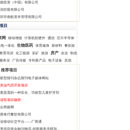
德投资（中国）有限公司
润控股有限公司
圳市南航资本管理有限公司
项目
联网
移动增值
计算机软硬件
通信
芯片半导体
生物医药
机电一体化
体育健身
新材料
餐饮娱
房产
教育培训
化工能源
采矿
旅游
农业
制造
服务业
广告传媒
专利新产品
电子设备
其他
推荐项目
新型报刊杂志期刊电子媒体网站
美油气田开发项目
童急需的一种安全、功效型儿童护牙剂
读笔项目融资
众商媒网
唐食代餐饮有限公司
业移动社交平台——厂商通
资供应链金融与物流-创新服务连锁加..