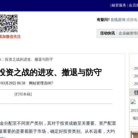
|
融资服务
|
会员
有疑问?
在线咨询
或致电 0
活动快讯
：
企业融资培
添加微信关注
找资金
风投活动
基金中心
天使联盟
伟：投资之战的进攻、撤退与防守
·
2
投资之战的进攻、撤退与防守
·
2
年03月29日 06:58
网站管理员007
·
2
[
打印本稿
]
金分配至不同资产类别，其对于投资成败至关重要。资产配置
，最重要的是要着眼于市场，确定好投资类别。从长远看，大约