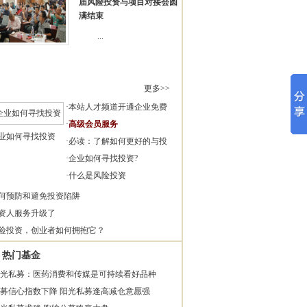
届风险投资与项目对接会圆
满结束
...
更多>>
·
本站人才频道开通企业免费
·
高级会员服务
业如何寻找投资
·
必读：了解如何更好的与投
·
企业如何寻找投资?
·
什么是风险投资
何预防和避免投资陷阱
资人服务升级了
险投资，创业者如何拥抱它？
热门基金
光私募：医药消费和传媒是可持续看好品种
募信心指数下降 阳光私募逢高减仓意愿强