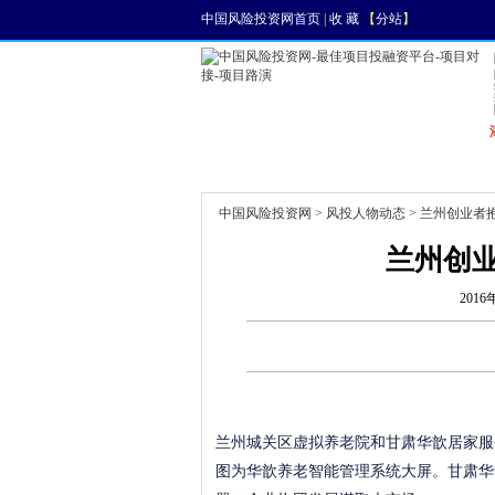
中国风险投资网首页
|
收 藏
【
分站
】
首页
资讯
找项目
中国风险投资网
>
风投人物动态
> 兰州创业者
兰州创
2016
兰州城关区虚拟养老院和甘肃华歆居家服
图为华歆养老智能管理系统大屏。甘肃华