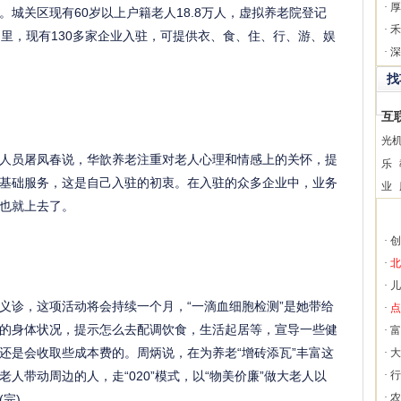
·
厚
城关区现有60岁以上户籍老人18.8万人，虚拟养老院登记
·
禾
间里，现有130多家企业入驻，可提供衣、食、住、行、游、娱
·
深
找
互
光
员屠凤春说，华歆养老注重对老人心理和情感上的关怀，提
乐
基础服务，这是自己入驻的初衷。在入驻的众多企业中，业务
业
也就上去了。
·
创
·
北
·
儿
诊，这项活动将会持续一个月，“一滴血细胞检测”是她带给
·
点
的身体状况，提示怎么去配调饮食，生活起居等，宣导一些健
·
富
还是会收取些成本费的。周炳说，在为养老“增砖添瓦”丰富这
·
大
人带动周边的人，走“020”模式，以“物美价廉”做大老人以
·
行
·
农
完)