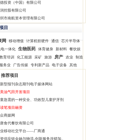
德投资（中国）有限公司
润控股有限公司
圳市南航资本管理有限公司
项目
联网
移动增值
计算机软硬件
通信
芯片半导体
生物医药
机电一体化
体育健身
新材料
餐饮娱
房产
教育培训
化工能源
采矿
旅游
农业
制造
服务业
广告传媒
专利新产品
电子设备
其他
推荐项目
新型报刊杂志期刊电子媒体网站
美油气田开发项目
童急需的一种安全、功效型儿童护牙剂
读笔项目融资
众商媒网
唐食代餐饮有限公司
业移动社交平台——厂商通
资供应链金融与物流-创新服务连锁加..