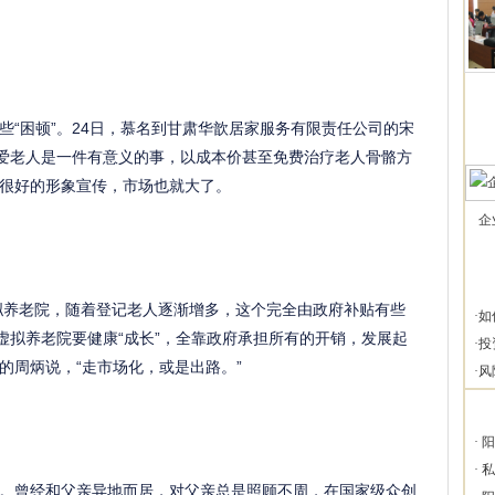
些“困顿”。24日，慕名到甘肃华歆居家服务有限责任公司的宋
关爱老人是一件有意义的事，以成本价甚至免费治疗老人骨骼方
很好的形象宣传，市场也就大了。
企
拟养老院，随着登记老人逐渐增多，这个完全由政府补贴有些
·
如
虚拟养老院要健康“成长”，全靠政府承担所有的开销，发展起
·
投
的周炳说，“走市场化，或是出路。”
·
风
·
阳
·
私
曾经和父亲异地而居，对父亲总是照顾不周，在国家级众创