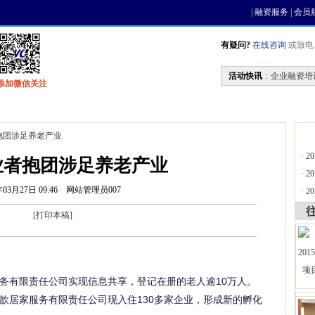
|
融资服务
|
会员
有疑问?
在线咨询
或致电 0
活动快讯
：
企业融资培
添加微信关注
找资金
风投活动
基金中心
天使联盟
抱团涉足养老产业
·
2
业者抱团涉足养老产业
·
2
年03月27日 09:46
网站管理员007
·
2
[
打印本稿
]
务有限责任公司实现信息共享，登记在册的老人逾10万人。
歆居家服务有限责任公司现入住130多家企业，形成新的孵化