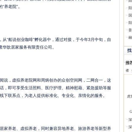
·
阳
“养老院”。
·
阳
·
国
·
阳
·
姜
·
融
从“船说创业咖啡”孵化器中，通过对接，于今年3月中旬，自
甘肃华歆居家服务有限责任公司。
找
推
者
说，虚拟养老院网和周炳创办的众创空间网，二网合一，这
话，即可享受生活照料、医疗护理、精神慰藉、紧急援助等服
线下联系点，为老人提供标准化、专业化、亲情化的服务。
虎
G
·
深
·
深
家养老、虚拟养老，同时兼容异地养老、旅游养老等新型养