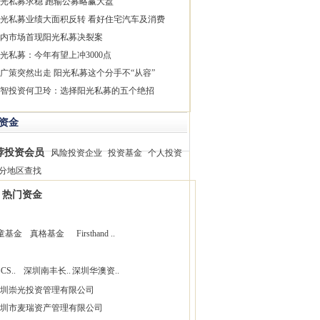
光私募求稳 跑输公募略赢大盘
光私募业绩大面积反转 看好住宅汽车及消费
内市场首现阳光私募决裂案
光私募：今年有望上冲3000点
广策突然出走 阳光私募这个分手不“从容”
智投资何卫玲：选择阳光私募的五个绝招
资金
荐投资会员
风险投资企业
投资基金
个人投资
分地区查找
热门资金
童基金
真格基金
Firsthand ..
CS..
深圳南丰长..
深圳华澳资..
圳崇光投资管理有限公司
圳市麦瑞资产管理有限公司