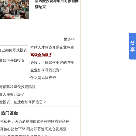
届风险投资与项目对接会圆
满结束
...
更多>>
·
本站人才频道开通企业免费
·
高级会员服务
业如何寻找投资
·
必读：了解如何更好的与投
·
企业如何寻找投资?
·
什么是风险投资
何预防和避免投资陷阱
资人服务升级了
险投资，创业者如何拥抱它？
热门基金
光私募：医药消费和传媒是可持续看好品种
募信心指数下降 阳光私募逢高减仓意愿强