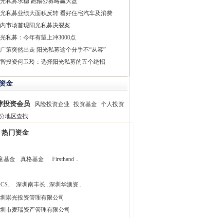
光私募求稳 跑输公募略赢大盘
光私募业绩大面积反转 看好住宅汽车及消费
内市场首现阳光私募决裂案
光私募：今年有望上冲3000点
广策突然出走 阳光私募这个分手不“从容”
智投资何卫玲：选择阳光私募的五个绝招
资金
荐投资会员
风险投资企业
投资基金
个人投资
分地区查找
热门资金
童基金
真格基金
Firsthand ..
CS..
深圳南丰长..
深圳华澳资..
圳崇光投资管理有限公司
圳市麦瑞资产管理有限公司