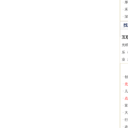
·
厚
·
禾
·
深
找
互
光
乐
业
·
创
·
北
·
儿
·
点
·
富
·
大
·
行
·
农