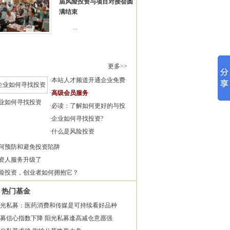
届风险投资与项目对接会圆
满结束
...
更多>>
·
本站人才频道开通企业免费
·
高级会员服务
业如何寻找投资
·
必读：了解如何更好的与投
·
企业如何寻找投资?
·
什么是风险投资
何预防和避免投资陷阱
资人服务升级了
险投资，创业者如何拥抱它？
热门基金
光私募：医药消费和传媒是可持续看好品种
募信心指数下降 阳光私募逢高减仓意愿强