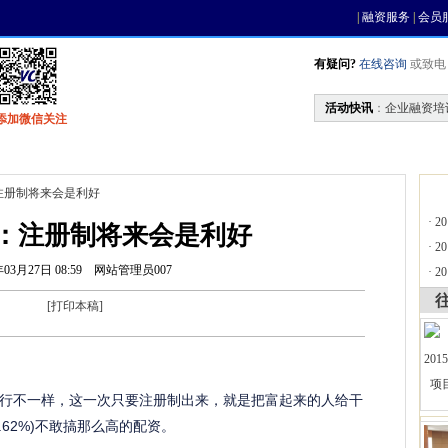
|
融资服务
|
会员
有疑问?
在线咨询
或致电 0
活动快讯
：
企业融资培
添加微信关注
找资金
风投活动
基金中心
天使联盟
注册制将来会是利好
·
2
：注册制将来会是利好
·
2
年03月27日 08:59
网站管理员007
·
2
[
打印本稿
]
行不一样，这一次只要注册制出来，就是把富起来的人给干
 -5.62%)不敢搞那么高的配资。