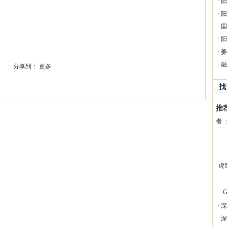
·
阳
·
阳
·
国
·
阳
·
姜
·
融
分享到：
更多
找
推
者
虎
G
·
深
·
深