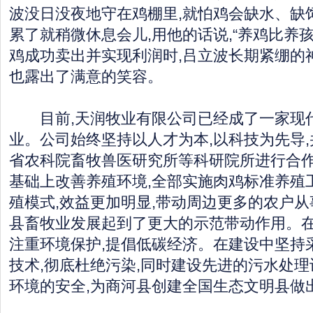
波没日没夜地守在鸡棚里,就怕鸡会缺水、缺
累了就稍微休息会儿,用他的话说,“养鸡比养
鸡成功卖出并实现利润时,吕立波长期紧绷的
也露出了满意的笑容。
目前,天润牧业有限公司已经成了一家现
业。公司始终坚持以人才为本,以科技为先导
省农科院畜牧兽医研究所等科研院所进行合
基础上改善养殖环境,全部实施肉鸡标准养殖
殖模式,效益更加明显,带动周边更多的农户从
县畜牧业发展起到了更大的示范带动作用。在
注重环境保护,提倡低碳经济。在建设中坚持
技术,彻底杜绝污染,同时建设先进的污水处理
环境的安全,为商河县创建全国生态文明县做