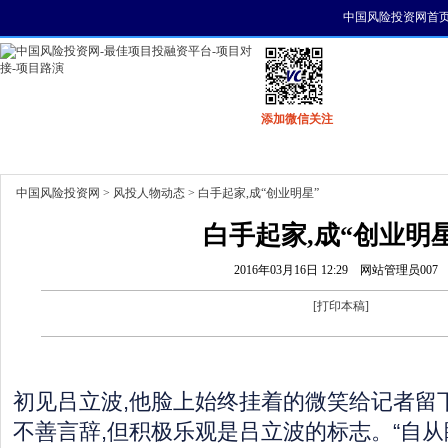
中国风险投资网首
添加微信关注
首页
资讯
找项目
找资金
风投活动
中国风险投资网
>
风投人物动态
> 白手起家,成“创业明星”
白手起家,成“创业明星
2016年03月16日 12:29
网站管理员007
[
打印本稿
]
初见吕立波,他脸上始终挂着的微笑给记者留
不善言辞,但积极乐观是吕立波的标志。“自从