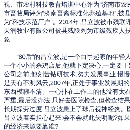
视、市农村科技教育培训中心评为“济南市农民
市畜牧局评为“济南畜禽标准化养殖基地”,被
为“科技示范厂户”。2014年,吕立波被市残联评
天润牧业有限公司被县残联列为市级残疾人
象。
“80后”的吕立波,是一个白手起家的年轻
一个小小的杀鸡店后,他就下定决心,一定要
公司之前,他刻苦钻研技术,努力发展事业,慢
是天有不测风云,2007年,正处于事业发展期
东西模糊不清。一心扑在工作上的他没有太在
严重,最后没办法,只好去医院检查,但检查结
长期操劳过度,吕立波患上了球后视神经炎。
吕立波着实担心起来:会不会就此失明呢?如果
的经济来源要靠谁?