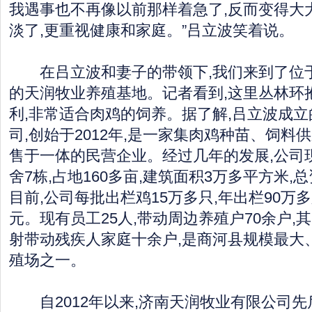
我遇事也不再像以前那样着急了,反而变得大
淡了,更重视健康和家庭。”吕立波笑着说。
在吕立波和妻子的带领下,我们来到了位
的天润牧业养殖基地。记者看到,这里丛林环抱
利,非常适合肉鸡的饲养。据了解,吕立波成
司,创始于2012年,是一家集肉鸡种苗、饲料
售于一体的民营企业。经过几年的发展,公司
舍7栋,占地160多亩,建筑面积3万多平方米,总
目前,公司每批出栏鸡15万多只,年出栏90万多
元。现有员工25人,带动周边养殖户70余户,
射带动残疾人家庭十余户,是商河县规模最大
殖场之一。
自2012年以来,济南天润牧业有限公司先