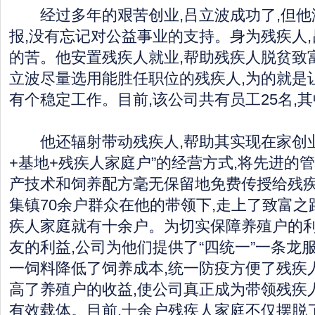
经过多年的艰苦创业,吕立波成功了,但他
报,没有忘记对公益事业的支持。身为残疾人
的苦。他安置残疾人就业,帮助残疾人脱贫致
立波尽量选用能胜任职位的残疾人,为的就是
有个稳定工作。目前,该公司共有员工25名,
他还辐射带动残疾人,帮助其实现在家创业
+基地+残疾人家庭户”的经营方式,将先进的
产技术和饲养配方毫无保留地免费传授给残疾
集镇70余户群众在他的带领下,走上了致富之
疾人家庭就有十余户。为切实保障养殖户的利
友的利益,公司为他们提供了“四统一”一条龙
一饲料降低了饲养成本,统一防疫方便了残疾
高了养殖户的收益,使公司真正成为带领残疾
有效载体。目前,十余户残疾人家庭不仅摆脱了