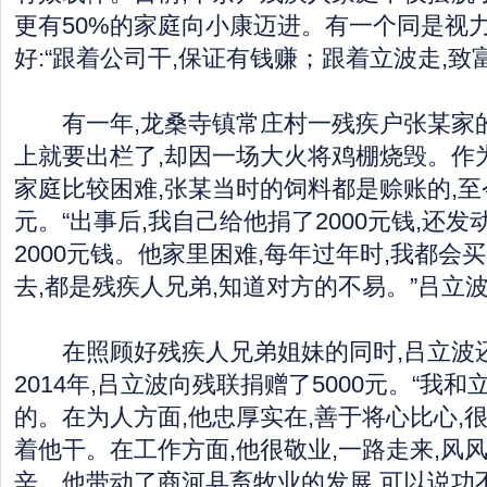
更有50%的家庭向小康迈进。有一个同是视
好:“跟着公司干,保证有钱赚；跟着立波走,致
有一年,龙桑寺镇常庄村一残疾户张某家的鸡
上就要出栏了,却因一场大火将鸡棚烧毁。作
家庭比较困难,张某当时的饲料都是赊账的,至
元。“出事后,我自己给他捐了2000元钱,还
2000元钱。他家里困难,每年过年时,我都会
去,都是残疾人兄弟,知道对方的不易。”吕立
在照顾好残疾人兄弟姐妹的同时,吕立波
2014年,吕立波向残联捐赠了5000元。“我和
的。在为人方面,他忠厚实在,善于将心比心,
着他干。在工作方面,他很敬业,一路走来,风
辛。他带动了商河县畜牧业的发展,可以说功