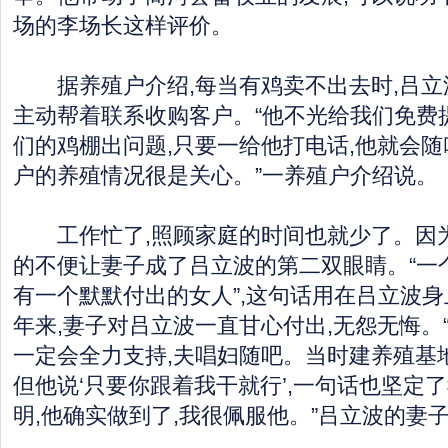
场的李场长这样评价。
据养殖户介绍,每当有鸡卖不出去时,吕立
主动帮着联系收购客户。“他不光给我们免费
们的鸡棚出问题,只要一给他打电话,他就会随
户的养殖情况很是关心。”一养殖户介绍说。
工作忙了,照顾家庭的时间也就少了。因为
的不便让妻子成了吕立波的第二双眼睛。“一
有一个默默付出的女人”,这句话用在吕立波
年来,妻子对吕立波一直甘心付出,无怨无悔。
一定会全力支持,夫唱妇随吧。当时建养殖基地
但他说‘只要你跟着我干就行’,一句话也坚定
明,他确实做到了,我很佩服他。”吕立波的妻