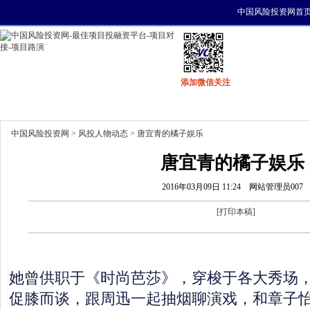
中国风险投资网首
添加微信关注
首页
资讯
找项目
找资金
风投活动
中国风险投资网
>
风投人物动态
> 唐宜青的橘子娱乐
唐宜青的橘子娱乐
2016年03月09日 11:24
网站管理员007
[
打印本稿
]
她曾供职于《时尚芭莎》，穿梭于各大秀场
促膝而谈，跟周迅一起抽烟聊演戏，和章子