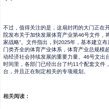
不过，值得关注的是，这扇封闭的大门正在开启
院发布关于加快发展体育产业第46号文件，
家战略”。文件指出，到2025年，基本建立
门类齐全的体育产业体系，体育产业总规模超
动经济社会持续发展的重要力量。46号文出
时间里，各部门已经出台了约11个配套文件
台，并且正在制定相关的专项规划。
相关阅读：