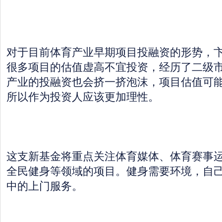
对于目前体育产业早期项目投融资的形势，
很多项目的估值虚高不宜投资，经历了二级
产业的投融资也会挤一挤泡沫，项目估值可
所以作为投资人应该更加理性。
这支新基金将重点关注体育媒体、体育赛事
全民健身等领域的项目。健身需要环境，自
中的上门服务。