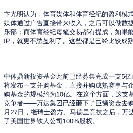
卞光明认为，体育媒体和体育经纪的盈利模
媒体通过广告直接带来收入，之后可以做数
乐部；而体育经纪每笔交易都有提成，如果
IP，就更不愁盈利了。这些都是已经比较成
中体鼎新投资基金此前已经募集完成一支5亿
将发布一支并购基金，直接并购成熟赛事与
购基金的规模约为10亿。在这个方面，这支
竞争者——万达集团已经砸下了巨额资金去购
月27日，继瑞士盈方、马德里竞技之后，万达
了美国世界铁人公司100%股权。