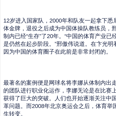
12岁进入国家队，2000年和队友一起拿下
体金牌，退役之后成为中国体操队教练员，
制内已经“生存”了20年。“中国的体育产业
是仍然在起步阶段。”邢傲伟说道。在卞光明
因为中国的体育圈子在此前是非常封闭的。
最著名的案例便是网球名将李娜从体制内出
的团队进行职业化运作，李娜无论是在比赛
获得了巨大的突破。人们也开始逐渐关注中
革问题。而2008年北京奥运会之后，体育举
生转变。