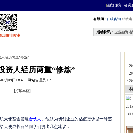
|
融资服务
|
会员
有疑问?
在线咨询
或致电 0
活动快讯
：
企业融资培
添加微信关注
找资金
风投活动
基金中心
天使联盟
资人经历两重“修炼”
·
2
投资人经历两重“修炼”
·
2
年02月09日 08:43
网站管理员007
·
2
[
打印本稿
]
航天使基金管理
合伙人
。他认为初创企业的估值更像是一种艺
给天使成长营的同学们提出几点建议：