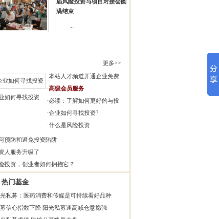
届风险投资与项目对接会圆
满结束
...
更多>>
·
本站人才频道开通企业免费
·
高级会员服务
业如何寻找投资
·
必读：了解如何更好的与投
·
企业如何寻找投资?
·
什么是风险投资
何预防和避免投资陷阱
资人服务升级了
险投资，创业者如何拥抱它？
热门基金
光私募：医药消费和传媒是可持续看好品种
募信心指数下降 阳光私募逢高减仓意愿强