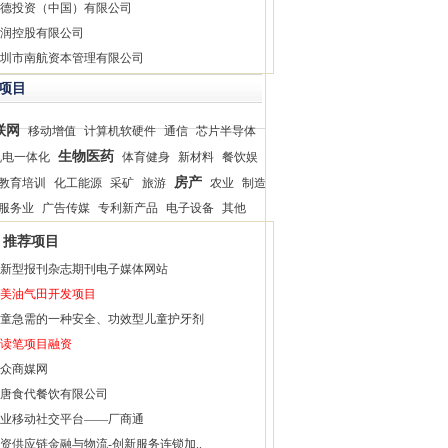
德投资（中国）有限公司
润控股有限公司
圳市南航资本管理有限公司
项目
联网
移动增值
计算机软硬件
通信
芯片半导体
生物医药
机电一体化
体育健身
新材料
餐饮娱
房产
教育培训
化工能源
采矿
旅游
农业
制造
服务业
广告传媒
专利新产品
电子设备
其他
推荐项目
新型报刊杂志期刊电子媒体网站
美油气田开发项目
童急需的一种安全、功效型儿童护牙剂
读笔项目融资
众商媒网
唐食代餐饮有限公司
业移动社交平台——厂商通
资供应链金融与物流-创新服务连锁加..