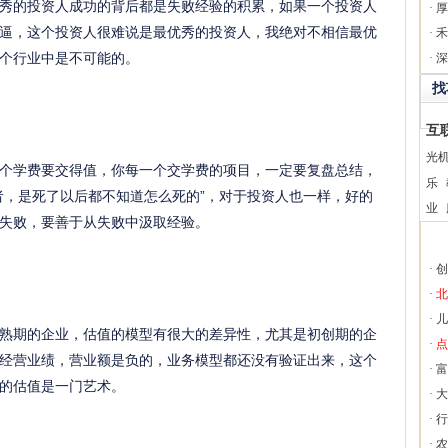
秀的投资人成功的背后都是失败经验的积累，如果一个投资人
·
厚
逼，这个投资人很难说是最优秀的投资人，我绝对不相信最优
·
禾
个行业中是不可能的。
·
深
找
互
光
个学费要交得值，你每一个交学费的项目，一定要复盘总结，
乐
者，是死了以后都不知道怎么死的”，对于投资人也一样，好的
业
失败，要善于从失败中汲取经验。
·
创
·
北
·
儿
期的企业，估值的模型有很大的差异性，尤其是初创期的企
·
点
经营业绩，营业额是负的，业务模型都还没有验证出来，这个
·
富
的估值是一门艺术。
·
大
·
行
·
农