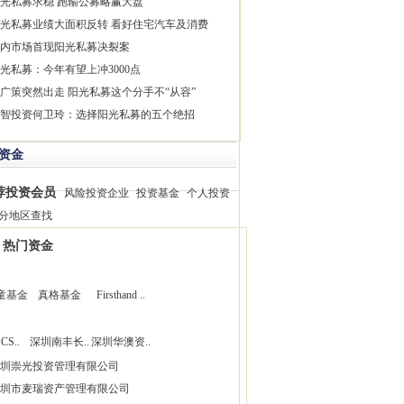
光私募求稳 跑输公募略赢大盘
光私募业绩大面积反转 看好住宅汽车及消费
内市场首现阳光私募决裂案
光私募：今年有望上冲3000点
广策突然出走 阳光私募这个分手不“从容”
智投资何卫玲：选择阳光私募的五个绝招
资金
荐投资会员
风险投资企业
投资基金
个人投资
分地区查找
热门资金
童基金
真格基金
Firsthand ..
CS..
深圳南丰长..
深圳华澳资..
圳崇光投资管理有限公司
圳市麦瑞资产管理有限公司