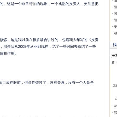
·
阳
的。这是一个非常可怕的现象，一个成熟的投资人，要注意把
·
阳
·
国
·
阳
·
姜
·
融
炼，这是我以前在很多场合讲过的，包括我去年写的《投资
找
，那是我从2005年从业到现在，花了一些时间去总结了一些
值和作用。
推
者
的项目放在眼前，但是你错过了，没有关系，没有一个人是圣
虎
G
·
深
·
深