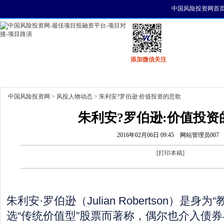
中国风险投资网首
添加微信关注
首页
资讯
找项目
找资金
风投活动
中国风险投资网
>
风投人物动态
> 朱利安?罗伯逊:价值投资的悲歌
朱利安?罗伯逊:价值投资
2016年02月06日 09:45
网站管理员007
[
打印本稿
]
朱利安·罗伯逊（Julian Robertson）是身
选“传统价值型”股票而著称，偶尔也介入债