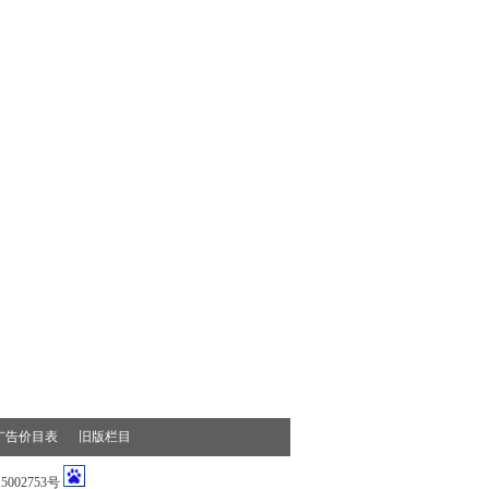
广告价目表
旧版栏目
002753号