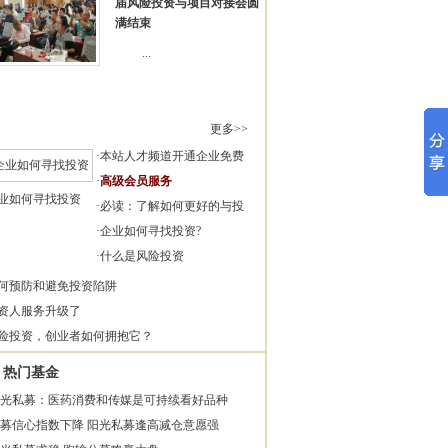
届风险投资与项目对接会圆
满结束
...
更多>>
·
本站人才频道开通企业免费
·
高级会员服务
业如何寻找投资
·
必读：了解如何更好的与投
·
企业如何寻找投资?
·
什么是风险投资
何预防和避免投资陷阱
资人服务升级了
险投资，创业者如何拥抱它？
热门基金
光私募：医药消费和传媒是可持续看好品种
募信心指数下降 阳光私募逢高减仓意愿强