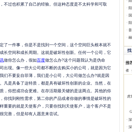
·
阳
，不过也积累了自己的经验。但这种态度是不太科学和可取
·
阳
·
国
·
阳
·
姜
·
融
定了一件事，你是不是找到一个空间，这个空间巨头根本就不
找
成长空间和成长周期。这就是破坏性创新。任何一个公司，它
讯
做你怎么办，假如
百度
做怎么办?这个问题我认为是伪命
推
司出现。像一些大公司都不断的去购买小的公司，就是因为它
者
我们不要妄自菲薄，我们是小公司，大公司做怎么办?就是因
。凡是具备了这特质，都是具有破坏性创新的企业。当然，在
质，你想成功会更难。在存活期最关键的是这两点。其他的你
虎
，你找到刚性需求，第二你的产品或者你做的事情是破坏性的
样重要的就是天使客户，只要你找到天使客户，这个客户不是
G
很完善，但是却有人愿意来尝试。
·
深
·
深