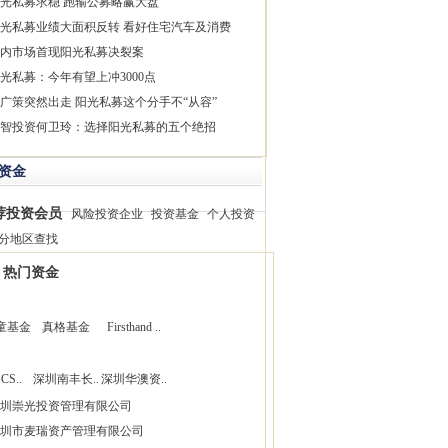
光私募求稳 跑输公募略赢大盘
光私募业绩大面积反转 看好住宅汽车及消费
内市场首现阳光私募决裂案
光私募：今年有望上冲3000点
广策突然出走 阳光私募这个分手不“从容”
智投资何卫玲：选择阳光私募的五个绝招
资金
荐投资会员
风险投资企业
投资基金
个人投资
分地区查找
热门资金
童基金
真格基金
Firsthand ..
CS..
深圳南丰长..
深圳华澳资..
圳崇光投资管理有限公司
圳市麦瑞资产管理有限公司