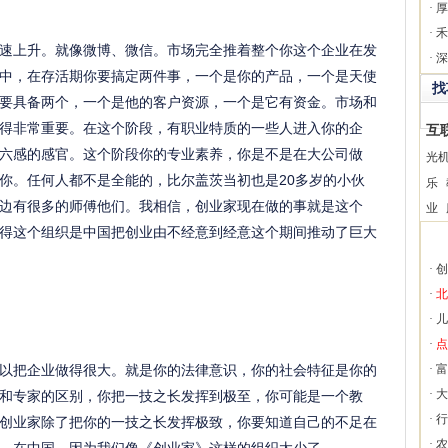
·
厚
·
禾
速上升。就像微博、微信。市场完全推着整个你这个企业在发
·
深
中，在存活期你要搞定两件事，一个是你的产品，一个是天使
找
要具备两个，一个是他的客户资源，一个是它有资金。市场和
得非常重要。在这个阶段，有职业特质的一些人进入你的企
互
六感的感官。这个阶段你的专业素养，你是不是在大公司做
光
你。任何人都不是全能的，比尔盖茨当初也是20多岁的小伙
乐
边有很多的师傅他们。我相信，创业家现在做的事就是这个
业
得这个组织是中国把创业由不经意到经意这个期间推动了巨大
·
创
·
北
·
儿
·
点
以把企业做得很大。就是你的法律意识，你的社会特征是你的
·
富
·
大
和专家的区别，你把一技之长发挥到极至，你可能是一个教
·
行
创业家除了把你的一技之长发挥极致，你要知道自己的不足在
·
农