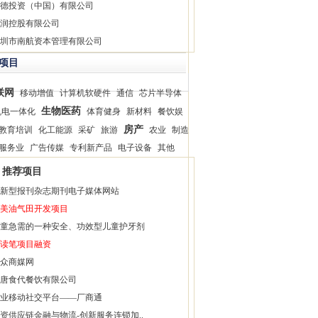
德投资（中国）有限公司
润控股有限公司
圳市南航资本管理有限公司
项目
联网
移动增值
计算机软硬件
通信
芯片半导体
生物医药
机电一体化
体育健身
新材料
餐饮娱
房产
教育培训
化工能源
采矿
旅游
农业
制造
服务业
广告传媒
专利新产品
电子设备
其他
推荐项目
新型报刊杂志期刊电子媒体网站
美油气田开发项目
童急需的一种安全、功效型儿童护牙剂
读笔项目融资
众商媒网
唐食代餐饮有限公司
业移动社交平台——厂商通
资供应链金融与物流-创新服务连锁加..