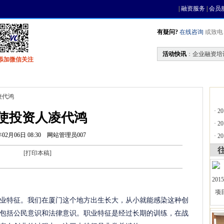
|
融资服务
|
会员
有疑问?
在线咨询
或致电 0
活动快讯
：
企业融资培
添加微信关注
找资金
风投活动
基金中心
天使联盟
凌代鸿
·
2
使投资人凌代鸿
·
2
年02月06日 08:30
网站管理员007
·
2
[
打印本稿
]
业特征。我们在厦门这个地方出生长大，从小就能感染这种创
包括公民意识和法律意识。职业特征是经过长期的训练，在战