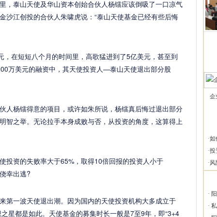
里，泰山天使及华山资本创始合伙人杨镭应该倒吸了一口凉气
金沙江创投的合伙人朱啸虎说：“泰山天使基金已经有些后悔
美元，在短短八个月的时间里，高歌猛进到了5亿美元，甚至到
000万美元的融资中，其天使投资人—泰山天使退出部分股
企
伙人杨镭得意的项目，或许如朱所说，杨镭真后悔过退出部分
明智之举。无论拉手本身成败与否，从投资的角度，这算得上
·
如
·
投
使投资的失败率大于65%，取得10倍回报的投资人小于
·
风
侥幸出逃?
·
阳
来第一波天使退出潮。因为国内的天使投资机构大多成立于
·
私
想之星都是如此。天使基金的募集时长一般是7至9年，即“3+4