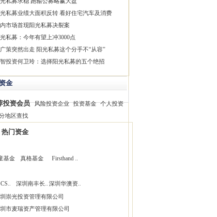
光私募求稳 跑输公募略赢大盘
光私募业绩大面积反转 看好住宅汽车及消费
内市场首现阳光私募决裂案
光私募：今年有望上冲3000点
广策突然出走 阳光私募这个分手不“从容”
智投资何卫玲：选择阳光私募的五个绝招
资金
荐投资会员
风险投资企业
投资基金
个人投资
分地区查找
热门资金
童基金
真格基金
Firsthand ..
CS..
深圳南丰长..
深圳华澳资..
圳崇光投资管理有限公司
圳市麦瑞资产管理有限公司