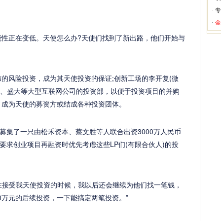
·
专
·
金
可能性正在变低。天使怎么办?天使们找到了新出路，他们开始与
纬的风险投资，成为其天使投资的保证;创新工场的李开复(微
新浪、盛大等大型互联网公司的投资部，以便于投资项目的并购
，成为天使的募资方或结成各种投资团体。
募集了一只由松禾资本、蔡文胜等人联合出资3000万人民币
要求创业项目再融资时优先考虑这些LP们(有限合伙人)的投
在接受我天使投资的时候，我以后还会继续为他们找一笔钱，
0万元的后续投资，一下能搞定两笔投资。”