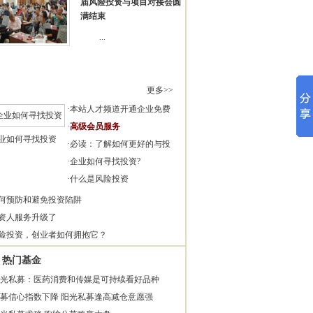
届风险投资与项目对接会圆
满结束
...
更多>>
·
本站人才频道开通企业免费
·
高级会员服务
业如何寻找投资
·
必读：了解如何更好的与投
·
企业如何寻找投资?
·
什么是风险投资
何预防和避免投资陷阱
资人服务升级了
险投资，创业者如何拥抱它？
热门基金
光私募：医药消费和传媒是可持续看好品种
募信心指数下降 阳光私募逢高减仓意愿强