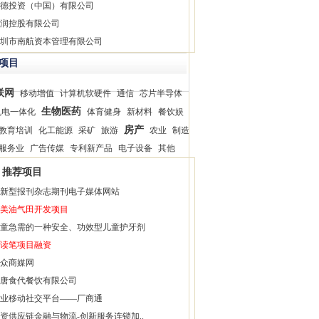
德投资（中国）有限公司
润控股有限公司
圳市南航资本管理有限公司
项目
联网
移动增值
计算机软硬件
通信
芯片半导体
生物医药
机电一体化
体育健身
新材料
餐饮娱
房产
教育培训
化工能源
采矿
旅游
农业
制造
服务业
广告传媒
专利新产品
电子设备
其他
推荐项目
新型报刊杂志期刊电子媒体网站
美油气田开发项目
童急需的一种安全、功效型儿童护牙剂
读笔项目融资
众商媒网
唐食代餐饮有限公司
业移动社交平台——厂商通
资供应链金融与物流-创新服务连锁加..