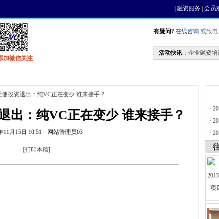
|
融资服务
|
会员
有疑问?
在线咨询
或致电 0
活动快讯
：
企业融资培
添加微信关注
找资金
风投活动
基金中心
天使联盟
天使投资退出：纯VC正在变少 谁来接手？
·
2
退出：纯VC正在变少 谁来接手？
·
2
年11月15日 10:51
网站管理员03
·
2
[
打印本稿
]