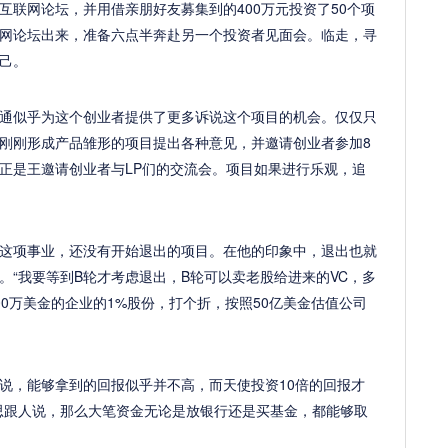
互联网论坛，并用借亲朋好友募集到的400万元投资了50个项
网论坛出来，准备六点半奔赴另一个投资者见面会。临走，寻
己。
通似乎为这个创业者提供了更多诉说这个项目的机会。仅仅只
刚刚形成产品雏形的项目提出各种意见，并邀请创业者参加8
正是王邀请创业者与LP们的交流会。项目如果进行乐观，追
这项事业，还没有开始退出的项目。在他的印象中，退出也就
。“我要等到B轮才考虑退出，B轮可以卖老股给进来的VC，多
0万美金的企业的1%股份，打个折，按照50亿美金估值公司
说，能够拿到的回报似乎并不高，而天使投资10倍的回报才
思跟人说，那么大笔资金无论是放银行还是买基金，都能够取