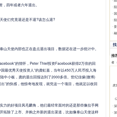
·
阳
投资，四年或者六年退出。
·
阳
·
国
天使们究竟退还是不退?该怎么退?
·
阳
·
姜
·
融
找
泰山天使内部也正在盘点退出项目，数据还在进一步统计中。
推
ok”的情怀，Peter Thiel投资Facebook获得2万倍的回
者
国最优秀天使投资人”的龚虹嘉，当年以450万人民币投入海
陆中小板，龚的退出回报达到了2000多倍。世纪佳缘(微博)
退出”的快感，他惊奇地发现，就凭这一个项目，他就足以收回
虎
G
实力的好项目凤毛麟角，他们最经常面对的还是那些像拉手网
·
深
开拓除了上市、并购之外新的退出渠道，比如像泰山天使这样
·
深