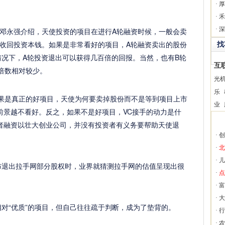
·
厚
·
禾
·
深
邓永强介绍，天使投资的项目在进行A轮融资时候，一般会卖
收回投资本钱。如果是非常看好的项目，A轮融资卖出的股份
找
情况下，A轮投资退出可以获得几百倍的回报。当然，也有B轮
互
倍数相对较少。
光
乐
如果是真正的好项目，天使为何要卖掉股份而不是等到项目上市
业
前景越不看好。反之，如果不是好项目，VC接手的动力是什
者融资以壮大创业公司，并没有投资者有义务要帮助天使退
·
创
·
北
·
儿
宣布退出拉手网部分股权时，业界就猜测拉手网的估值呈现出很
·
点
·
富
·
大
相对“优质”的项目，但自己往往疏于判断，成为了垫背的。
·
行
·
农