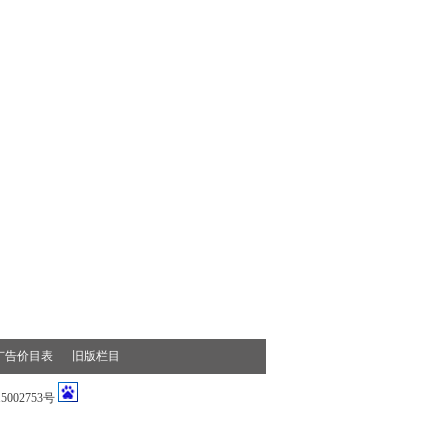
广告价目表
旧版栏目
002753号