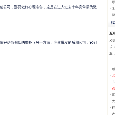
·
厚
创公司，那要做好心理准备，这是在进入过去十年竞争最为激
·
禾
·
深
找
互
光
做好估值偏低的准备（另一方面，突然爆发的后期公司，它们
乐
业
·
创
·
北
·
儿
·
点
·
富
·
大
·
行
·
农