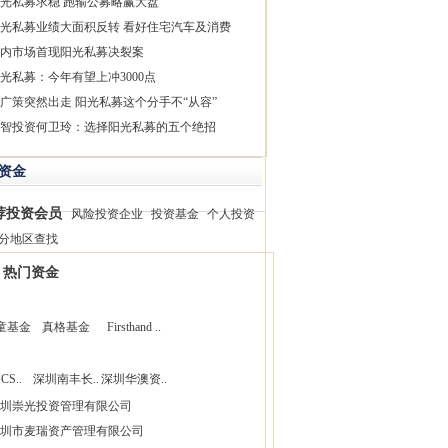
光私募求稳 跑输公募略赢大盘
光私募业绩大面积反转 看好住宅汽车及消费
内市场首现阳光私募决裂案
光私募：今年有望上冲3000点
广策突然出走 阳光私募这个分手不“从容”
智投资何卫玲：选择阳光私募的五个绝招
资金
荐投资会员
风险投资企业
投资基金
个人投资
分地区查找
热门资金
童基金
真格基金
Firsthand ..
CS..
深圳南丰长..
深圳华澳资..
圳崇光投资管理有限公司
圳市麦瑞资产管理有限公司