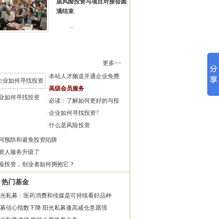
届风险投资与项目对接会圆
满结束
...
更多>>
·
本站人才频道开通企业免费
·
高级会员服务
业如何寻找投资
·
必读：了解如何更好的与投
·
企业如何寻找投资?
·
什么是风险投资
何预防和避免投资陷阱
资人服务升级了
险投资，创业者如何拥抱它？
热门基金
光私募：医药消费和传媒是可持续看好品种
募信心指数下降 阳光私募逢高减仓意愿强