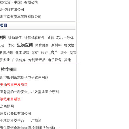
德投资（中国）有限公司
润控股有限公司
圳市南航资本管理有限公司
项目
联网
移动增值
计算机软硬件
通信
芯片半导体
生物医药
机电一体化
体育健身
新材料
餐饮娱
房产
教育培训
化工能源
采矿
旅游
农业
制造
服务业
广告传媒
专利新产品
电子设备
其他
推荐项目
新型报刊杂志期刊电子媒体网站
美油气田开发项目
童急需的一种安全、功效型儿童护牙剂
读笔项目融资
众商媒网
唐食代餐饮有限公司
业移动社交平台——厂商通
资供应链金融与物流-创新服务连锁加..