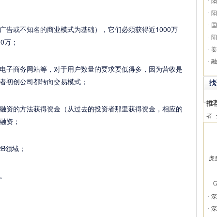
·
阳
·
阳
·
国
广告或不知名的商业模式为基础），它们必须获得近1000万
·
阳
0万；
·
姜
·
融
电子商务网站等，对于用户数量的要求要低得多，因为营收是
者初创公司都转向交易模式；
找
推
融资的方法获得资金（从过去的投资者那里获得资金，相应的
者
融资；
B领域；
虎
。
G
·
深
·
深