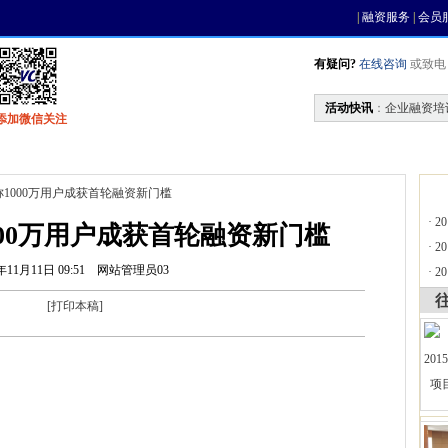
|
融资服务
|
会员
有疑问?
在线咨询
或致电 0
活动快讯
：
企业融资培
添加微信关注
找资金
风投活动
基金中心
天使联盟
称1000万用户成获首轮融资新门槛
·
2
00万用户成获首轮融资新门槛
·
2
年11月11日 09:51
网站管理员03
·
2
[
打印本稿
]