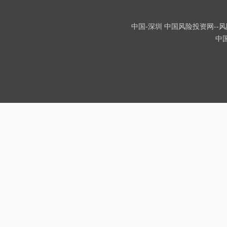
中国-深圳 中国风险投资网--风险
中