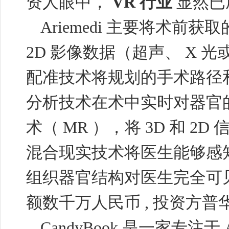
资人眼中，
VR
行业
显然已
Ariemedi
主要将术前获取
2D
影像数据（超声、
X
光
配准技术将规划的手术路径
分析技术在术中实时对器官
术（
MR
），将
3D
和
2D
混合现实技术将医生能够感
组织器官结构对医生完全可
额数千万人民币
,
投资方普
CandyBook
是一家专注于