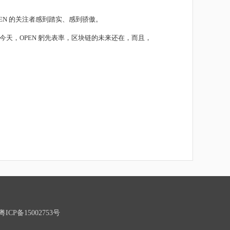
N 的关注者感到踏实、感到骄傲。
天，OPEN 躬先表率，区块链的未来还在，而且，
P备15002753号