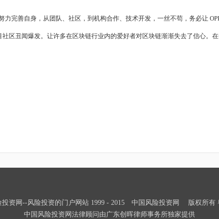
力完善自身，从团队、社区，到机构合作、技术开发，一丝不苟，务必让 OPE
目社区丑闻爆发。让许多在区块链行业内的爱好者对区块链渐渐失去了信心。在今
投资网--风险投资的门户网站 1999 - 2015 中国风险投资网 版权所有 粤IC
中国风险投资网法律顾问由广东创晖律师事务所独家提供