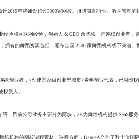
，预计2019年将铺设超过3000家网校。推进舞蹈行业、教学管理
具备专业经验和互联网经验，创始人 & CEO 余晓曦，是连续创
拥有的舞蹈资源包括，遍布全国 2500 家舞蹈机构线下渠道、世
一个连续创业者，<创建国家级创业型城市>青年创业代表，已融资
使投资人。
O余晓曦介绍，目前公司业务主要分为两块，2B为舞培机构提供 Saa
作的舞培机构的网校课程素材。课程方面，DanceA合作了数十位国