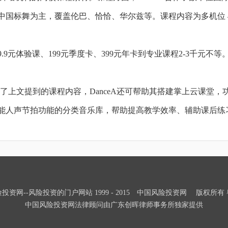
国标舞为主，覆盖伦巴、恰恰、华尔兹等。课程内容为多机位 4K
元体验课、199元季度卡、399元年卡到专业课程2-3千元不等
务，除了上文提到的课程内容，DanceA还可帮助其搭建掌上云课
能人声节拍功能的分类音乐库，帮助提高教学效率、辅助课后练
投资网--风险投资的门户网站 1999 - 2015 中国风险投资网 版权所有 粤IC
中国风险投资网法律顾问由广东创晖律师事务所独家提供